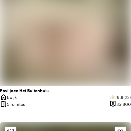
palette
Kleurrijk
Paviljoen Het Buitenhuis
home
Gemidd
Aan
star
Ewijk
8,8
(22)
Plaats
meeting_room
person_pin
5 ruimtes
35-800
Capacitei
Sfeer en esthetiek