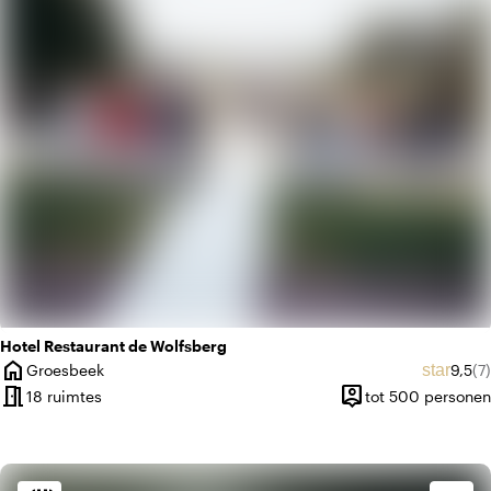
favorite
Romantisch
Hotel Restaurant de Wolfsberg
home
Gemid
Aa
star
Groesbeek
9,5
(7)
Plaats
meeting_room
person_pin
18 ruimtes
tot 500 personen
Capaciteit