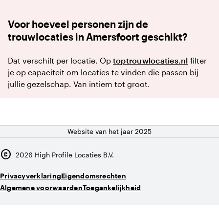
Voor hoeveel personen zijn de
trouwlocaties in Amersfoort geschikt?
Dat verschilt per locatie. Op
toptrouwlocaties.nl
filter
je op capaciteit om locaties te vinden die passen bij
jullie gezelschap. Van intiem tot groot.
Website van het jaar 2025
copyright
2026
High Profile Locaties B.V.
Privacyverklaring
Eigendomsrechten
Algemene voorwaarden
Toegankelijkheid