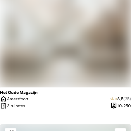
factory
Industrieel
Het Oude Magazijn
home
Gemidd
Aan
star
Amersfoort
8,5
(35)
Plaats
meeting_room
person_pin
3 ruimtes
10-250
Capacitei