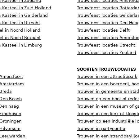
 Kasteel in Zeeland
Trouwfeest locaties Amster
 Kasteel in Zuid Holland
Trouwfeest locaties Rotterd
 Kasteel in Gelderland
Trouwfeest locaties Gelderla
 Kasteel in Utrecht
Trouwfeest locaties Den Haa
el in Noord Holland
Trouwfeest locaties Delft
el in Noord Brabant
Trouwfeest locaties Amersfoo
 Kasteel in Limburg
Trouwfeest locaties Utrecht
Trouwfeest locaties Zeeland
SOORTEN TROUWLOCATIES
 Amersfoort
Trouwen in een attractiepark
s Amsterdam
Trouwen in een boerderij, ho
 Breda
Trouwen in gemeente en sta
 Den Bosch
Trouwen op een boot of reder
 Den haag
Trouwen in een museum of ga
 Eindhoven
Trouwen in een kerk of kloost
 Groningen
Trouwen op een industriële l
 Hilversum
Trouwen in partycentra
 Leeuwarden
Trouwen in een strandpaviljo