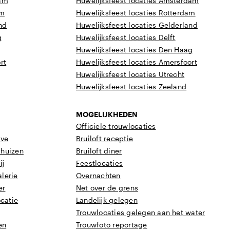
dam
Huwelijksfeest locaties Amsterdam
am
Huwelijksfeest locaties Rotterdam
nd
Huwelijksfeest locaties Gelderland
g
Huwelijksfeest locaties Delft
Huwelijksfeest locaties Den Haag
rt
Huwelijksfeest locaties Amersfoort
Huwelijksfeest locaties Utrecht
Huwelijksfeest locaties Zeeland
MOGELIJKHEDEN
Officiële trouwlocaties
eve
Bruiloft receptie
dhuizen
Bruiloft diner
ij
Feestlocaties
lerie
Overnachten
er
Net over de grens
ocatie
Landelijk gelegen
Trouwlocaties gelegen aan het water
en
Trouwfoto reportage