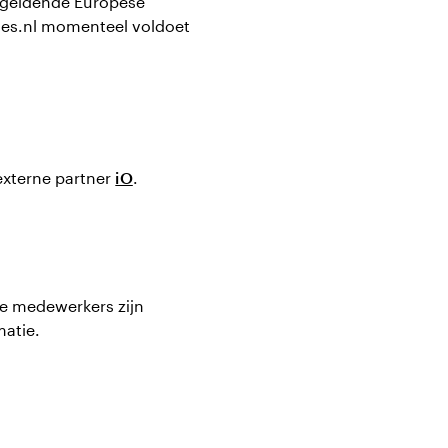
e geldende Europese
aties.nl momenteel voldoet
externe partner
iO
.
ze medewerkers zijn
matie.