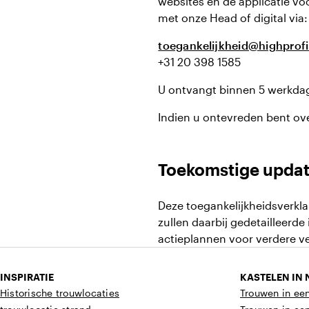
websites en de applicatie v
met onze Head of digital via:
toegankelijkheid@highprofil
+31 20 398 1585
U ontvangt binnen 5 werkdag
Indien u ontevreden bent ov
Toekomstige upda
Deze toegankelijkheidsverkla
zullen daarbij gedetailleerd
actieplannen voor verdere v
INSPIRATIE
KASTELEN IN
Historische trouwlocaties
Trouwen in een