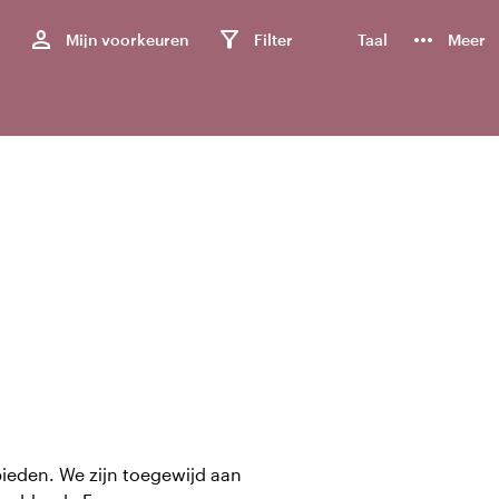
,
person
filter_alt
more_horiz
Mijn voorkeuren
Filter
Taal
Meer
bieden. We zijn toegewijd aan