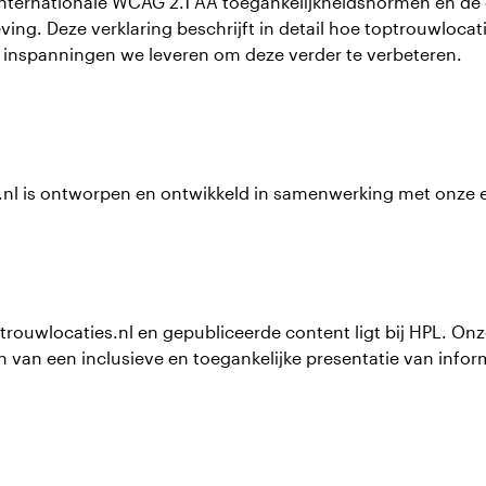
 internationale WCAG 2.1 AA toegankelijkheidsnormen en d
eving. Deze verklaring beschrijft in detail hoe toptrouwloc
ke inspanningen we leveren om deze verder te verbeteren.
.nl is ontworpen en ontwikkeld in samenwerking met onze 
trouwlocaties.nl en gepubliceerde content ligt bij HPL. On
van een inclusieve en toegankelijke presentatie van infor