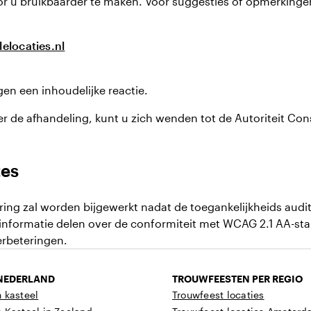
oor u bruikbaarder te maken. Voor suggesties of opmerking
elocaties.nl
en een inhoudelijke reactie.
er de afhandeling, kunt u zich wenden tot de Autoriteit C
tes
ring zal worden bijgewerkt nadat de toegankelijkheids audit
e informatie delen over de conformiteit met WCAG 2.1 AA-s
erbeteringen.
 NEDERLAND
TROUWFEESTEN PER REGIO
 kasteel
Trouwfeest locaties