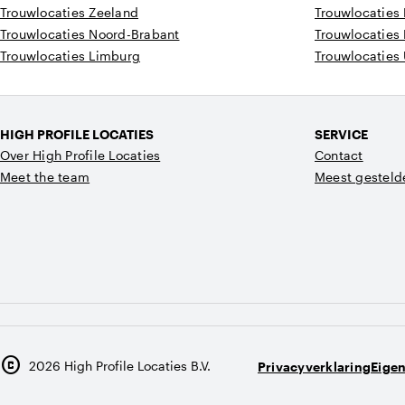
Trouwlocaties Zeeland
Trouwlocaties
Trouwlocaties Noord-Brabant
Trouwlocaties
Trouwlocaties Limburg
Trouwlocaties 
HIGH PROFILE LOCATIES
SERVICE
Over High Profile Locaties
Contact
Meet the team
Meest gesteld
copyright
2026
High Profile Locaties B.V.
Privacyverklaring
Eige