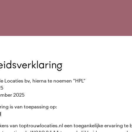
eidsverklaring
le Locaties bv, hierna te noemen “HPL”
25
vember 2025
ring is van toepassing op:
l
ekers van toptrouwlocaties.nl een toegankelijke ervaring te 