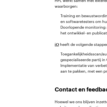
HPL werkt samen met exteren
waarborgen:
Training en bewustwordin
en softwaretesters om hun
Doorlopende monitoring: 
het ontwikkel- en publica
iO
heeft de volgende stappen
Toegankelijkheidsscan/aud
gespecialiseerde partij i
Implementatie van verbet
aan te pakken, met een pr
Contact en feedb
Hoewel we ons blijven inzet