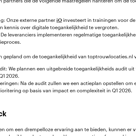
 partners die de volgende maatregelen hanteren om de toe
g: Onze externe partner
iO
investeert in trainingen voor d
 kennis over digitale toegankelijkheid te vergroten.
De leveranciers implementeren regelmatige toegankelijkhei
tieproces.
 gepland om de toegankelijkheid van toptrouwlocaties.nl v
it: We plannen een uitgebreide toegankelijkheids audit uit
n Q1 2026.
eringen: Na de audit zullen we een actieplan opstellen om
ioritering op basis van impact en complexiteit in Q1 2026.
ack
ten om een drempelloze ervaring aan te bieden, kunnen er 