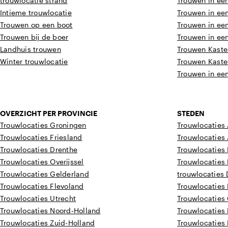
trouwlocatie strand
Trouwen in een
Intieme trouwlocatie
Trouwen in een
Trouwen op een boot
Trouwen in een
Trouwen bij de boer
Trouwen in een
Landhuis trouwen
Trouwen Kaste
Winter trouwlocatie
Trouwen Kaste
Trouwen in een
OVERZICHT PER PROVINCIE
STEDEN
Trouwlocaties Groningen
Trouwlocaties
Trouwlocaties Friesland
Trouwlocatie
Trouwlocaties Drenthe
Trouwlocaties
Trouwlocaties Overijssel
Trouwlocaties
Trouwlocaties Gelderland
trouwlocaties
Trouwlocaties Flevoland
Trouwlocaties
Trouwlocaties Utrecht
Trouwlocaties
Trouwlocaties Noord-Holland
Trouwlocaties
Trouwlocaties Zuid-Holland
Trouwlocaties