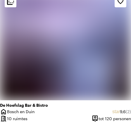
flip_to_back
flip_to_back
favorite_border
trending_up
Trendy
De Hoefslag Bar & Bistro
home
Gemid
Aa
star
Bosch en Duin
9,6
(2)
Plaats
meeting_room
person_pin
10 ruimtes
tot 120 personen
Capaciteit