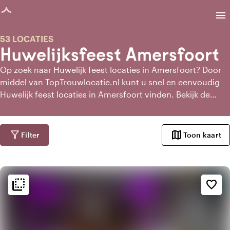
agina geladen
menu
53 LOCATIES
Huwelijksfeest Amersfoort
Op zoek naar Huwelijk feest locaties in Amersfoort? Door
middel van TopTrouwlocatie.nl kunt u snel en eenvoudig
Huwelijk feest locaties in Amersfoort vinden. Bekijk de
Huwelijk feestt locaties in Amersfoort en vraag bij de
meest geschikte Huwelijk feest locaties in Amersfoort
direct informatie aan
filter_alt
map
Filter
Toon kaart
flip_to_back
flip_to_back
Sfeer en esthetiek
favorite_border
home
Huiselijk
weekend
Klassiek