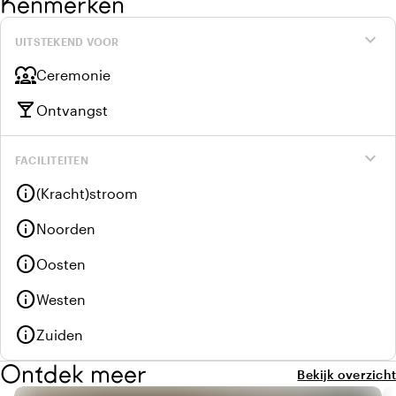
Kenmerken
expand_more
UITSTEKEND VOOR
diversity_1
Ceremonie
local_bar
Ontvangst
expand_more
FACILITEITEN
info
(Kracht)stroom
info
Noorden
info
Oosten
info
Westen
info
Zuiden
Ontdek meer
Bekijk overzicht