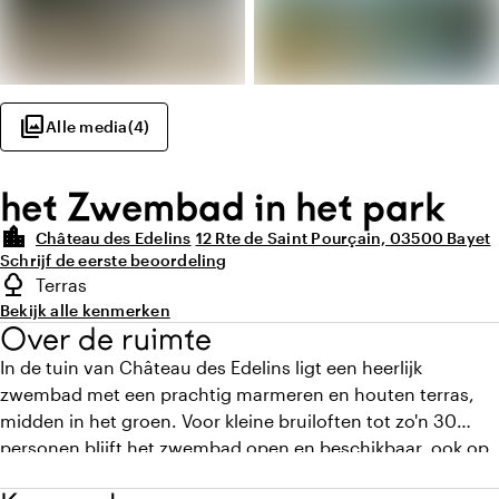
photo_library
Alle media
(
4
)
het Zwembad in het park
location_city
Château des Edelins
12 Rte de Saint Pourçain, 03500 Bayet
Schrijf de eerste beoordeling
Highlights
nature
Terras
highlighted.details.outdoorSpaceType
Bekijk alle kenmerken
Over de ruimte
In de tuin van Château des Edelins ligt een heerlijk
zwembad met een prachtig marmeren en houten terras,
midden in het groen. Voor kleine bruiloften tot zo'n 30
personen blijft het zwembad open en beschikbaar, ook op
de dag van de ceremonie als jullie dat willen.