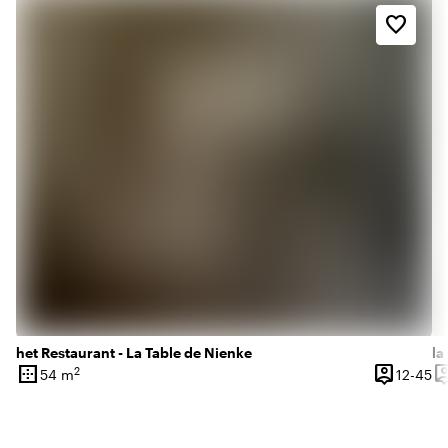
favorite_border
het Restaurant - La Table de Nienke
la
border_outer
person_pin
person
2
12
54 m
12-45
Oppervlakte
Capacitei
Ca