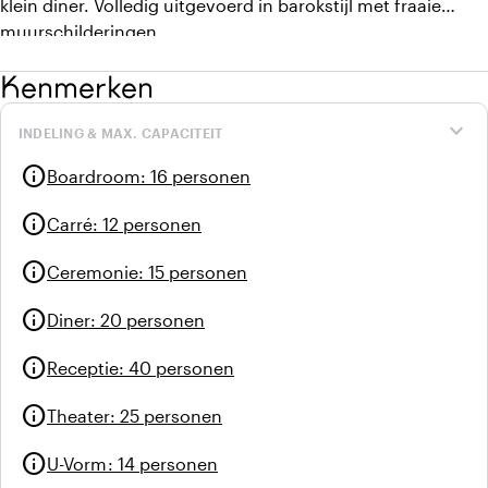
klein diner. Volledig uitgevoerd in barokstijl met fraaie
muurschilderingen.
Kenmerken
expand_more
INDELING & MAX. CAPACITEIT
info
Boardroom
:
16 personen
info
Carré
:
12 personen
info
Ceremonie
:
15 personen
info
Diner
:
20 personen
info
Receptie
:
40 personen
info
Theater
:
25 personen
info
U-Vorm
:
14 personen