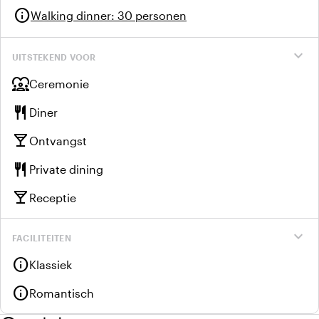
info
Walking dinner
:
30 personen
expand_more
UITSTEKEND VOOR
diversity_1
Ceremonie
restaurant
Diner
local_bar
Ontvangst
restaurant
Private dining
local_bar
Receptie
expand_more
FACILITEITEN
info
Klassiek
info
Romantisch