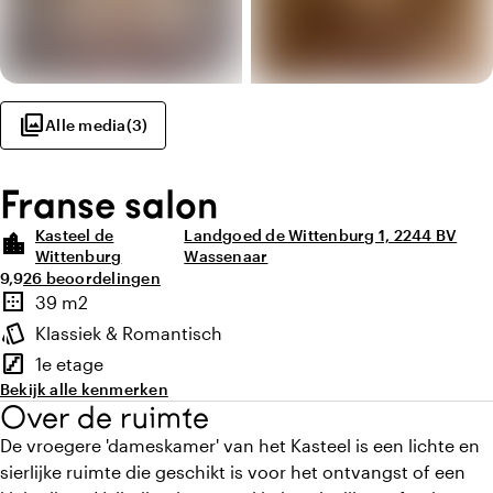
photo_library
Alle media
(
3
)
Franse salon
Kasteel de
Landgoed de Wittenburg 1, 2244 BV
location_city
Wittenburg
Wassenaar
Gemiddelde beoordeling van 9,9 uit 10
Aantal beoordelingen: 26
9,9
26 beoordelingen
Highlights
border_outer
39 m2
Oppervlakte
style
Klassiek & Romantisch
Sfeer en uitstraling
stairs
1e etage
Verdieping
Bekijk alle kenmerken
Over de ruimte
De vroegere 'dameskamer' van het Kasteel is een lichte en
sierlijke ruimte die geschikt is voor het ontvangst of een