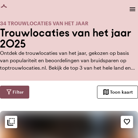
agina geladen
menu
34 TROUWLOCATIES VAN HET JAAR
Trouwlocaties van het jaar
2025
Ontdek de trouwlocaties van het jaar, gekozen op basis
van populariteit en beoordelingen van bruidsparen op
toptrouwlocaties.nl. Bekijk de top 3 van het hele land en
per provincie van 2025 voor inspiratie voor jullie speciale
dag!
filter_alt
map
Filter
Toon kaart
flip_to_back
flip_to_back
Sfeer en esthetiek
favorite_border
favorite
Romantisch
trending_up
Trendy