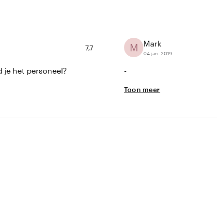
Mark
M
Gemiddelde beoordeling van 7,7 uit 10
7,7
04 jan. 2019
d je het personeel?
-
Toon meer