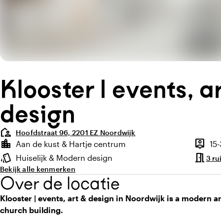
Klooster | events, a
design
location_away
Hoofdstraat 96, 2201 EZ Noordwijk
Highlights
location_city
person_pin
Aan de kust & Hartje centrum
15
Locatie en omgeving
Capacit
meeting_room
style
Huiselijk & Modern design
3 ru
Sfeer en uitstraling
Bekijk alle kenmerken
Over de locatie
Klooster | events, art & design in Noordwijk is a modern an
church building.