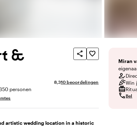
rt &
share
favorite_border
Miran
v
eigenaa
how_to_reg
Direc
celebration
Gemiddelde beoordeling van 8,3 uit 10
Aantal beoordelingen: 10
8,3
10 beoordelingen
Win 
redeem
-350 personen
Ritu
eit
call
Bel
imtes
d artistic wedding location in a historic