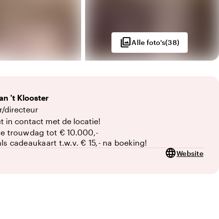
photo_library
Alle foto's
(
38
)
an 't Klooster
r/directeur
t in contact met de locatie!
je trouwdag tot € 10.000,-
als cadeaukaart t.w.v. € 15,- na boeking!
language
Website