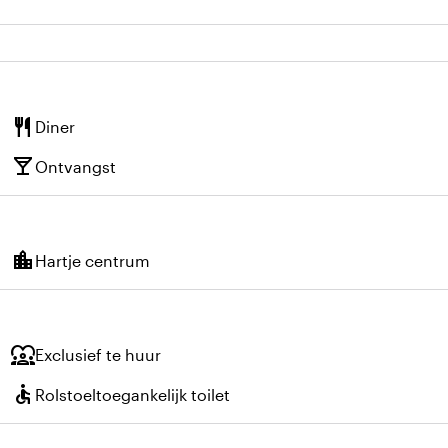
restaurant
Diner
local_bar
Ontvangst
location_city
Hartje centrum
diversity_1
Exclusief te huur
accessible
Rolstoeltoegankelijk toilet