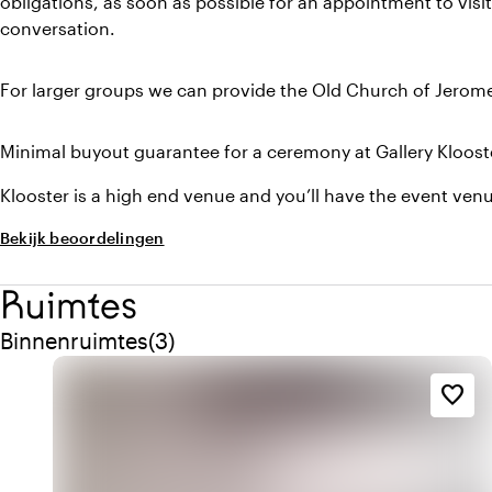
obligations, as soon as possible for an appointment to visit
conversation.
For larger groups we can provide the Old Church of Jerome
Minimal buyout guarantee for a ceremony at Gallery Kloost
Klooster is a high end venue and you’ll have the event venu
Bekijk beoordelingen
Ruimtes
Aantal binnenruimtes: 3
Binnenruimtes
(
3
)
favorite_border