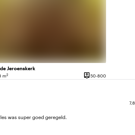
de Jeroenskerk
person_pin
2
175 personen
50 tot 800 pe
8 m
50-800
vlakte
Capaciteit
Ge
7,8
lles was super goed geregeld.