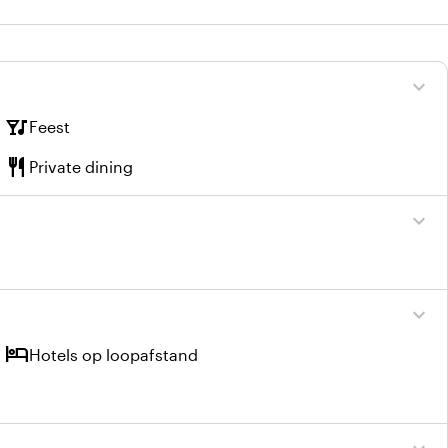
expand_more
nightlife
Feest
restaurant
Private dining
expand_more
expand_more
hotel
Hotels op loopafstand