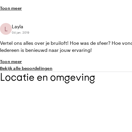
huwelijk voorspoedig te laten verlopen."
Toon meer
Layla
L
04 jan. 2019
Vertel ons alles over je bruiloft! Hoe was de sfeer? Hoe von
Iedereen is benieuwd naar jouw ervaring!
Toon meer
Bekijk alle beoordelingen
Locatie en omgeving