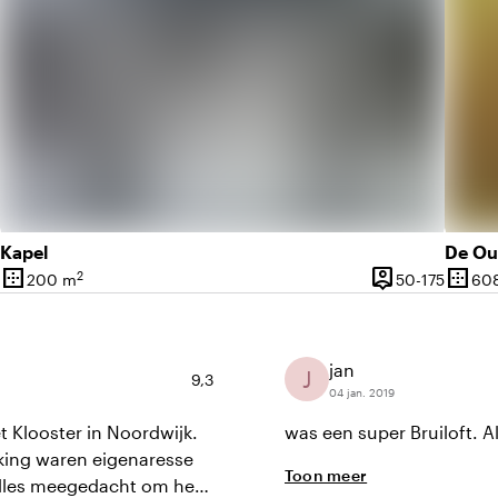
Kapel
De Ou
border_outer
person_pin
border_outer
2
50 tot 200 personen
50 tot 
200 m
50-175
60
t
Oppervlakte
Capaciteit
Opper
jan
J
Gemiddelde beoordeling van 9,3 uit 10
9,3
04 jan. 2019
t Klooster in Noordwijk.
was een super Bruiloft. A
king waren eigenaresse
Toon meer
alles meegedacht om het