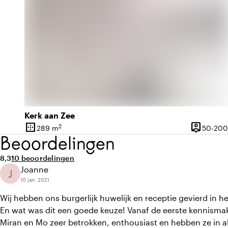
Kerk aan Zee
border_outer
person_pin
2
289 m
50-200
Oppervlakte
Capacitei
Beoordelingen
Gemiddelde beoordeling van 8,3 uit 10
Aantal beoordelingen: 10
8,3
10 beoordelingen
Joanne
J
10 jan. 2021
Wij hebben ons burgerlijk huwelijk en receptie gevierd in he
En wat was dit een goede keuze! Vanaf de eerste kennisma
Miran en Mo zeer betrokken, enthousiast en hebben ze in 