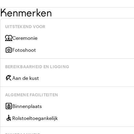
Kenmerken
UITSTEKEND VOOR
diversity_1
Ceremonie
photo_camera
Fotoshoot
BEREIKBAARHEID EN LIGGING
beach_access
Aan de kust
ALGEMENE FACILITEITEN
yard
Binnenplaats
accessible
Rolstoeltoegankelijk