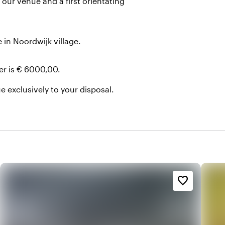
 our venue and a first orientating
 in Noordwijk village.
er is € 6000,00.
e exclusively to your disposal.
favorite_border