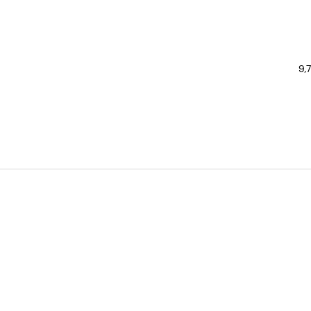
Ge
9,7