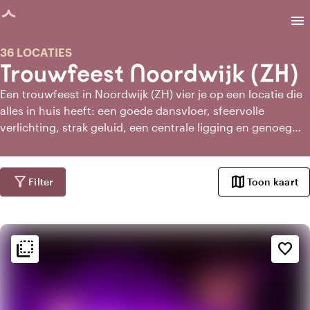
agina geladen
menu
36 LOCATIES
Trouwfeest Noordwijk (ZH)
Een trouwfeest in Noordwijk (ZH) vier je op een locatie die
alles in huis heeft: een goede dansvloer, sfeervolle
verlichting, strak geluid, een centrale ligging en genoeg
ruimte voor jullie gasten. Van moderne zalen tot
stadspanden en buitenlocaties met lichtjes in de bomen –
allemaal midden in de stad en klaar voor een avond vol
filter_alt
map
Filter
Toon kaart
muziek, dans en herinneringen. Een trouwfeest in
Noordwijk (ZH) is de afsluiter van jullie dag die niemand
vergeet.
flip_to_back
flip_to_back
Sfeer en esthetiek
favorite_border
home
Huiselijk
apartment
Modern design