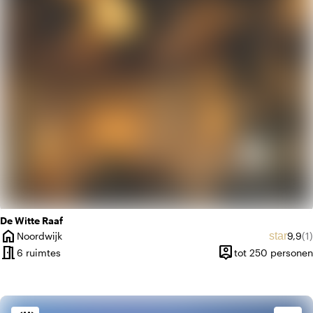
apartment
Modern design
De Witte Raaf
home
Gemid
Aa
star
Noordwijk
9,9
(1)
Plaats
meeting_room
person_pin
6 ruimtes
tot 250 personen
Capaciteit