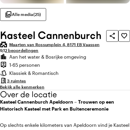
photo_library
Alle media
(
25
)
Kasteel Cannenburch
share
favorite_border
castle
Maarten van Rossumplein 4, 8171 EB Vaassen
Gemiddelde beoordeling van 9,1 uit 10
Aantal beoordelingen: 2
9,1
2 beoordelingen
Highlights
location_city
Aan het water & Bosrijke omgeving
Locatie en omgeving
person_pin
1-65 personen
Capaciteit
style
Klassiek & Romantisch
Sfeer en uitstraling
meeting_room
3 ruimtes
Bekijk alle kenmerken
Over de locatie
Kasteel Cannenburch Apeldoorn – Trouwen op een
Historisch Kasteel met Park en Buitenceremonie
Op slechts enkele kilometers van Apeldoorn vind je Kasteel