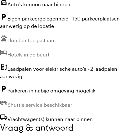
directions_car
Auto's kunnen naar binnen
local_parking
Eigen parkeergelegenheid - 150 parkeerplaatsen
aanwezig op de locatie
pets
Niet beschikbaar:
Honden toegestaan
hotel
Niet beschikbaar:
Hotels in de buurt
ev_station
Laadpalen voor elektrische auto’s - 2 laadpalen
aanwezig
local_parking
Parkeren in nabije omgeving mogelijk
airport_shuttle
Niet beschikbaar:
Shuttle service beschikbaar
local_shipping
Vrachtwagen(s) kunnen naar binnen
Vraag & antwoord