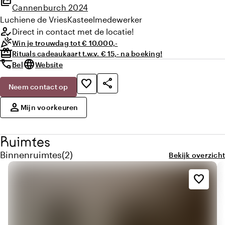
picture_as_pdf
Cannenburch 2024
Luchiene
de Vries
Kasteelmedewerker
how_to_reg
Direct in contact met de locatie!
celebration
Win je trouwdag tot € 10.000,-
redeem
Rituals cadeaukaart t.w.v. € 15,- na boeking!
call
language
Bel
Website
share
favorite_border
Neem contact op
,
person
Mijn voorkeuren
Ruimtes
Aantal binnenruimtes: 2
Binnenruimtes
(
2
)
Bekijk overzicht
favorite_border