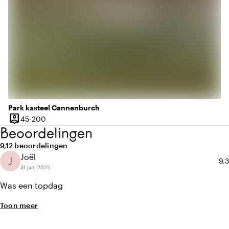
Park kasteel Cannenburch
person_pin
45 tot 200 personen
45-200
Capaciteit
Beoordelingen
Gemiddelde beoordeling van 9,1 uit 10
Aantal beoordelingen: 2
9,1
2 beoordelingen
Joël
J
Gem
9,3
31 jan. 2022
Was een topdag
Toon meer