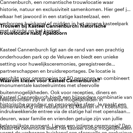
Cannenburch, een romantische trouwlocatie waar
historie, natuur en exclusiviteit samenkomen. Hier geef je
elkaar het jawoord in een statige kasteelzaal, een
verborgen huiskapel of midden in het groene kasteelpark
Trouwen bij Kasteel Cannenburch: historische
met uitzicht op het kasteel.
trouwlocatie nabij Apeldoorn
Kasteel Cannenburch ligt aan de rand van een prachtig
onderhouden park op de Veluwe en biedt een unieke
setting voor huwelijksceremonies, geregistreerde
partnerschappen en bruidsreportages. De locatie is
geschikt voor ceremonies tot 50 personen en combineert
Waarom kiezen voor Kasteel Cannenburch?
monumentale kasteelruimtes met sfeervolle
buitenmogelijkheden. Ook voor recepties, diners en
Kasteel Cannenburch biedt een bijzondere combinatie van
feestavonden zijn er diverse mogelijkheden in
historische grandeur en persoonlijke sfeer. Je maakt een
samenwerking met restaurant Bij Maarten in ’t Koetshuis.
indrukwekkende entree via de statige hal met openslaande
deuren, waar familie en vrienden getuige zijn van jullie
belangrijkste moment. Liever een intieme ceremonie? Dan
Naast de ceremonie biedt het kasteel volop mogelijkheden
vormt de verborgen huiskapel een sfeervolle en exclusieve