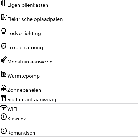
hive
Eigen bijenkasten
ev_charger
Elektrische oplaadpalen
lightbulb
Ledverlichting
eco
Lokale catering
emoji_nature
Moestuin aanwezig
heat_pump
Warmtepomp
solar_power
Zonnepanelen
restaurant
Restaurant aanwezig
wifi
WiFi
info
Klassiek
info
Romantisch