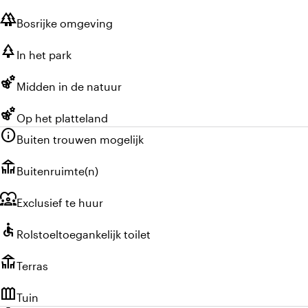
forest
Bosrijke omgeving
park
In het park
emoji_nature
Midden in de natuur
emoji_nature
Op het platteland
info
Buiten trouwen mogelijk
deck
Buitenruimte(n)
diversity_1
Exclusief te huur
accessible
Rolstoeltoegankelijk toilet
deck
Terras
outdoor_garden
Tuin