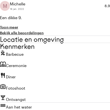
Michelle
M
Gem
8,9
18 jan. 2022
Een dikke 9.
Toon meer
Bekijk alle beoordelingen
Locatie en omgeving
Kenmerken
outdoor_grill
Barbecue
diversity_1
Ceremonie
restaurant
Diner
photo_camera
Fotoshoot
local_bar
Ontvangst
water
Aan het water