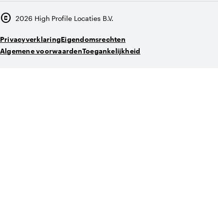
copyright
2026
High Profile Locaties B.V.
Privacyverklaring
Eigendomsrechten
Algemene voorwaarden
Toegankelijkheid