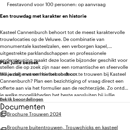
Feestavond voor 100 personen: op aanvraag
Een trouwdag met karakter en historie
Kasteel Cannenburch behoort tot de meest karaktervolle
trouwlocaties op de Veluwe. De combinatie van
monumentale kasteelzalen, een verborgen kapel,
uitgestrekte parklandschappen en professionele
ondersteuning maakt deze locatie bijzonder geschikt voor
Plan jullie bezoek
stellen die op zoek zijn naar een romantische en sfeervolle
trouwdag met een historisch decor.
Wil je zelf ervaren hoe het voelt om te trouwen bij Kasteel
Cannenburch? Plan een bezichtiging of vraag direct een
offerte aan via het formulier aan de rechterzijde. Zo ontdek
je welke mogelijkheden het beste aansluiten bij jullie
Bekijk beoordelingen
wensen voor de grote dag.
Documenten
picture_as_pdf
Brochure Trouwen 2024
Brochure buitentrouwen, Trouwchicks en kasteel