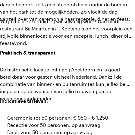
dagen behoort zelfs een sfeervol diner onder de bomen
van het park tot de mogelijkheden. Zo vloeit de dag
vanzelf over van ceremonie naar receptie, diner en feest.
Wil je meer zekerheid bij wisselvallig weer? Dan biedt
restaurant Bij Maarten in ’t Koetshuis op het voorplein een
stijlvolle binnenlocatie voor een receptie, lunch, diner of
feestavond.
Praktisch & transparant
De historische locatie ligt nabij Apeldoorn en is goed
bereikbaar voor gasten uit heel Nederland. Dankzij de
combinatie van binnen- en buitenruimtes kun je flexibel
inspelen op de wensen van jullie trouwdag en de
weersomstandigheden.
Indicatieve tarieven:
Ceremonie tot 50 personen: € 950 – € 1.250
Receptie voor 50 personen: op aanvraag
Diner voor 50 personen: op aanvraag