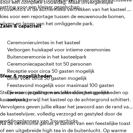
voor een complete trouwdag. Maak onvergetelijke
setting voor een kleiner gezelschap.
trouwfoto's in de authentieke vertrekken van het kasteel of
kies voor een reportage tussen de eeuwenoude bomen,
vijvers en lanen van het omliggende park.
Zalen & capaciteit
Ceremonieruimtes in het kasteel
Verborgen huiskapel voor intieme ceremonies
Buitenceremonie in het kasteelpark
Ceremoniecapaciteit tot 50 personen
Receptie voor circa 50 gasten mogelijk
Sfeer & mogelijkheden
Diner voor circa 50 gasten mogelijk
Feestavond mogelijk voor maximaal 100 gasten
Stel je voor: je gasten wandelen door het groene
Diverse opstellingen en uitbreidingsmogelijkheden op
kasteelpark terwijl het kasteel op de achtergrond schittert.
aanvraag
Vervolgens geven jullie elkaar het jawoord aan de rand van
de kasteelvijver, volledig verzorgd en gestyled door de
weddingplanners van Trouwchicks.
Na de ceremonie geniet je samen van een feestelijke toast
of een uitgebreide high tea in de buitenlucht. Op warme