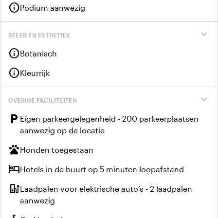
info
Podium aanwezig
expand_more
SFEER EN ESTHETIEK
info
Botanisch
info
Kleurrijk
expand_more
OVERIGE FACILITEITEN
local_parking
Eigen parkeergelegenheid - 200 parkeerplaatsen
aanwezig op de locatie
pets
Honden toegestaan
hotel
Hotels in de buurt op 5 minuten loopafstand
ev_station
Laadpalen voor elektrische auto’s - 2 laadpalen
aanwezig