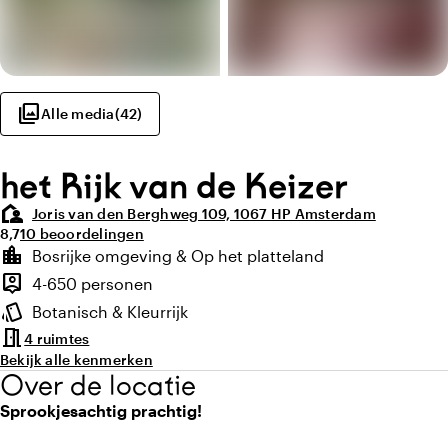
photo_library
Alle media
(
42
)
het Rijk van de Keizer
location_away
Joris van den Berghweg 109, 1067 HP Amsterdam
Gemiddelde beoordeling van 8,7 uit 10
Aantal beoordelingen: 10
8,7
10 beoordelingen
Highlights
location_city
Bosrijke omgeving & Op het platteland
Locatie en omgeving
person_pin
4-650 personen
Capaciteit
style
Botanisch & Kleurrijk
Sfeer en uitstraling
meeting_room
4 ruimtes
Bekijk alle kenmerken
Over de locatie
Sprookjesachtig prachtig!