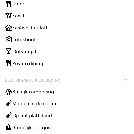
restaurant
Diner
nightlife
Feest
festival
Festival bruiloft
photo_camera
Fotoshoot
local_bar
Ontvangst
restaurant
Private dining
expand_more
BEREIKBAARHEID EN LIGGING
forest
Bosrijke omgeving
emoji_nature
Midden in de natuur
emoji_nature
Op het platteland
location_city
Stedelijk gelegen