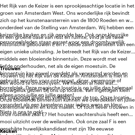
Het Rijk van de Keizer is een sprookjesachtige locatie in het
groen van Amsterdam West. Ons wonderlijke rijk bevindt
zich op het kunstenaarsterrein van de 1800 Roeden en was
onderdeel van de Stelling van Amsterdam. Wij hebben een
keizerlijke keuken en rijk gevulde bar. Ook onze kleurrijke
In een groene oase van rust en ruimte, vind je de twee
personeelsleden staan garant voor een droomhuwelijk.
historische gebouwen E en F. Beide zalen genieten van een
eigen unieke uitstraling. Je betreedt het Rijk van de Keizer
middels een bloeiende binnentuin. Deze wordt met veel
liefde onderhouden, net als de eigen moestuin. De
Trouwen
binnentuin kan zowel overdekt als verwarmd worden en
Touwen bij het Rijk van de Keizer in Amsterdam is niet in
gebruikt worden voor ontvangst, diner, ceremonie of
één woord te omschrijven. We hebben al heel wat
borrelplek. Deze magische locatie is op jullie dag helemaal
trouwgeluk gezien bij ons op locatie. Van ingetogen klein
alleen voor jullie en jullie gasten!
tot uitbundig groot en volledig over de top. Onze locatie
Onze bloeiende binnentuin kunnen we overdekken en jullie
verandert als een kameleon naar ieders wens en kleur.
ceremonie warm en knus maken. Of toch liever trouwen in
Niets is ons te gek!
onze rustieke zaal E? Het houten wachtershuis heeft een
mooi uitzicht over de weilanden. Ook onze zaal F is een
geschikte huwelijkskandidaat met zijn 19e eeuwse
Keuken