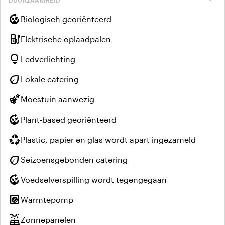
compost
Biologisch georiënteerd
ev_charger
Elektrische oplaadpalen
lightbulb
Ledverlichting
eco
Lokale catering
emoji_nature
Moestuin aanwezig
compost
Plant-based georiënteerd
recycling
Plastic, papier en glas wordt apart ingezameld
eco
Seizoensgebonden catering
compost
Voedselverspilling wordt tegengegaan
heat_pump
Warmtepomp
solar_power
Zonnepanelen