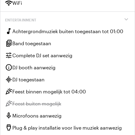
wifi
WiFi
expand_more
ENTERTAINMENT
music_note
Achtergrondmuziek buiten toegestaan tot 01:00
speaker_group
Band toegestaan
tune
Complete DJ set aanwezig
info
DJ booth aanwezig
graphic_eq
DJ toegestaan
celebration
Feest binnen mogelijk tot 04:00
celebration
Niet beschikbaar:
Feest buiten mogelijk
mic
Microfoons aanwezig
settings_input_hdmi
Plug & play installatie voor live muziek aanwezig