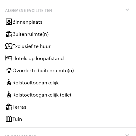
expand_more
ALGEMENE FACILITEITEN
yard
Binnenplaats
deck
Buitenruimte(n)
diversity_1
Exclusief te huur
hotel
Hotels op loopafstand
roofing
Overdekte buitenruimte(n)
accessible
Rolstoeltoegankelijk
accessible
Rolstoeltoegankelijk toilet
deck
Terras
outdoor_garden
Tuin
expand_more
DUURZAAMHEID