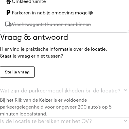
styler
Omkleedruimte
local_parking
Parkeren in nabije omgeving mogelijk
local_shipping
Niet beschikbaar:
Vrachtwagen(s) kunnen naar binnen
Vraag & antwoord
Hier vind je praktische informatie over de locatie.
Staat je vraag er niet tussen?
Stel je vraag
expand_more
Wat zijn de parkeermogelijkheden bij de locatie?
Bij het Rijk van de Keizer is er voldoende
parkeergelegenheid voor ongeveer 200 auto's op 5
minuten loopafstand.
expand_more
Is de locatie te bereiken met het OV?