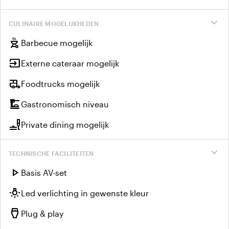
expand_more
CULINAIRE MOGELIJKHEDEN
outdoor_grill
Barbecue mogelijk
input
Externe cateraar mogelijk
rv_hookup
Foodtrucks mogelijk
dinner_dining
Gastronomisch niveau
brunch_dining
Private dining mogelijk
expand_more
TECHNISCHE FACILITEITEN
play_arrow
Basis AV-set
wb_incandescent
Led verlichting in gewenste kleur
settings_input_hdmi
Plug & play