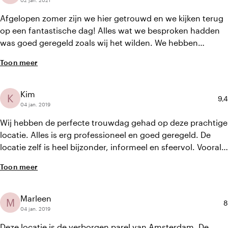
02 jan. 2021
Afgelopen zomer zijn we hier getrouwd en we kijken terug
op een fantastische dag! Alles wat we besproken hadden
was goed geregeld zoals wij het wilden. We hebben
nergens anders aan hoeven denken dan een leuke dag met
Toon meer
onze familie en vrienden, met lekkere hapjes en drankjes.
De locatie dacht goed mee in de verschillende
mogelijkheden, alhoewel er door Corona veel
Kim
K
Gem
9,4
onduidelijkheid was, waar de locatie wat ons betreft wel
04 jan. 2019
wat meer de leiding in had mogen nemen. Gelukkig is alles
Wij hebben de perfecte trouwdag gehad op deze prachtige
uiteindelijk goed gekomen. Het Rijk van de Keizer is zeker
locatie. Alles is erg professioneel en goed geregeld. De
een aanrader!"
locatie zelf is heel bijzonder, informeel en sfeervol. Vooral
de prachtige en met bloemen en planten gevulde
Toon meer
binnentuin maakt voor ons de locatie heel bijzonder. Zowel
voorafgaand aan de bruiloft als op de dag zelf is aan al
onze wensen voldaan. Het personeel is vriendelijk en relaxt
Marleen
M
G
8
en de kok heeft voor een fantastisch diner gezorgd. Ik zou
04 jan. 2019
deze locatie zeker aanraden."
Deze locatie is de verborgen parel van Amsterdam. De