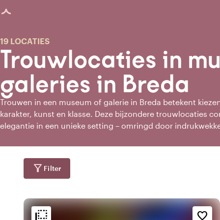
agina geladen
19 LOCATIES
Trouwlocaties in m
galeries in Breda
Trouwen in een museum of galerie in Breda betekent kiezen 
karakter, kunst en klasse. Deze bijzondere trouwlocaties co
elegantie in een unieke setting – omringd door indrukwek
historische details of moderne architectuur. Of jullie nu 
ceremonie in een lichte galerie of een feestelijk diner in e
vind je exclusieve locaties die jullie liefde stijlvol tot leven
filter_alt
Filter
en mogelijkheden op maat wordt jullie dag hier onvergetelij
flip_to_back
flip_to_back
ging
Bereikbaarheid en liggin
Sfeer en esthetiek
favorite_border