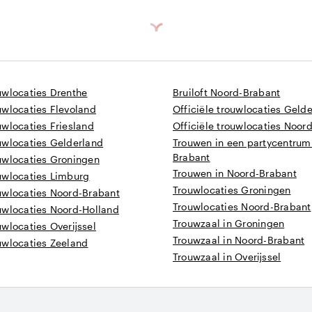
uwlocaties Drenthe
Bruiloft Noord-Brabant
uwlocaties Flevoland
Officiële trouwlocaties Geld
uwlocaties Friesland
Officiële trouwlocaties Noor
uwlocaties Gelderland
Trouwen in een partycentrum
Brabant
ouwlocaties Groningen
Trouwen in Noord-Brabant
uwlocaties Limburg
Trouwlocaties Groningen
ouwlocaties Noord-Brabant
Trouwlocaties Noord-Brabant
uwlocaties Noord-Holland
Trouwzaal in Groningen
uwlocaties Overijssel
Trouwzaal in Noord-Brabant
uwlocaties Zeeland
Trouwzaal in Overijssel