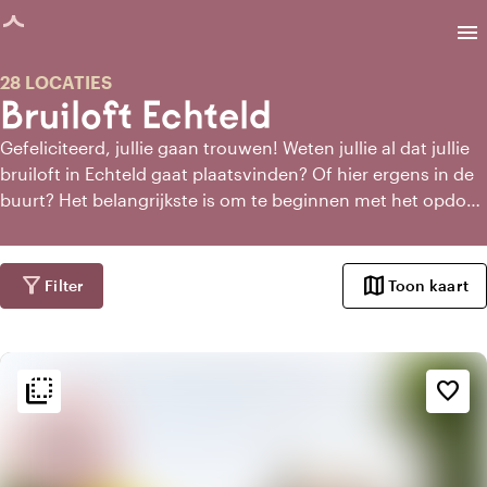
agina geladen
menu
28 LOCATIES
Bruiloft Echteld
Gefeliciteerd, jullie gaan trouwen! Weten jullie al dat jullie
bruiloft in Echteld gaat plaatsvinden? Of hier ergens in de
buurt? Het belangrijkste is om te beginnen met het opdoen
van inspiratie. Door dit goed te doen wordt het
daadwerkelijke plannen van jullie bruiloft een stukje
makkelijker. Daarbij is het ontzettend leuk om te doen
filter_alt
map
Filter
Toon kaart
samen met the love of your life. Hoe dan ook, via
Toptrouwlocaties kun je eenvoudig de perfecte locatie
voor jullie bruiloft in Echteld vinden!
flip_to_back
flip_to_back
Sfeer en esthetiek
favorite_border
weekend
Klassiek
favorite
Romantisch