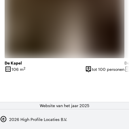
De Kapel
De
border_outer
person_pin
border_o
2
106 m
tot 100 personen
Oppervlakte
Capaciteit
Op
Website van het jaar 2025
copyright
2026
High Profile Locaties B.V.