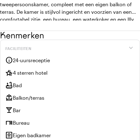
tweepersoonskamer, compleet met een eigen balkon of
terras. De kamer is stijlvol ingericht en voorzien van een
comfortabel zitje, een bureau, een waterkoker en een Illy
koffieapparaat. Ontspan met een televisie binnen
Kenmerken
handbereik en maak gebruik van de ruime kledingkast. De
badkamer biedt een bad-douche combinatie, een toilet en
expand_more
FACILITEITEN
een wastafel met make-up spiegel voor uw gemak.
info
24-uursreceptie
hotel_class
4 sterren hotel
bathtub
Bad
deck
Balkon/terras
local_bar
Bar
desk
Bureau
bathroom
Eigen badkamer