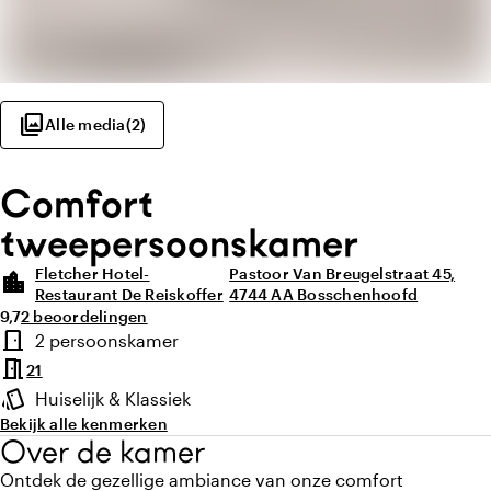
photo_library
Alle media
(
2
)
Comfort
tweepersoonskamer
Fletcher Hotel-
Pastoor Van Breugelstraat 45,
location_city
Restaurant De Reiskoffer
4744 AA Bosschenhoofd
Gemiddelde beoordeling van 9,7 uit 10
Aantal beoordelingen: 2
9,7
2 beoordelingen
Highlights
door_front
2 persoonskamer
Type kamer
meeting_room
21
style
Huiselijk & Klassiek
Sfeer en uitstraling
Bekijk alle kenmerken
Over de kamer
Ontdek de gezellige ambiance van onze comfort