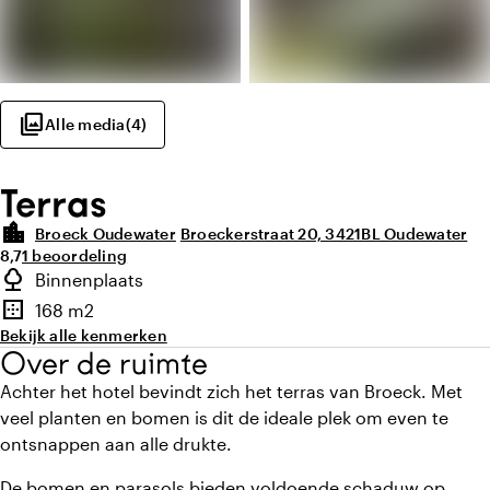
photo_library
Alle media
(
4
)
Terras
location_city
Broeck Oudewater
Broeckerstraat 20, 3421BL Oudewater
Gemiddelde beoordeling van 8,7 uit 10
Aantal beoordelingen: 1
8,7
1 beoordeling
Highlights
nature
Binnenplaats
highlighted.details.outdoorSpaceType
border_outer
168 m2
Oppervlakte
Bekijk alle kenmerken
Over de ruimte
Achter het hotel bevindt zich het terras van Broeck. Met
veel planten en bomen is dit de ideale plek om even te
ontsnappen aan alle drukte.
De bomen en parasols bieden voldoende schaduw op