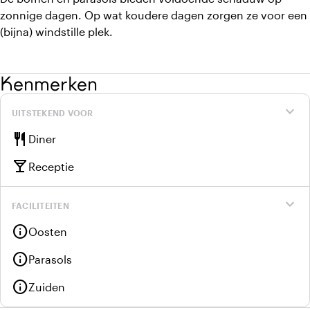
zonnige dagen. Op wat koudere dagen zorgen ze voor een
(bijna) windstille plek.
Kenmerken
expand_more
UITSTEKEND VOOR
restaurant
Diner
local_bar
Receptie
expand_more
FACILITEITEN
info
Oosten
info
Parasols
info
Zuiden