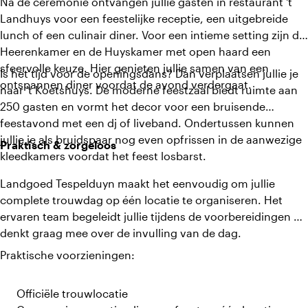
Na de ceremonie ontvangen jullie gasten in restaurant 't
Landhuys voor een feestelijke receptie, een uitgebreide
lunch of een culinair diner. Voor een intieme setting zijn de
Heerenkamer en de Huyskamer met open haard een
sfeervolle keuze. Hier genieten jullie samen van een
Is het tijd voor de openingsdans? Dan verplaatsen jullie je
ontspannen diner voordat de avond verdergaat.
naar 't Koetshuys. De moderne feestzaal biedt ruimte aan
250 gasten en vormt het decor voor een bruisende
feestavond met een dj of liveband. Ondertussen kunnen
jullie je als bruidspaar nog even opfrissen in de aanwezige
Praktisch & zorgeloos
kleedkamers voordat het feest losbarst.
Landgoed Tespelduyn maakt het eenvoudig om jullie
complete trouwdag op één locatie te organiseren. Het
ervaren team begeleidt jullie tijdens de voorbereidingen en
denkt graag mee over de invulling van de dag.
Praktische voorzieningen:
Officiële trouwlocatie