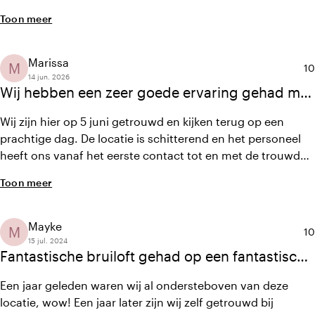
ons een onvergetelijke dag te bezorgen
Toon meer
Marissa
M
Ge
10
14 jun. 2026
Wij hebben een zeer goede ervaring gehad met
deze trouwlocatie; de prachtige sfeer,
Wij zijn hier op 5 juni getrouwd en kijken terug op een
uitstekende service en perfecte organisatie
prachtige dag. De locatie is schitterend en het personeel
hebben onze.
heeft ons vanaf het eerste contact tot en met de trouwdag
fantastisch begeleid. Alles was goed geregeld, waardoor
Toon meer
wij zorgeloos konden genieten. We zijn ontzettend
tevreden over de service en raden deze trouwlocatie van
harte aan!
Mayke
M
Ge
10
15 jul. 2024
Fantastische bruiloft gehad op een fantastische
locatie!
Een jaar geleden waren wij al ondersteboven van deze
locatie, wow! Een jaar later zijn wij zelf getrouwd bij