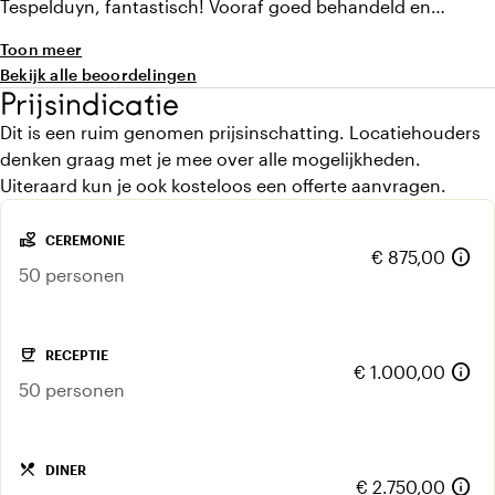
Tespelduyn, fantastisch! Vooraf goed behandeld en
geïnformeerd door Jim. Jim is een rustige, duidelijke, fijn
Toon meer
eventmanager, dank Jim! Veel gasten gaven later aan dat
Bekijk alle beoordelingen
de bediening zo goed was geregeld. Er werden veel
Prijsindicatie
drankjes aangeboden en je stond geen 5 minuten met een
Dit is een ruim genomen prijsinschatting. Locatiehouders
leeg glas!
denken graag met je mee over alle mogelijkheden.
Uiteraard kun je ook kosteloos een offerte aanvragen.
volunteer_activism
CEREMONIE
info
€ 875,00
50 personen
coffee
RECEPTIE
info
€ 1.000,00
50 personen
local_dining
DINER
info
€ 2.750,00