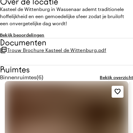
Over de locatie
Kasteel de Wittenburg in Wassenaar ademt traditionele
hoffelijkheid en een gemoedelijke sfeer zodat je bruiloft
een onvergetelijke dag wordt!
Bekijk beoordelingen
Documenten
picture_as_pdf
Trouw Brochure Kasteel de Wittenburg.pdf
Ruimtes
Aantal binnenruimtes: 6
Binnenruimtes
(
6
)
Bekijk overzicht
favorite_border