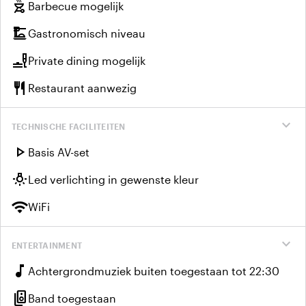
outdoor_grill
Barbecue mogelijk
dinner_dining
Gastronomisch niveau
brunch_dining
Private dining mogelijk
restaurant
Restaurant aanwezig
expand_more
TECHNISCHE FACILITEITEN
play_arrow
Basis AV-set
wb_incandescent
Led verlichting in gewenste kleur
wifi
WiFi
expand_more
ENTERTAINMENT
music_note
Achtergrondmuziek buiten toegestaan tot 22:30
speaker_group
Band toegestaan