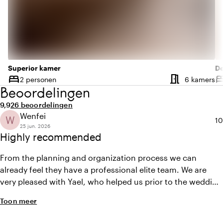
Superior kamer
De
meeting_room
bed
be
Aa
2 personen
6 kamers
Capaciteit
Ca
Beoordelingen
Gemiddelde beoordeling van 9,9 uit 10
Aantal beoordelingen: 26
9,9
26 beoordelingen
Wenfei
W
Ge
10
25 jun. 2026
Highly recommended
From the planning and organization process we can
already feel they have a professional elite team. We are
very pleased with Yael, who helped us prior to the wedding
with planning. We received very good communication and
Toon meer
very thoughtful suggestions. During the wedding day the
service staff are equally amazing. No matter what requests