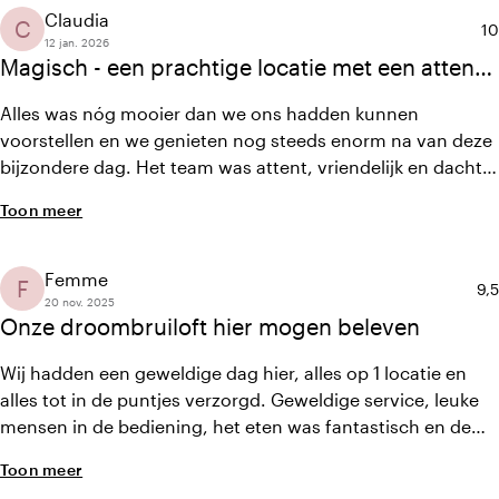
we have, they always answer immediately with a big smile.
Claudia
C
Ge
10
Guests had a great time.
12 jan. 2026
Magisch - een prachtige locatie met een attent,
vriendelijk en meedenkend team; alles tot in de
Alles was nóg mooier dan we ons hadden kunnen
puntjes verzorgd
voorstellen en we genieten nog steeds enorm na van deze
bijzondere dag. Het team was attent, vriendelijk en dacht
geweldig met ons mee, waardoor wij volledig konden
Toon meer
ontspannen en genieten van de mooiste dag van ons
leven. Een prachtige locatie met een fantastisch team,
welke alles tot in de puntjes en perfect verzorgde. We
Femme
F
Gem
9,5
komen hier zeker terug!
20 nov. 2025
Onze droombruiloft hier mogen beleven
Wij hadden een geweldige dag hier, alles op 1 locatie en
alles tot in de puntjes verzorgd. Geweldige service, leuke
mensen in de bediening, het eten was fantastisch en de
feestavond ging los. Echt een prachtige dag die we nooit
Toon meer
meer gaan vergeten. We hebben echt geen stress ervaren