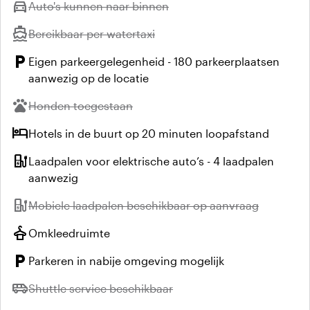
directions_car
Niet beschikbaar:
Auto's kunnen naar binnen
directions_boat
Niet beschikbaar:
Bereikbaar per watertaxi
local_parking
Eigen parkeergelegenheid - 180 parkeerplaatsen
aanwezig op de locatie
pets
Niet beschikbaar:
Honden toegestaan
hotel
Hotels in de buurt op 20 minuten loopafstand
ev_station
Laadpalen voor elektrische auto’s - 4 laadpalen
aanwezig
ev_station
Niet beschikbaar:
Mobiele laadpalen beschikbaar op aanvraag
styler
Omkleedruimte
local_parking
Parkeren in nabije omgeving mogelijk
airport_shuttle
Niet beschikbaar:
Shuttle service beschikbaar