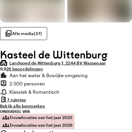
photo_library
Alle media
(
37
)
Kasteel de Wittenburg
castle
Landgoed de Wittenburg 1, 2244 BV Wassenaar
Gemiddelde beoordeling van 9,9 uit 10
Aantal beoordelingen: 26
9,9
26 beoordelingen
Highlights
location_city
Aan het water & Bosrijke omgeving
Locatie en omgeving
person_pin
2-500 personen
Capaciteit
style
Klassiek & Romantisch
Sfeer en uitstraling
meeting_room
7 ruimtes
Bekijk alle kenmerken
ONDERDEEL VAN
groups
Trouwlocaties van het jaar 2025
groups
Trouwlocaties van het jaar 2026