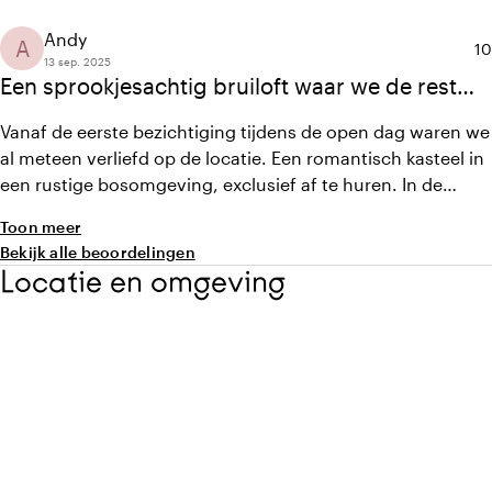
dankzij het fantastische team & personeel van Kasteel
Wittenburg. Zou deze unieke locatie echt aan iedereen
Andy
A
Ge
10
aanraden.
13 sep. 2025
Een sprookjesachtig bruiloft waar we de rest
van ons leven nog van zullen nagenieten
Vanaf de eerste bezichtiging tijdens de open dag waren we
al meteen verliefd op de locatie. Een romantisch kasteel in
een rustige bosomgeving, exclusief af te huren. In de
tussentijd hielden we contact met Jamy die goed met ons
Toon meer
meedenkt en al onze wensen had vastgelegd. Een jaar later
Bekijk alle beoordelingen
was het dan zo ver, we voltrokken de ceremonie in het net
Locatie en omgeving
gerenoveerde tuin en dat voelde zo onwerkelijk. Dank aan
het gehele team