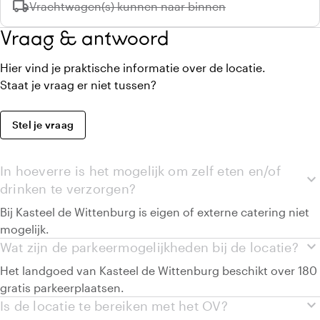
local_shipping
Niet beschikbaar:
Vrachtwagen(s) kunnen naar binnen
Vraag & antwoord
Hier vind je praktische informatie over de locatie.
Staat je vraag er niet tussen?
Stel je vraag
In hoeverre is het mogelijk om zelf eten en/of
expand_more
drinken te verzorgen?
Bij Kasteel de Wittenburg is eigen of externe catering niet
mogelijk.
expand_more
Wat zijn de parkeermogelijkheden bij de locatie?
Het landgoed van Kasteel de Wittenburg beschikt over 180
gratis parkeerplaatsen.
expand_more
Is de locatie te bereiken met het OV?