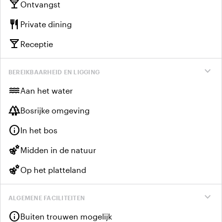
local_bar
Ontvangst
restaurant
Private dining
local_bar
Receptie
expand_more
BEREIKBAARHEID EN LIGGING
water
Aan het water
forest
Bosrijke omgeving
info
In het bos
emoji_nature
Midden in de natuur
emoji_nature
Op het platteland
expand_more
ALGEMENE FACILITEITEN
info
Buiten trouwen mogelijk