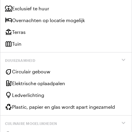
diversity_1
Exclusief te huur
hotel
Overnachten op locatie mogelijk
deck
Terras
outdoor_garden
Tuin
expand_more
DUURZAAMHEID
eco
Circulair gebouw
ev_charger
Elektrische oplaadpalen
lightbulb
Ledverlichting
recycling
Plastic, papier en glas wordt apart ingezameld
expand_more
CULINAIRE MOGELIJKHEDEN