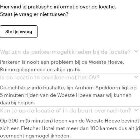
Hier vind je praktische informatie over de locatie.
Staat je vraag er niet tussen?
Stel je vraag
expand_more
Wat zijn de parkeermogelijkheden bij de locatie?
Parkeren is nooit een probleem bij de Woeste Hoeve.
Ruime gelegenheid en altijd gratis.
expand_more
Is de locatie te bereiken met het OV?
De dichtsbijzijnde bushalte, lijn Arnhem-Apeldoorn ligt op
5 minuten rijden van de Woeste Hoeve maar wij kunnen
daarbij helpen.
expand_more
Kun je op de locatie of in de buurt overnachten?
Op 300 m (5 minuten) lopen van de Woeste Hoeve bevindt
zich een Fletcher Hotel met meer dan 100 kamers dus altijd
overnachtingsmogelijkheden.