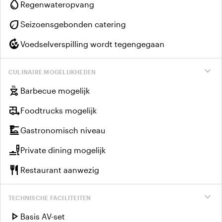
water_drop
Regenwateropvang
eco
Seizoensgebonden catering
compost
Voedselverspilling wordt tegengegaan
expand_more
CULINAIRE MOGELIJKHEDEN
outdoor_grill
Barbecue mogelijk
rv_hookup
Foodtrucks mogelijk
dinner_dining
Gastronomisch niveau
brunch_dining
Private dining mogelijk
restaurant
Restaurant aanwezig
expand_more
TECHNISCHE FACILITEITEN
play_arrow
Basis AV-set