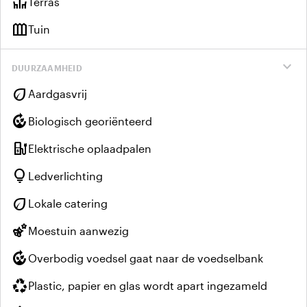
deck
Terras
outdoor_garden
Tuin
expand_more
DUURZAAMHEID
eco
Aardgasvrij
compost
Biologisch georiënteerd
ev_charger
Elektrische oplaadpalen
lightbulb
Ledverlichting
eco
Lokale catering
emoji_nature
Moestuin aanwezig
compost
Overbodig voedsel gaat naar de voedselbank
recycling
Plastic, papier en glas wordt apart ingezameld