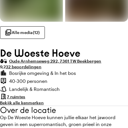
photo_library
Alle media
(
12
)
De Woeste Hoeve
agriculture
Oude Arnhemseweg 292, 7361 TW Beekbergen
Gemiddelde beoordeling van 9,2 uit 10
Aantal beoordelingen: 32
9,2
32 beoordelingen
Highlights
location_city
Bosrijke omgeving & In het bos
Locatie en omgeving
person_pin
40-300 personen
Capaciteit
style
Landelijk & Romantisch
Sfeer en uitstraling
meeting_room
7 ruimtes
Bekijk alle kenmerken
Over de locatie
Op De Woeste Hoeve kunnen jullie elkaar het jawoord
geven in een superromantisch, groen prieel in onze