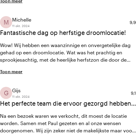
Toon meer
en ook heel geschikt voor kleinere gezelschappen door de
intieme opzet. Het eten was ook fantastisch. We kregen
achteraf veel complimenten van onze gasten. Kortom:
Michelle
M
Gem
9,9
echt een aanrader!
11 okt. 2024
Fantastische dag op herfstige droomlocatie!
Wow! Wij hebben een waanzinnige en onvergetelijke dag
gehad op een droomlocatie. Wat was het prachtig en
sprookjesachtig, met de heerlijke herfstzon die door de
bomen scheen. Een fantastisch achtergrondmuziekje (wat
Toon meer
allemaal geregeld wordt door Paul en zijn geweldige team).
Echt alles is bespreekbaar en met persoonlijke wensen
wordt in alles rekening gehouden. Het eten, de de hapjes
Gijs
G
Ge
9,1
en zoetigheden; alles was geweldig
11 okt. 2024
Het perfecte team die ervoor gezorgd hebben
dat wij een onvergetelijke dag hebben gehad
Na een bezoek waren we verkocht, dit moest de locatie
worden. Samen met Paul gezeten en al onze wensen
doorgenomen. Wij zijn zeker niet de makelijkste maar voor