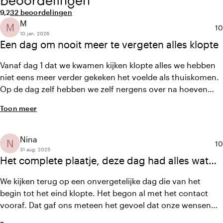
Beoordelingen
Gemiddelde beoordeling van 9,2 uit 10
Aantal beoordelingen: 32
9,2
32 beoordelingen
M
M
Ge
10
10 jan. 2026
Een dag om nooit meer te vergeten alles klopte
Vanaf dag 1 dat we kwamen kijken klopte alles we hebben
niet eens meer verder gekeken het voelde als thuiskomen.
Op de dag zelf hebben we zelf nergens over na hoeven
denken alles was top geregeld wat een gevoel van familie
Toon meer
krijg je hier het personeel is top het eten is echt super onze
gasten zijn er top op de dag van vandaag nog steeds
emotioneel over als ze er op terug kijken door deze super
Nina
N
Ge
10
locatie bedankt nogmaals
31 aug. 2025
Het complete plaatje, deze dag had alles wat
we wensten!
We kijken terug op een onvergetelijke dag die van het
begin tot het eind klopte. Het begon al met het contact
vooraf. Dat gaf ons meteen het gevoel dat onze wensen
werden begrepen. De locatie is een plaatje. Heerlijk sfeertje