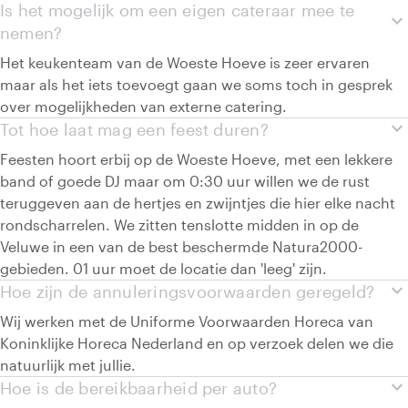
Is het mogelijk om een eigen cateraar mee te
expand_more
nemen?
Het keukenteam van de Woeste Hoeve is zeer ervaren
maar als het iets toevoegt gaan we soms toch in gesprek
over mogelijkheden van externe catering.
expand_more
Tot hoe laat mag een feest duren?
Feesten hoort erbij op de Woeste Hoeve, met een lekkere
band of goede DJ maar om 0:30 uur willen we de rust
teruggeven aan de hertjes en zwijntjes die hier elke nacht
rondscharrelen. We zitten tenslotte midden in op de
Veluwe in een van de best beschermde Natura2000-
gebieden. 01 uur moet de locatie dan 'leeg' zijn.
expand_more
Hoe zijn de annuleringsvoorwaarden geregeld?
Wij werken met de Uniforme Voorwaarden Horeca van
Koninklijke Horeca Nederland en op verzoek delen we die
natuurlijk met jullie.
expand_more
Hoe is de bereikbaarheid per auto?