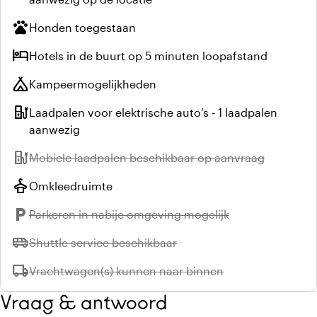
pets
Honden toegestaan
hotel
Hotels in de buurt op 5 minuten loopafstand
camping
Kampeermogelijkheden
ev_station
Laadpalen voor elektrische auto’s - 1 laadpalen
aanwezig
ev_station
Niet beschikbaar:
Mobiele laadpalen beschikbaar op aanvraag
styler
Omkleedruimte
local_parking
Niet beschikbaar:
Parkeren in nabije omgeving mogelijk
airport_shuttle
Niet beschikbaar:
Shuttle service beschikbaar
local_shipping
Niet beschikbaar:
Vrachtwagen(s) kunnen naar binnen
Vraag & antwoord