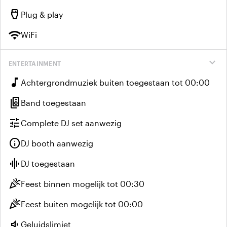
settings_input_hdmi
Plug & play
wifi
WiFi
expand_more
ENTERTAINMENT
music_note
Achtergrondmuziek buiten toegestaan tot 00:00
speaker_group
Band toegestaan
tune
Complete DJ set aanwezig
info
DJ booth aanwezig
graphic_eq
DJ toegestaan
celebration
Feest binnen mogelijk tot 00:30
celebration
Feest buiten mogelijk tot 00:00
volume_down
Geluidslimiet