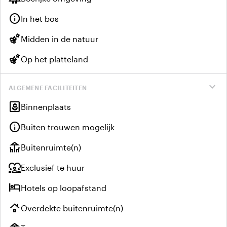
info
In het bos
emoji_nature
Midden in de natuur
emoji_nature
Op het platteland
expand_more
ALGEMENE FACILITEITEN
yard
Binnenplaats
info
Buiten trouwen mogelijk
deck
Buitenruimte(n)
diversity_1
Exclusief te huur
hotel
Hotels op loopafstand
roofing
Overdekte buitenruimte(n)