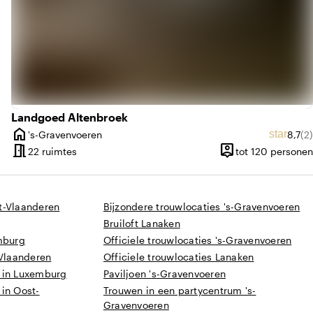
Landgoed Altenbroek
home
elde beoordeling van 9,5 uit 10
tal beoordelingen: 3
Gemid
Aa
star
's-Gravenvoeren
8,7
(2)
Plaats
meeting_room
person_pin
 tot 450 personen
22 ruimtes
tot 120 personen
t
Capaciteit
t-Vlaanderen
Bijzondere trouwlocaties 's-Gravenvoeren
Bruiloft Lanaken
emburg
Officiele trouwlocaties 's-Gravenvoeren
-Vlaanderen
Officiele trouwlocaties Lanaken
 in Luxemburg
Paviljoen 's-Gravenvoeren
in Oost-
Trouwen in een partycentrum 's-
Gravenvoeren