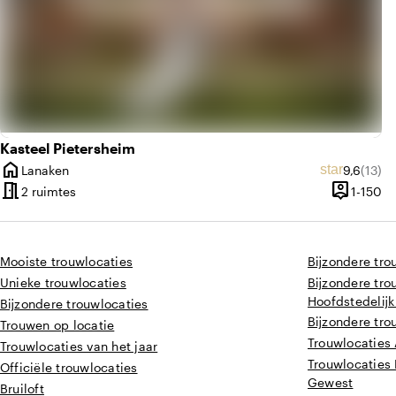
Kasteel Pietersheim
home
Gemiddel
Aantal
star
Lanaken
9,6
(13)
Plaats
meeting_room
person_pin
1 
2 ruimtes
1-150
Capacitei
Mooiste trouwlocaties
Bijzondere tr
Unieke trouwlocaties
Bijzondere tro
Hoofdstedelij
Bijzondere trouwlocaties
Bijzondere tro
Trouwen op locatie
Trouwlocaties
Trouwlocaties van het jaar
Trouwlocaties 
Officiële trouwlocaties
Gewest
Bruiloft