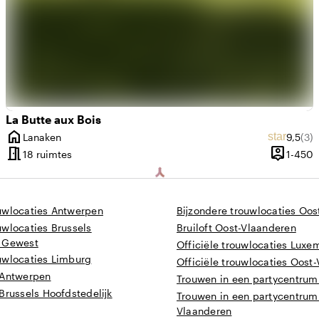
La Butte aux Bois
home
de beoordeling van 9,6 uit 10
 beoordelingen: 13
Gemidd
Aan
star
Lanaken
9,5
(3)
Plaats
meeting_room
person_pin
tot 150 personen
1
18 ruimtes
1-450
t
Capacitei
ouwlocaties Antwerpen
Bijzondere trouwlocaties Oos
uwlocaties Brussels
Bruiloft Oost-Vlaanderen
k Gewest
Officiële trouwlocaties Lux
uwlocaties Limburg
Officiële trouwlocaties Oost
 Antwerpen
Trouwen in een partycentrum
Brussels Hoofdstedelijk
Trouwen in een partycentrum 
Vlaanderen