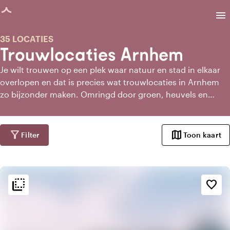
agina geladen
menu
35 LOCATIES
Trouwlocaties Arnhem
Je wilt trouwen op een plek waar natuur en stad in elkaar
overlopen en dat is precies wat trouwlocaties in Arnhem
zo bijzonder maken. Omringd door groen, heuvels en
karaktervolle gebouwen ontstaan hier locaties die rust en
warmte uitstralen. Denk aan landhuizen, verborgen
plekken in het bos en stijlvolle zalen met uitzicht op natuur.
filter_alt
map
Filter
Toon kaart
Ze laten je even ontsnappen aan de drukte, terwijl alles om
jullie draait. Een setting waarin jullie dag intiem en oprecht
aanvoelt.
flip_to_back
flip_to_back
Sfeer en esthetiek
favorite_border
palette
Bohemian / Ibiza
favorite
Romantisch