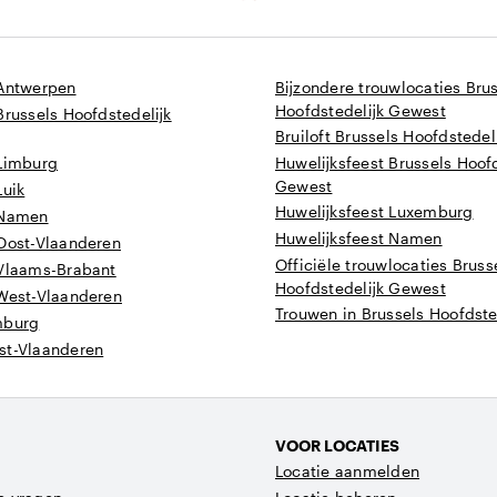
 Antwerpen
Bijzondere trouwlocaties Bru
Hoofdstedelijk Gewest
Brussels Hoofdstedelijk
Bruiloft Brussels Hoofdstede
 Limburg
Huwelijksfeest Brussels Hoofd
Gewest
Luik
Huwelijksfeest Luxemburg
 Namen
Huwelijksfeest Namen
 Oost-Vlaanderen
Officiële trouwlocaties Bruss
 Vlaams-Brabant
Hoofdstedelijk Gewest
 West-Vlaanderen
Trouwen in Brussels Hoofdste
mburg
st-Vlaanderen
VOOR LOCATIES
Locatie aanmelden