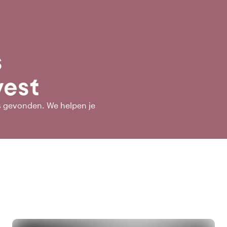
s
west
s gevonden. We helpen je