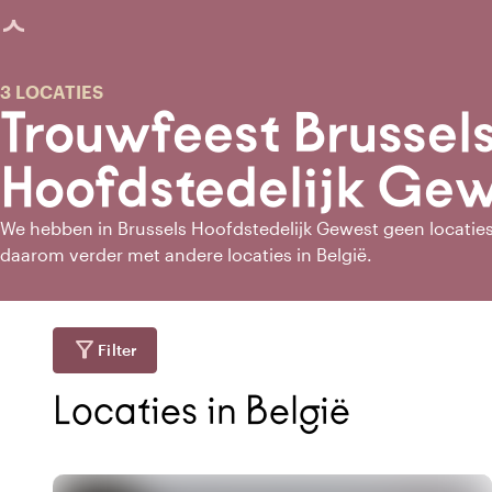
agina geladen
3 LOCATIES
Trouwfeest Brussel
Hoofdstedelijk Ge
We hebben in Brussels Hoofdstedelijk Gewest geen locatie
daarom verder met andere locaties in België.
filter_alt
Filter
Locaties in België