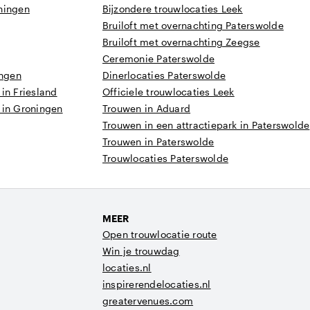
oningen
Bijzondere trouwlocaties Leek
Bruiloft met overnachting Paterswolde
Bruiloft met overnachting Zeegse
Ceremonie Paterswolde
ingen
Dinerlocaties Paterswolde
in Friesland
Officiele trouwlocaties Leek
 in Groningen
Trouwen in Aduard
Trouwen in een attractiepark in Paterswolde
Trouwen in Paterswolde
Trouwlocaties Paterswolde
MEER
Open trouwlocatie route
Win je trouwdag
locaties.nl
inspirerendelocaties.nl
greatervenues.com