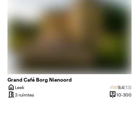
e
emoji_nature
Midden in de natuur
Grand Café Borg Nienoord
home
Gemiddeld
Aantal 
star
Leek
9,4
(13)
ordelingen
Plaats
meeting_room
person_pin
1 tot 300 personen
10 
3 ruimtes
10-300
it
Capaciteit