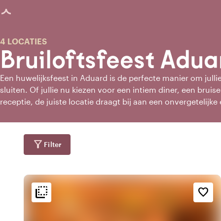
agina geladen
4 LOCATIES
Bruiloftsfeest Adua
Een huwelijksfeest in Aduard is de perfecte manier om jullie 
sluiten. Of jullie nu kiezen voor een intiem diner, een bruis
receptie, de juiste locatie draagt bij aan een onvergetelijke 
ceremonie onbezorgd genieten van een feestelijke avond 
mooiste locaties voor een huwelijksfeest in Aduard en maak 
onvergetelijke beleving!
filter_alt
Filter
flip_to_back
flip_to_back
ging
Bereikbaarheid en liggin
Sfeer en esthetiek
favorite_border
emoji_nature
home
fores
d
Bosrijke omgeving
Huiselijk
landscape
par
Landelijk
In het park