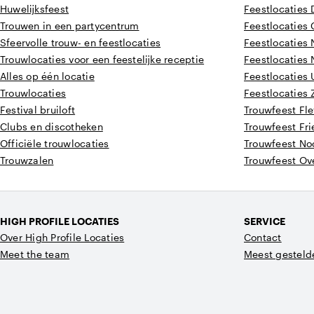
Huwelijksfeest
Feestlocaties 
Trouwen in een partycentrum
Feestlocaties
Sfeervolle trouw- en feestlocaties
Feestlocaties
Trouwlocaties voor een feestelijke receptie
Feestlocaties
Alles op één locatie
Feestlocaties 
Trouwlocaties
Feestlocaties
Festival bruiloft
Trouwfeest Fl
Clubs en discotheken
Trouwfeest Fri
Officiële trouwlocaties
Trouwfeest No
Trouwzalen
Trouwfeest Ove
HIGH PROFILE LOCATIES
SERVICE
Over High Profile Locaties
Contact
Meet the team
Meest gesteld