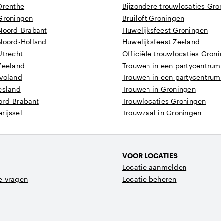
Drenthe
Bijzondere trouwlocaties Gr
 Groningen
Bruiloft Groningen
 Noord-Brabant
Huwelijksfeest Groningen
 Noord-Holland
Huwelijksfeest Zeeland
Utrecht
Officiële trouwlocaties Gron
 Zeeland
Trouwen in een partycentrum 
evoland
Trouwen in een partycentrum
esland
Trouwen in Groningen
ord-Brabant
Trouwlocaties Groningen
rijssel
Trouwzaal in Groningen
VOOR LOCATIES
Locatie aanmelden
e vragen
Locatie beheren