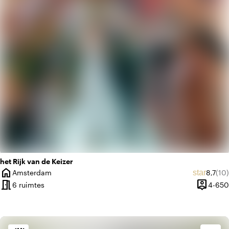
palette
Kleurrijk
het Rijk van de Keizer
home
Gemidd
Aan
star
Amsterdam
8,7
(10)
Plaats
meeting_room
person_pin
6 ruimtes
4-650
Capacite