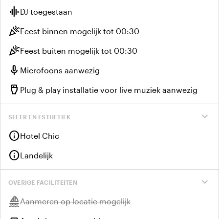
graphic_eq
DJ toegestaan
celebration
Feest binnen mogelijk tot 00:30
celebration
Feest buiten mogelijk tot 00:30
mic
Microfoons aanwezig
settings_input_hdmi
Plug & play installatie voor live muziek aanwezig
expand_more
SFEER EN ESTHETIEK
info
Hotel Chic
info
Landelijk
expand_more
OVERIGE FACILITEITEN
sailing
Niet beschikbaar:
Aanmeren op locatie mogelijk