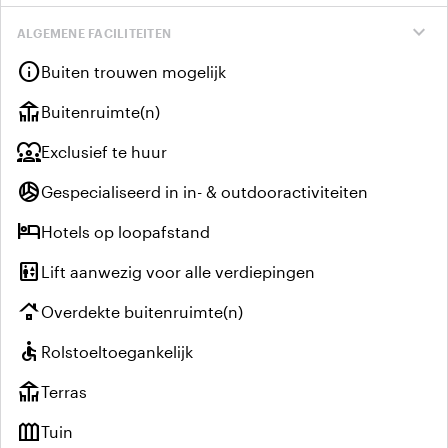
expand_more
ALGEMENE FACILITEITEN
info
Buiten trouwen mogelijk
deck
Buitenruimte(n)
diversity_1
Exclusief te huur
sports_volleyball
Gespecialiseerd in in- & outdooractiviteiten
hotel
Hotels op loopafstand
elevator
Lift aanwezig voor alle verdiepingen
roofing
Overdekte buitenruimte(n)
accessible
Rolstoeltoegankelijk
deck
Terras
outdoor_garden
Tuin