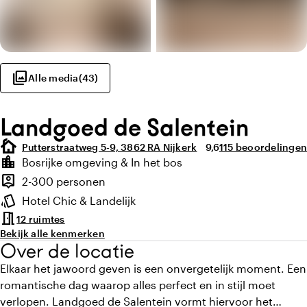
photo_library
Alle media
(
43
)
Landgoed de Salentein
cottage
Gemiddelde beoordelin
Aantal beoordelin
Putterstraatweg 5-9, 3862 RA Nijkerk
9,6
115 beoordelingen
Highlights
location_city
Bosrijke omgeving & In het bos
Locatie en omgeving
person_pin
2-300 personen
Capaciteit
style
Hotel Chic & Landelijk
Sfeer en uitstraling
meeting_room
12 ruimtes
Bekijk alle kenmerken
Over de locatie
Elkaar het jawoord geven is een onvergetelijk moment. Een
romantische dag waarop alles perfect en in stijl moet
verlopen. Landgoed de Salentein vormt hiervoor het