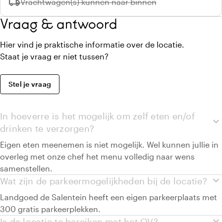
local_shipping
Niet beschikbaar:
Vrachtwagen(s) kunnen naar binnen
Vraag & antwoord
Hier vind je praktische informatie over de locatie.
Staat je vraag er niet tussen?
Stel je vraag
In hoeverre is het mogelijk om zelf eten en/of
expand_more
drinken te verzorgen?
Eigen eten meenemen is niet mogelijk. Wel kunnen jullie in
overleg met onze chef het menu volledig naar wens
samenstellen.
expand_more
Wat zijn de parkeermogelijkheden bij de locatie?
Landgoed de Salentein heeft een eigen parkeerplaats met
300 gratis parkeerplekken.
expand_more
Is de locatie te bereiken met het OV?