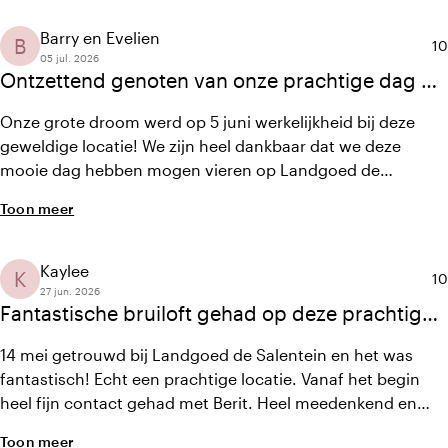
besproken en gewenst, werd tot in de puntjes verzorgd.
Daardoor konden wij de dag echt loslaten en volop
Barry en Evelien
B
Ge
10
genieten met onze gasten. Ook de ruim
05 jul. 2026
Ontzettend genoten van onze prachtige dag op
deze geweldige locatie!
Onze grote droom werd op 5 juni werkelijkheid bij deze
geweldige locatie! We zijn heel dankbaar dat we deze
mooie dag hebben mogen vieren op Landgoed de
Salentein. De fijne sfeer, de goede service en de prachtige
Toon meer
locatie maakten het een sprookje. Shane en het team
hebben ons ontzettend goed geholpen op de dag en bij de
voorbereidingen. Ze dachten overal met ons mee. Een
Kaylee
K
Ge
10
absolute aanrader!
27 jun. 2026
Fantastische bruiloft gehad op deze prachtige
locatie
14 mei getrouwd bij Landgoed de Salentein en het was
fantastisch! Echt een prachtige locatie. Vanaf het begin
heel fijn contact gehad met Berit. Heel meedenkend en
betrokken. Tijdens de dag zelf ook heel flexibel. Het eten is
Toon meer