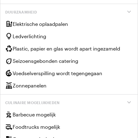
expand_more
DUURZAAMHEID
ev_charger
Elektrische oplaadpalen
lightbulb
Ledverlichting
recycling
Plastic, papier en glas wordt apart ingezameld
eco
Seizoensgebonden catering
compost
Voedselverspilling wordt tegengegaan
solar_power
Zonnepanelen
expand_more
CULINAIRE MOGELIJKHEDEN
outdoor_grill
Barbecue mogelijk
rv_hookup
Foodtrucks mogelijk