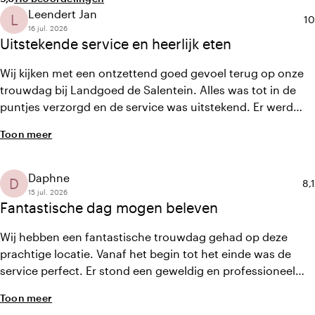
Leendert Jan
L
Ge
10
16 jul. 2026
Uitstekende service en heerlijk eten
Wij kijken met een ontzettend goed gevoel terug op onze
trouwdag bij Landgoed de Salentein. Alles was tot in de
puntjes verzorgd en de service was uitstekend. Er werd
goed met ons meegedacht, waardoor de voorbereiding en
Toon meer
de dag zelf heel ontspannen verliepen. Het eten was
heerlijk en kreeg veel complimenten van onze gasten. Ook
het contact met Annabel was erg prettig.
Daphne
D
Ge
8,1
15 jul. 2026
Fantastische dag mogen beleven
Wij hebben een fantastische trouwdag gehad op deze
prachtige locatie. Vanaf het begin tot het einde was de
service perfect. Er stond een geweldig en professioneel
team voor ons klaar dat overal over nadacht en ervoor
Toon meer
zorgde dat alles soepel verliep. Alles wat wij vooraf hadden