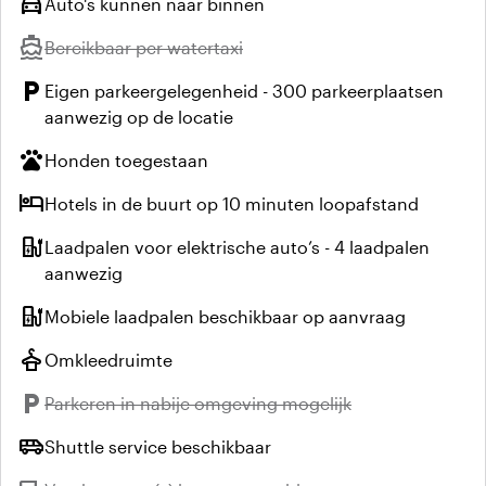
directions_car
Auto's kunnen naar binnen
directions_boat
Niet beschikbaar:
Bereikbaar per watertaxi
local_parking
Eigen parkeergelegenheid - 300 parkeerplaatsen
aanwezig op de locatie
pets
Honden toegestaan
hotel
Hotels in de buurt op 10 minuten loopafstand
ev_station
Laadpalen voor elektrische auto’s - 4 laadpalen
aanwezig
ev_station
Mobiele laadpalen beschikbaar op aanvraag
styler
Omkleedruimte
local_parking
Niet beschikbaar:
Parkeren in nabije omgeving mogelijk
airport_shuttle
Shuttle service beschikbaar