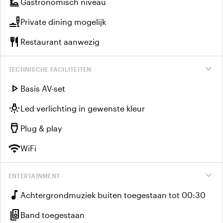
dinner_dining
Gastronomisch niveau
brunch_dining
Private dining mogelijk
restaurant
Restaurant aanwezig
expand_more
TECHNISCHE FACILITEITEN
play_arrow
Basis AV-set
wb_incandescent
Led verlichting in gewenste kleur
settings_input_hdmi
Plug & play
wifi
WiFi
expand_more
ENTERTAINMENT
music_note
Achtergrondmuziek buiten toegestaan tot 00:30
speaker_group
Band toegestaan