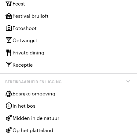
nightlife
Feest
festival
Festival bruiloft
photo_camera
Fotoshoot
local_bar
Ontvangst
restaurant
Private dining
local_bar
Receptie
expand_more
BEREIKBAARHEID EN LIGGING
forest
Bosrijke omgeving
info
In het bos
emoji_nature
Midden in de natuur
emoji_nature
Op het platteland