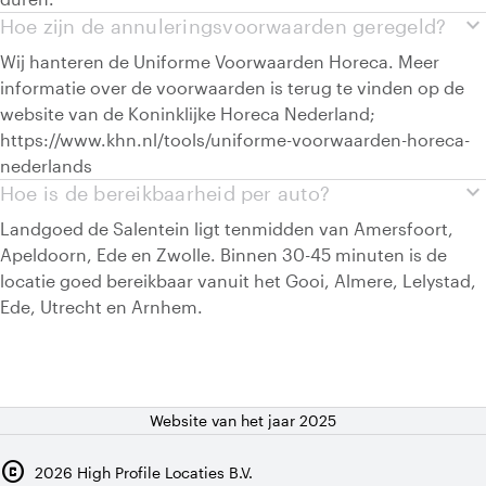
expand_more
Hoe zijn de annuleringsvoorwaarden geregeld?
Wij hanteren de Uniforme Voorwaarden Horeca. Meer
informatie over de voorwaarden is terug te vinden op de
website van de Koninklijke Horeca Nederland;
https://www.khn.nl/tools/uniforme-voorwaarden-horeca-
nederlands
expand_more
Hoe is de bereikbaarheid per auto?
Landgoed de Salentein ligt tenmidden van Amersfoort,
Apeldoorn, Ede en Zwolle. Binnen 30-45 minuten is de
locatie goed bereikbaar vanuit het Gooi, Almere, Lelystad,
Ede, Utrecht en Arnhem.
Website van het jaar 2025
copyright
2026
High Profile Locaties B.V.