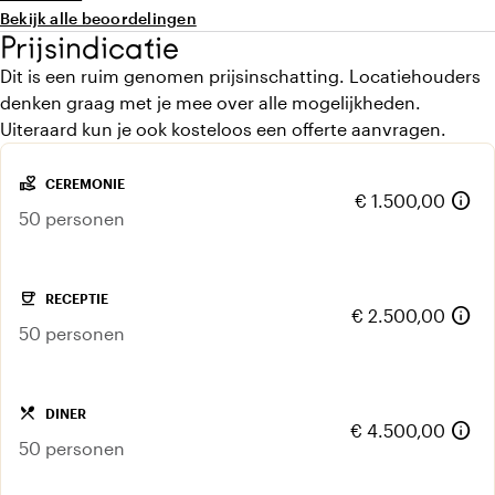
heerlijk en kan je zelf met de chef samenstellen. Het
Bekijk alle beoordelingen
kasteel is echt een plaatje, meerdere gasten zeiden hoe
Prijsindicatie
mooi ze de locatie vonden. We hebben echt een prachtige
Dit is een ruim genomen prijsinschatting. Locatiehouders
bruiloft gehad.
denken graag met je mee over alle mogelijkheden.
Uiteraard kun je ook kosteloos een offerte aanvragen.
volunteer_activism
CEREMONIE
info
€ 1.500,00
50 personen
coffee
RECEPTIE
info
€ 2.500,00
50 personen
local_dining
DINER
info
€ 4.500,00
50 personen