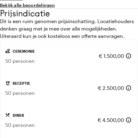
heerlijk en kan je zelf met de chef samenstellen. Het
Bekijk alle beoordelingen
kasteel is echt een plaatje, meerdere gasten zeiden hoe
Prijsindicatie
mooi ze de locatie vonden. We hebben echt een prachtige
Dit is een ruim genomen prijsinschatting. Locatiehouders
bruiloft gehad.
denken graag met je mee over alle mogelijkheden.
Uiteraard kun je ook kosteloos een offerte aanvragen.
volunteer_activism
CEREMONIE
info
€ 1.500,00
50 personen
coffee
RECEPTIE
info
€ 2.500,00
50 personen
local_dining
DINER
info
€ 4.500,00
50 personen