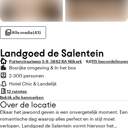
photo_library
Alle media
(
43
)
Landgoed de Salentein
cottage
Gemiddelde beoordelin
Aantal beoordelin
Putterstraatweg 5-9, 3862 RA Nijkerk
9,6
115 beoordelingen
Highlights
location_city
Bosrijke omgeving & In het bos
Locatie en omgeving
person_pin
2-300 personen
Capaciteit
style
Hotel Chic & Landelijk
Sfeer en uitstraling
meeting_room
12 ruimtes
Bekijk alle kenmerken
Over de locatie
Elkaar het jawoord geven is een onvergetelijk moment. Een
romantische dag waarop alles perfect en in stijl moet
verlopen. Landgoed de Salentein vormt hiervoor het