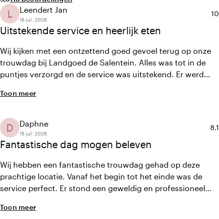
Leendert Jan
L
Ge
10
16 jul. 2026
Uitstekende service en heerlijk eten
Wij kijken met een ontzettend goed gevoel terug op onze
trouwdag bij Landgoed de Salentein. Alles was tot in de
puntjes verzorgd en de service was uitstekend. Er werd
goed met ons meegedacht, waardoor de voorbereiding en
Toon meer
de dag zelf heel ontspannen verliepen. Het eten was
heerlijk en kreeg veel complimenten van onze gasten. Ook
het contact met Annabel was erg prettig.
Daphne
D
Ge
8,1
15 jul. 2026
Fantastische dag mogen beleven
Wij hebben een fantastische trouwdag gehad op deze
prachtige locatie. Vanaf het begin tot het einde was de
service perfect. Er stond een geweldig en professioneel
team voor ons klaar dat overal over nadacht en ervoor
Toon meer
zorgde dat alles soepel verliep. Alles wat wij vooraf hadden