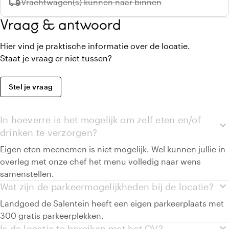
local_shipping
Niet beschikbaar:
Vrachtwagen(s) kunnen naar binnen
Vraag & antwoord
Hier vind je praktische informatie over de locatie.
Staat je vraag er niet tussen?
Stel je vraag
In hoeverre is het mogelijk om zelf eten en/of
expand_more
drinken te verzorgen?
Eigen eten meenemen is niet mogelijk. Wel kunnen jullie in
overleg met onze chef het menu volledig naar wens
samenstellen.
expand_more
Wat zijn de parkeermogelijkheden bij de locatie?
Landgoed de Salentein heeft een eigen parkeerplaats met
300 gratis parkeerplekken.
expand_more
Is de locatie te bereiken met het OV?