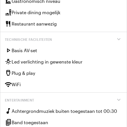
dinner_dining
Gastronomisch niveau
brunch_dining
Private dining mogelijk
restaurant
Restaurant aanwezig
expand_more
TECHNISCHE FACILITEITEN
play_arrow
Basis AV-set
wb_incandescent
Led verlichting in gewenste kleur
settings_input_hdmi
Plug & play
wifi
WiFi
expand_more
ENTERTAINMENT
music_note
Achtergrondmuziek buiten toegestaan tot 00:30
speaker_group
Band toegestaan