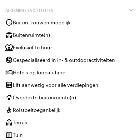
expand_more
ALGEMENE FACILITEITEN
info
Buiten trouwen mogelijk
deck
Buitenruimte(n)
diversity_1
Exclusief te huur
sports_volleyball
Gespecialiseerd in in- & outdooractiviteiten
hotel
Hotels op loopafstand
elevator
Lift aanwezig voor alle verdiepingen
roofing
Overdekte buitenruimte(n)
accessible
Rolstoeltoegankelijk
deck
Terras
outdoor_garden
Tuin