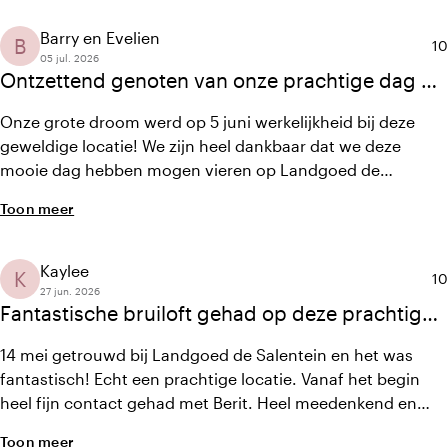
besproken en gewenst, werd tot in de puntjes verzorgd.
Daardoor konden wij de dag echt loslaten en volop
Barry en Evelien
B
Ge
10
genieten met onze gasten. Ook de ruim
05 jul. 2026
Ontzettend genoten van onze prachtige dag op
deze geweldige locatie!
Onze grote droom werd op 5 juni werkelijkheid bij deze
geweldige locatie! We zijn heel dankbaar dat we deze
mooie dag hebben mogen vieren op Landgoed de
Salentein. De fijne sfeer, de goede service en de prachtige
Toon meer
locatie maakten het een sprookje. Shane en het team
hebben ons ontzettend goed geholpen op de dag en bij de
voorbereidingen. Ze dachten overal met ons mee. Een
Kaylee
K
Ge
10
absolute aanrader!
27 jun. 2026
Fantastische bruiloft gehad op deze prachtige
locatie
14 mei getrouwd bij Landgoed de Salentein en het was
fantastisch! Echt een prachtige locatie. Vanaf het begin
heel fijn contact gehad met Berit. Heel meedenkend en
betrokken. Tijdens de dag zelf ook heel flexibel. Het eten is
Toon meer