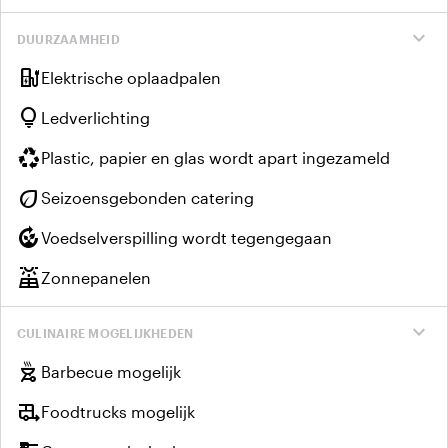
expand_more
DUURZAAMHEID
ev_charger
Elektrische oplaadpalen
lightbulb
Ledverlichting
recycling
Plastic, papier en glas wordt apart ingezameld
eco
Seizoensgebonden catering
compost
Voedselverspilling wordt tegengegaan
solar_power
Zonnepanelen
expand_more
CULINAIRE MOGELIJKHEDEN
outdoor_grill
Barbecue mogelijk
rv_hookup
Foodtrucks mogelijk