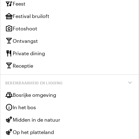
nightlife
Feest
festival
Festival bruiloft
photo_camera
Fotoshoot
local_bar
Ontvangst
restaurant
Private dining
local_bar
Receptie
expand_more
BEREIKBAARHEID EN LIGGING
forest
Bosrijke omgeving
info
In het bos
emoji_nature
Midden in de natuur
emoji_nature
Op het platteland