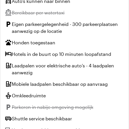
directions_car
Auto's kunnen naar binnen
directions_boat
Niet beschikbaar:
Bereikbaar per watertaxi
local_parking
Eigen parkeergelegenheid - 300 parkeerplaatsen
aanwezig op de locatie
pets
Honden toegestaan
hotel
Hotels in de buurt op 10 minuten loopafstand
ev_station
Laadpalen voor elektrische auto’s - 4 laadpalen
aanwezig
ev_station
Mobiele laadpalen beschikbaar op aanvraag
styler
Omkleedruimte
local_parking
Niet beschikbaar:
Parkeren in nabije omgeving mogelijk
airport_shuttle
Shuttle service beschikbaar