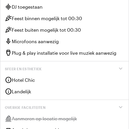
graphic_eq
DJ toegestaan
celebration
Feest binnen mogelijk tot 00:30
celebration
Feest buiten mogelijk tot 00:30
mic
Microfoons aanwezig
settings_input_hdmi
Plug & play installatie voor live muziek aanwezig
expand_more
SFEER EN ESTHETIEK
info
Hotel Chic
info
Landelijk
expand_more
OVERIGE FACILITEITEN
sailing
Niet beschikbaar:
Aanmeren op locatie mogelijk