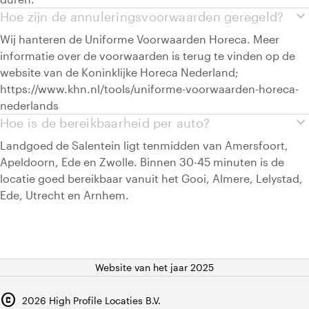
expand_more
Hoe zijn de annuleringsvoorwaarden geregeld?
Wij hanteren de Uniforme Voorwaarden Horeca. Meer
informatie over de voorwaarden is terug te vinden op de
website van de Koninklijke Horeca Nederland;
https://www.khn.nl/tools/uniforme-voorwaarden-horeca-
nederlands
expand_more
Hoe is de bereikbaarheid per auto?
Landgoed de Salentein ligt tenmidden van Amersfoort,
Apeldoorn, Ede en Zwolle. Binnen 30-45 minuten is de
locatie goed bereikbaar vanuit het Gooi, Almere, Lelystad,
Ede, Utrecht en Arnhem.
Website van het jaar 2025
copyright
2026
High Profile Locaties B.V.