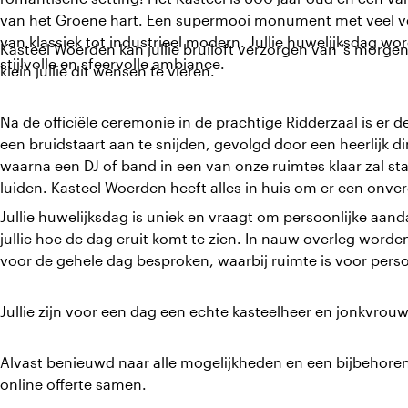
van het Groene hart. Een supermooi monument met veel vers
van klassiek tot industrieel modern. Jullie huwelijksdag wor
Kasteel Woerden kan jullie bruiloft verzorgen van ‘s morgens
stijlvolle en sfeervolle ambiance.
klein jullie dit wensen te vieren.
Na de officiële ceremonie in de prachtige Ridderzaal is er
een bruidstaart aan te snijden, gevolgd door een heerlijk d
waarna een DJ of band in een van onze ruimtes klaar zal st
luiden. Kasteel Woerden heeft alles in huis om er een onve
Jullie huwelijksdag is uniek en vraagt om persoonlijke aan
jullie hoe de dag eruit komt te zien. In nauw overleg word
voor de gehele dag besproken, waarbij ruimte is voor persoo
Jullie zijn voor een dag een echte kasteelheer en jonkvrouw
Alvast benieuwd naar alle mogelijkheden en een bijbehoren
online offerte samen.