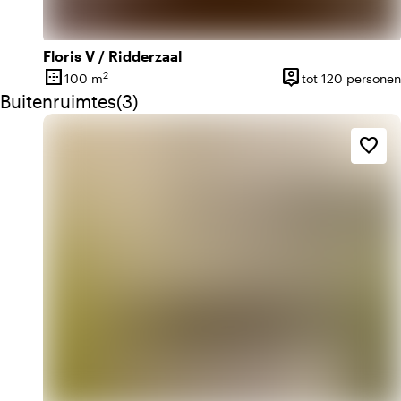
Floris V / Ridderzaal
border_outer
person_pin
2
100 m
tot 120 personen
Oppervlakte
Capaciteit
Aantal buitenruimtes: 3
Buitenruimtes
(
3
)
favorite_border