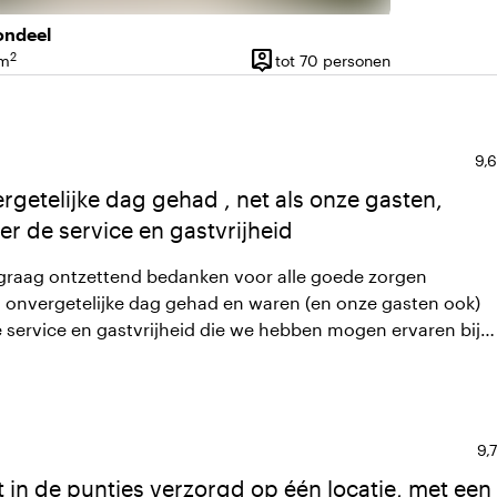
ondeel
person_pin
2
 m
tot 70 personen
vlakte
Capaciteit
Gem
9,6
getelijke dag gehad , net als onze gasten,
r de service en gastvrijheid
lie graag ontzettend bedanken voor alle goede zorgen
 onvergetelijke dag gehad en waren (en onze gasten ook)
 service en gastvrijheid die we hebben mogen ervaren bij
Ge
9,7
t in de puntjes verzorgd op één locatie, met een