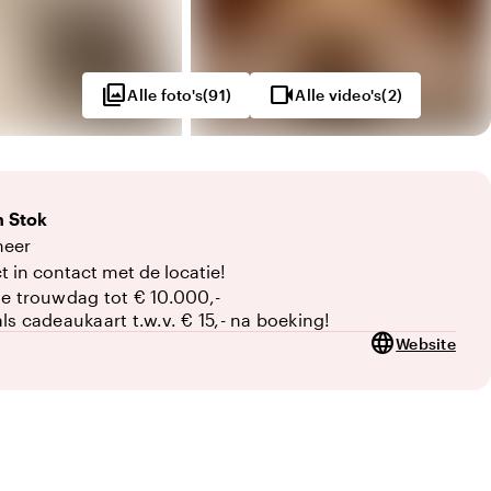
photo_library
videocam
Alle foto's
(
91
)
Alle video's
(
2
)
n
Stok
heer
t in contact met de locatie!
je trouwdag tot € 10.000,-
als cadeaukaart t.w.v. € 15,- na boeking!
language
Website