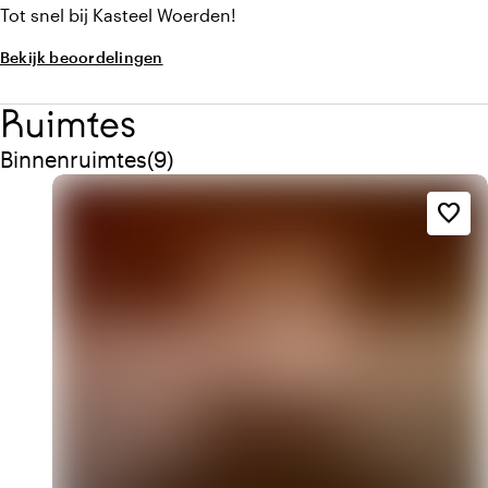
Tot snel bij Kasteel Woerden!
Bekijk beoordelingen
Ruimtes
Aantal binnenruimtes: 9
Binnenruimtes
(
9
)
favorite_border