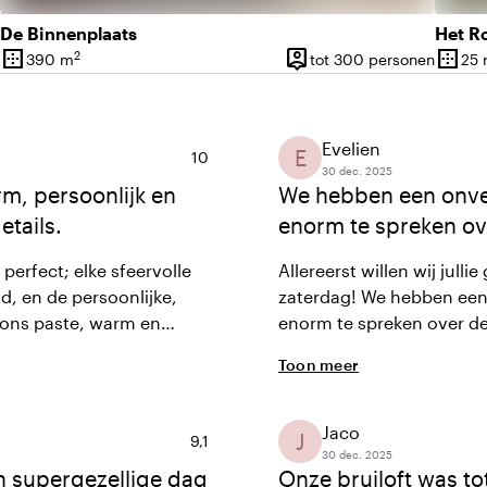
De Binnenplaats
Het R
border_outer
person_pin
border_outer
2
390 m
tot 300 personen
25
Oppervlakte
Capaciteit
Opper
Evelien
E
Gemiddelde beoordeling van 10 uit 10
10
30 dec. 2025
m, persoonlijk en
We hebben een onver
etails.
enorm te spreken ove
perfect; elke sfeervolle
Allereerst willen wij jul
d, en de persoonlijke,
zaterdag! We hebben een
j ons paste, warm en
enorm te spreken over de
ag die tot in de kleinste
jullie! Dank daarvoor!
Toon meer
Jaco
J
Gemiddelde beoordeling van 9,1 uit 10
9,1
30 dec. 2025
n supergezellige dag
Onze bruiloft was to