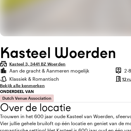
Kasteel Woerden
castle
Kasteel 3, 3441 BZ Woerden
Highlights
location_city
person_pin
Aan de gracht & Aanmeren mogelijk
2-
Locatie en omgeving
Capacit
meeting_room
style
Klassiek & Romantisch
12 r
Sfeer en uitstraling
Bekijk alle kenmerken
ONDERDEEL VAN
Dutch Venue Association
Over de locatie
Trouwen in het 600 jaar oude Kasteel van Woerden, sfeervo
Vier jullie gehele bruiloft op één locatie en geniet van de m
romantische setting! Het Kasteel is 600 jaar oud en één