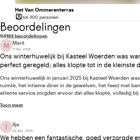
Het Van Ommerenterras
person_pin
tot 300 personen
Capaciteit
Beoordelingen
Gemiddelde beoordeling van 9,6 uit 10
Aantal beoordelingen: 184
9,6
184 beoordelingen
Marit
M
17 feb. 2026
Ons winterhuwelijk bij Kasteel Woerden was war
perfect geregeld; alles klopte tot in de kleinste d
Ons winterhuwelijk in januari 2025 bij Kasteel Woerden was 
ruimte, het intieme diner in de gewelven, het feest met ban
attente service zorgden ervoor dat alles klopte, volledig bi
levendig voelde, en we zorgeloos konden genieten van een d
Toon meer
details helemaal van ons was.
Ilja
I
30 dec. 2025
We hebben een fantastische, goed verzorgde e