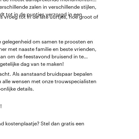
chillende zalen in verschillende stijlen,
dt tot in de puntjes verzorgd in een
 vroeg tot in de late uurtjes, hoe groot of
 de gelegenheid om samen te proosten en
iner met naaste familie en beste vrienden,
aan om de feestavond bruisend in te
rgetelijke dag van te maken!
dacht. Als aanstaand bruidspaar bepalen
en alle wensen met onze trouwspecialisten
nlijke details.
!
d kostenplaatje? Stel dan gratis een