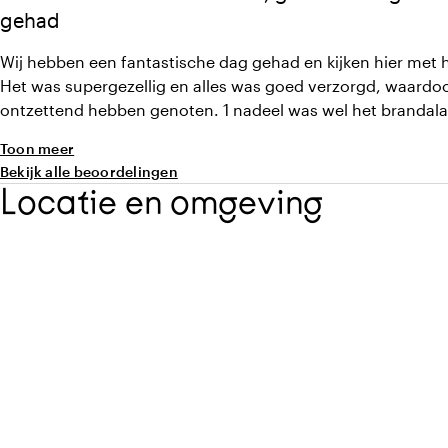
gehad
Wij hebben een fantastische dag gehad en kijken hier met he
Het was supergezellig en alles was goed verzorgd, waardoo
ontzettend hebben genoten. 1 nadeel was wel het brandalarm wat 3 maal is
afgegaan, zonder verdere opheldering (althans bij ons)
Toon meer
Bekijk alle beoordelingen
Locatie en omgeving