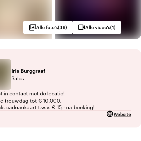
photo_library
videocam
Alle foto's
(
38
)
Alle video's
(
1
)
Iris
Burggraaf
Sales
t in contact met de locatie!
je trouwdag tot € 10.000,-
als cadeaukaart t.w.v. € 15,- na boeking!
language
Website