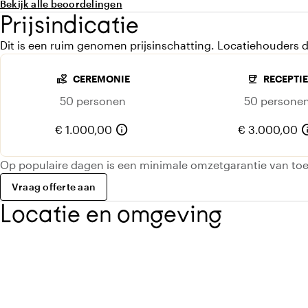
Bekijk alle beoordelingen
Prijsindicatie
Dit is een ruim genomen prijsinschatting. Locatiehouders d
volunteer_activism
coffee
CEREMONIE
RECEPTIE
50 personen
50 persone
info
in
€ 1.000,00
€ 3.000,00
Op populaire dagen is een minimale omzetgarantie van to
Vraag offerte aan
Locatie en omgeving