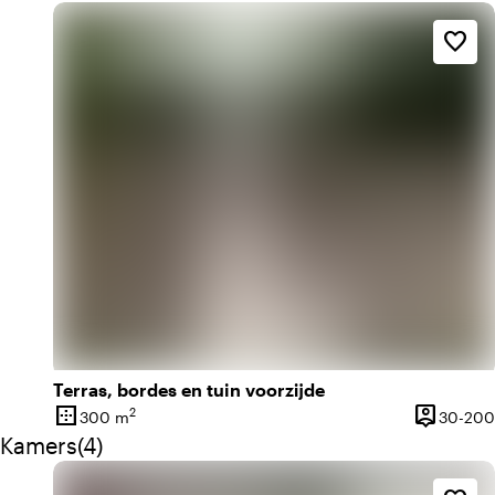
favorite_border
Terras, bordes en tuin voorzijde
border_outer
person_pin
2
300 m
30-200
Oppervlakte
Capacitei
Aantal kamers: 4
Kamers
(
4
)