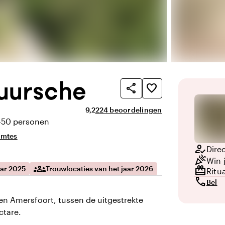
uursche
share
favorite_border
Gemiddelde beoordeling van 9,2 uit 10
Aantal beoordelingen: 224
9,2
224 beoordelingen
450 personen
eit
imtes
how_to_reg
Direc
celebration
Win 
groups
redeem
aar 2025
Trouwlocaties van het jaar 2026
Ritu
call
Bel
en Amersfoort, tussen de uitgestrekte
ctare.