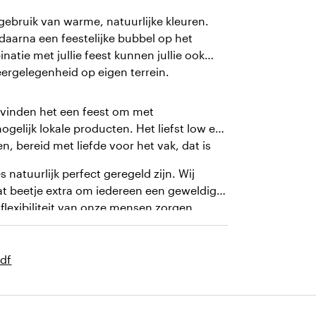
r gebruik van warme, natuurlijke kleuren.
daarna een feestelijke bubbel op het
natie met jullie feest kunnen jullie ook
ergelegenheid op eigen terrein.
 vinden het een feest om met
elijk lokale producten. Het liefst low en
n, bereid met liefde voor het vak, dat is
 natuurlijk perfect geregeld zijn. Wij
at beetje extra om iedereen een geweldige
flexibiliteit van onze mensen zorgen
en jullie gasten voor 100% kunnen genieten
df