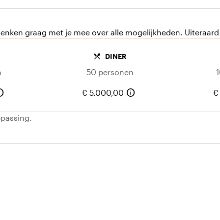
verblijft
enken graag met je mee over alle mogelijkheden. Uiteraard 
local_dining
DINER
n
50 personen
fo
info
€ 5.000,00
€
epassing.