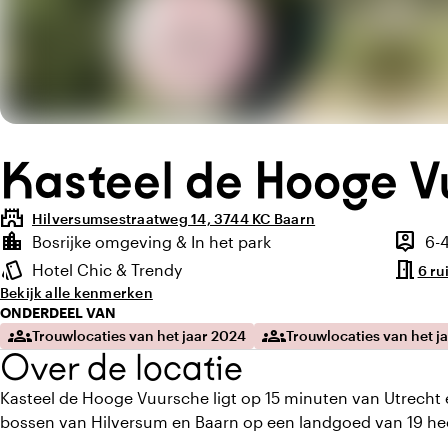
Kasteel de Hooge V
castle
Hilversumsestraatweg 14, 3744 KC Baarn
Highlights
location_city
person_pin
Bosrijke omgeving & In het park
6-
Locatie en omgeving
Capacit
meeting_room
style
Hotel Chic & Trendy
6 ru
Sfeer en uitstraling
Bekijk alle kenmerken
ONDERDEEL VAN
groups
groups
Trouwlocaties van het jaar 2024
Trouwlocaties van het j
Over de locatie
Kasteel de Hooge Vuursche ligt op 15 minuten van Utrecht 
bossen van Hilversum en Baarn op een landgoed van 19 he