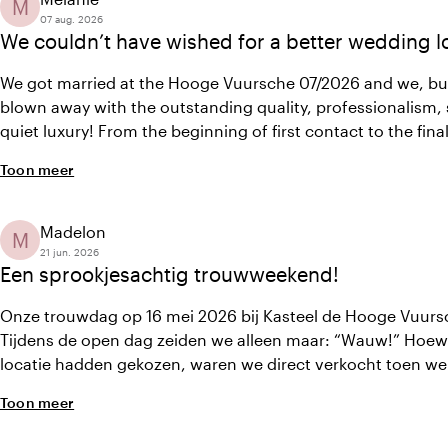
M
07 aug. 2026
We couldn’t have wished for a better wedding l
We got married at the Hooge Vuursche 07/2026 and we, but 
blown away with the outstanding quality, professionalism, 
quiet luxury! From the beginning of first contact to the fina
Iris and her team were approachable and fulfilled wishes 
Toon meer
had. The collaboration and communication with the other
Madelon
M
21 jun. 2026
Een sprookjesachtig trouwweekend!
Onze trouwdag op 16 mei 2026 bij Kasteel de Hooge Vuurs
Tijdens de open dag zeiden we alleen maar: “Wauw!” Hoew
locatie hadden gekozen, waren we direct verkocht toen w
Prachtige locatie, fantastisch personeel en heerlijke bedden.
Toon meer
zelfs beide een traantje omdat het zo mooi was. Onze gas
mooiste trouwlocatie ooit!