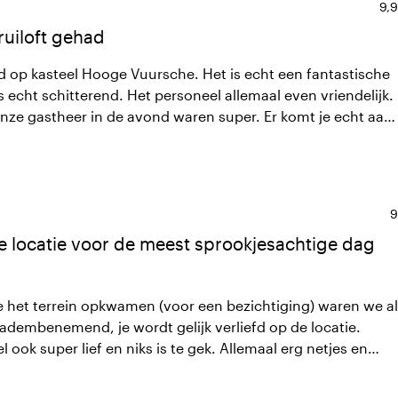
Gem
9,9
ruiloft gehad
wd op kasteel Hooge Vuursche. Het is echt een fantastische
s echt schitterend. Het personeel allemaal even vriendelijk.
ze gastheer in de avond waren super. Er komt je echt aan
met je mee. Een geoliede machine. We hebben een
G
9
e locatie voor de meest sprookjesachtige dag
het terrein opkwamen (voor een bezichtiging) waren we al
 adembenemend, je wordt gelijk verliefd op de locatie.
 ook super lief en niks is te gek. Allemaal erg netjes en
en ervoor gekozen om binnen te trouwen, want ook binnen
or de aankleding heb je echt het gevoel dat je in een kasteel