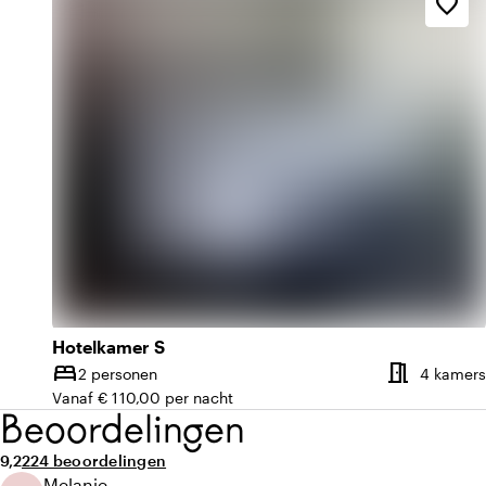
favorite_border
Hotelkamer S
meeting_room
bed
2 personen
4 kamers
Capaciteit
Vanaf € 110,00 per nacht
Beoordelingen
Gemiddelde beoordeling van 9,2 uit 10
Aantal beoordelingen: 224
9,2
224 beoordelingen
Melanie