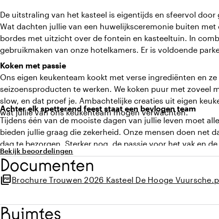
De uitstraling van het kasteel is eigentijds en sfeervol doo
Wat dachten jullie van een huwelijksceremonie buiten met 
bordes met uitzicht over de fontein en kasteeltuin. In combi
gebruikmaken van onze hotelkamers. Er is voldoende parke
Koken met passie
Ons eigen keukenteam kookt met verse ingrediënten en ze
seizoensproducten te werken. We koken puur met zoveel mog
slow, en dat proef je. Ambachtelijke creaties uit eigen keuke
Achter elk spetterend feest staat een bevlogen team
wat jullie van ons keukenteam mogen verwachten.
Tijdens één van de mooiste dagen van jullie leven moet alles
bieden jullie graag die zekerheid. Onze mensen doen net d
dag te bezorgen. Sterker nog, de passie voor het vak en de 
Bekijk beoordelingen
ervoor dat jullie bruiloft onvergetelijk wordt, zodat jullie 
Documenten
van het feest. Dat is het verschil dat wij maken.
picture_as_pdf
Brochure Trouwen 2026 Kasteel De Hooge Vuursche.p
Ruimtes