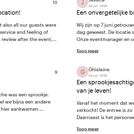
J
Gemiddelde beoordeling van 10 uit 10
10
30 jun. 2026
ocation!
Een onvergetelijke b
also all our guests were
Wij zijn op 7 juni getrou
service and feeling of
dag geweest. De locatie i
l review after the event,
Onze eventmanager en on
we didn’t even know we
niets tekort. Ze denken 
Toon meer
 vendors was impeccable
fantastische dag gehad.
Ghislaine
G
Gemiddelde beoordeling van 9 uit 10
9
04 jun. 2026
Een sprookjesachtig
van je leven!
che was een sprookje.
el we bijna een andere
Vanaf het moment dat we 
e hier aankwamen.
verkocht! De entree is zo
 Bij vertrek lieten we
Daarnaast is het personeel
ten vonden het ook de
professioneel. Wij hebb
Toon meer
is een prachtige zaal! Do