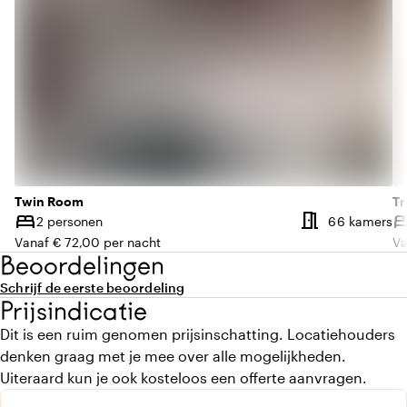
Twin Room
Tr
meeting_room
bed
be
Aa
2 personen
66 kamers
Capaciteit
Ca
Vanaf € 72,00 per nacht
Va
Beoordelingen
Schrijf de eerste beoordeling
Prijsindicatie
Dit is een ruim genomen prijsinschatting. Locatiehouders
denken graag met je mee over alle mogelijkheden.
Uiteraard kun je ook kosteloos een offerte aanvragen.