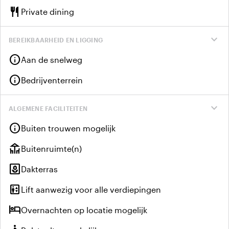
restaurant
Private dining
expand_more
BEREIKBAARHEID EN LIGGING
info
Aan de snelweg
info
Bedrijventerrein
expand_more
ALGEMENE FACILITEITEN
info
Buiten trouwen mogelijk
deck
Buitenruimte(n)
yard
Dakterras
elevator
Lift aanwezig voor alle verdiepingen
hotel
Overnachten op locatie mogelijk