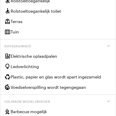
accessible
Rolstoeltoegankelijk
accessible
Rolstoeltoegankelijk toilet
deck
Terras
outdoor_garden
Tuin
expand_more
DUURZAAMHEID
ev_charger
Elektrische oplaadpalen
lightbulb
Ledverlichting
recycling
Plastic, papier en glas wordt apart ingezameld
compost
Voedselverspilling wordt tegengegaan
expand_more
CULINAIRE MOGELIJKHEDEN
outdoor_grill
Barbecue mogelijk