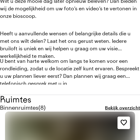
Wilt u deze mooie dag later opnieuw beleven? Dan bieden
wij de mogelijkheid om uw foto’s en video’s te vertonen in
onze bioscoop.
Heeft u aanvullende wensen of belangrijke details die u
met ons wilt delen? Laat het ons gerust weten. Iedere
bruiloft is uniek en wij helpen u graag om uw visie
werkelijkheid te maken.
U bent van harte welkom om langs te komen voor een
rondleiding, zodat u de locatie zelf kunt ervaren. Bespreekt
u uw plannen liever eerst? Dan plannen wij graag een
telefonisch gesprek met u in.
Ruimtes
Aantal binnenruimtes: 8
Binnenruimtes
(
8
)
Bekijk overzicht
favorite_border