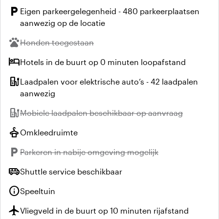
local_parking
Eigen parkeergelegenheid - 480 parkeerplaatsen
aanwezig op de locatie
pets
Niet beschikbaar:
Honden toegestaan
hotel
Hotels in de buurt op 0 minuten loopafstand
ev_station
Laadpalen voor elektrische auto’s - 42 laadpalen
aanwezig
ev_station
Niet beschikbaar:
Mobiele laadpalen beschikbaar op aanvraag
styler
Omkleedruimte
local_parking
Niet beschikbaar:
Parkeren in nabije omgeving mogelijk
airport_shuttle
Shuttle service beschikbaar
info
Speeltuin
flight
Vliegveld in de buurt op 10 minuten rijafstand