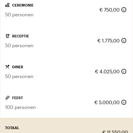
volunteer_activism
CEREMONIE
info
€ 750,00
50 personen
coffee
RECEPTIE
info
€ 1.775,00
50 personen
local_dining
DINER
info
€ 4.025,00
50 personen
celebration
FEEST
info
€ 5.000,00
100 personen
TOTAAL
€ 11.550,00