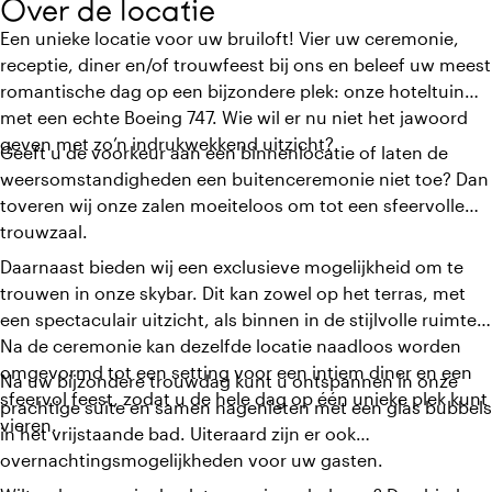
Over de locatie
Een unieke locatie voor uw bruiloft! Vier uw ceremonie,
receptie, diner en/of trouwfeest bij ons en beleef uw meest
romantische dag op een bijzondere plek: onze hoteltuin
met een echte Boeing 747. Wie wil er nu niet het jawoord
geven met zo’n indrukwekkend uitzicht?
Geeft u de voorkeur aan een binnenlocatie of laten de
weersomstandigheden een buitenceremonie niet toe? Dan
toveren wij onze zalen moeiteloos om tot een sfeervolle
trouwzaal.
Daarnaast bieden wij een exclusieve mogelijkheid om te
trouwen in onze skybar. Dit kan zowel op het terras, met
een spectaculair uitzicht, als binnen in de stijlvolle ruimte.
Na de ceremonie kan dezelfde locatie naadloos worden
omgevormd tot een setting voor een intiem diner en een
Na uw bijzondere trouwdag kunt u ontspannen in onze
sfeervol feest, zodat u de hele dag op één unieke plek kunt
prachtige suite en samen nagenieten met een glas bubbels
vieren.
in het vrijstaande bad. Uiteraard zijn er ook
overnachtingsmogelijkheden voor uw gasten.