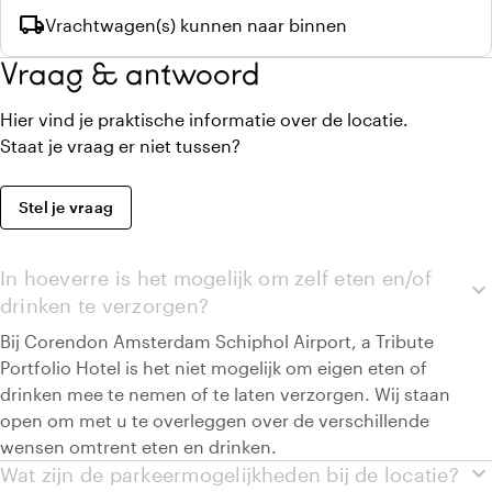
local_shipping
Vrachtwagen(s) kunnen naar binnen
Vraag & antwoord
Hier vind je praktische informatie over de locatie.
Staat je vraag er niet tussen?
Stel je vraag
In hoeverre is het mogelijk om zelf eten en/of
expand_more
drinken te verzorgen?
Bij Corendon Amsterdam Schiphol Airport, a Tribute
Portfolio Hotel is het niet mogelijk om eigen eten of
drinken mee te nemen of te laten verzorgen. Wij staan
open om met u te overleggen over de verschillende
wensen omtrent eten en drinken.
expand_more
Wat zijn de parkeermogelijkheden bij de locatie?