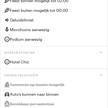
celebration
Feest binnen mogelijk tot 02:00
celebration
Feest buiten mogelijk tot 00:00
volume_down
Geluidslimiet
mic
Microfoons aanwezig
info
Podium aanwezig
expand_more
SFEER EN ESTHETIEK
info
Hotel Chic
expand_more
OVERIGE FACILITEITEN
sailing
Niet beschikbaar:
Aanmeren op locatie mogelijk
directions_car
Auto's kunnen naar binnen
directions_boat
Niet beschikbaar:
Bereikbaar per watertaxi