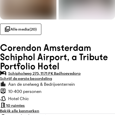
photo_library
Alle media
(
20
)
Corendon Amsterdam
Schiphol Airport, a Tribute
Portfolio Hotel
hotel
Schipholweg 275, 1171 PK Badhoevedorp
Schrijf de eerste beoordeling
Highlights
location_city
Aan de snelweg & Bedrijventerrein
Locatie en omgeving
person_pin
10-400 personen
Capaciteit
style
Hotel Chic
Sfeer en uitstraling
meeting_room
10 ruimtes
Bekijk alle kenmerken