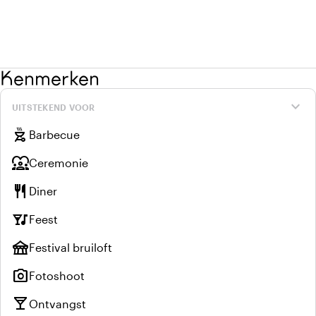
Kenmerken
expand_more
UITSTEKEND VOOR
outdoor_grill
Barbecue
diversity_1
Ceremonie
restaurant
Diner
nightlife
Feest
festival
Festival bruiloft
photo_camera
Fotoshoot
local_bar
Ontvangst