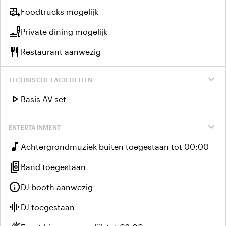
rv_hookup
Foodtrucks mogelijk
brunch_dining
Private dining mogelijk
restaurant
Restaurant aanwezig
expand_more
TECHNISCHE FACILITEITEN
play_arrow
Basis AV-set
expand_more
ENTERTAINMENT
music_note
Achtergrondmuziek buiten toegestaan tot 00:00
speaker_group
Band toegestaan
info
DJ booth aanwezig
graphic_eq
DJ toegestaan