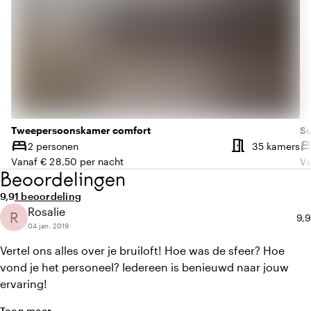
Tweepersoonskamer comfort
Su
meeting_room
bed
be
Aa
2 personen
35 kamers
Capaciteit
Ca
Vanaf € 28,50 per nacht
Va
Beoordelingen
Gemiddelde beoordeling van 9,9 uit 10
Aantal beoordelingen: 1
9,9
1 beoordeling
Rosalie
R
Gem
9,9
04 jan. 2019
Vertel ons alles over je bruiloft! Hoe was de sfeer? Hoe
vond je het personeel? Iedereen is benieuwd naar jouw
ervaring!
Toon meer