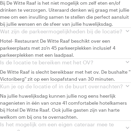
Bij De Witte Raaf is het niet mogelijk om zelf eten en/of
drinken te verzorgen. Uiteraard denken wij graag met jullie
mee om een invulling samen te stellen die perfect aansluit
bij jullie wensen en de sfeer van jullie huwelijksdag.
expand_more
Wat zijn de parkeermogelijkheden bij de locatie?
Hotel- Restaurant De Witte Raaf beschikt over een
parkeerplaats met zo'n 45 parkeerplekken inclusief 4
parkeerplekken met een laadpaal.
expand_more
Is de locatie te bereiken met het OV?
De Witte Raaf is slecht bereikbaar met het ov. De bushalte ''
Victoriberg'' zit op een loopafstand van 30 minuten.
expand_more
Kun je op de locatie of in de buurt overnachten?
Na jullie huwelijksdag kunnen jullie nog eens heerlijk
nagenieten in één van onze 41 comfortabele hotelkamers
bij Hotel De Witte Raaf. Ook jullie gasten zijn van harte
welkom om bij ons te overnachten.
Is het mogelijk om een eigen cateraar mee te
expand_more