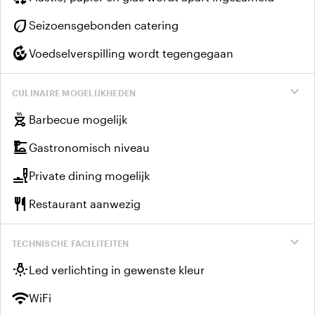
eco
Seizoensgebonden catering
compost
Voedselverspilling wordt tegengegaan
expand_more
CULINAIRE MOGELIJKHEDEN
outdoor_grill
Barbecue mogelijk
dinner_dining
Gastronomisch niveau
brunch_dining
Private dining mogelijk
restaurant
Restaurant aanwezig
expand_more
TECHNISCHE FACILITEITEN
wb_incandescent
Led verlichting in gewenste kleur
wifi
WiFi