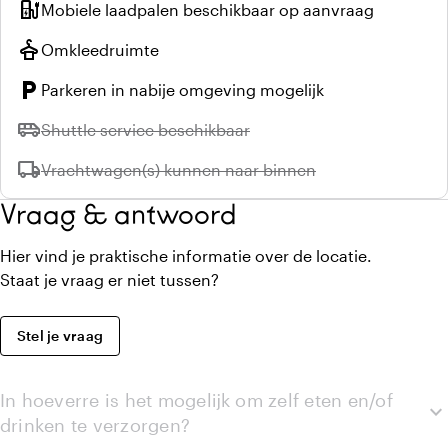
ev_station
Mobiele laadpalen beschikbaar op aanvraag
styler
Omkleedruimte
local_parking
Parkeren in nabije omgeving mogelijk
airport_shuttle
Niet beschikbaar:
Shuttle service beschikbaar
local_shipping
Niet beschikbaar:
Vrachtwagen(s) kunnen naar binnen
Vraag & antwoord
Hier vind je praktische informatie over de locatie.
Staat je vraag er niet tussen?
Stel je vraag
In hoeverre is het mogelijk om zelf eten en/of
expand_more
drinken te verzorgen?