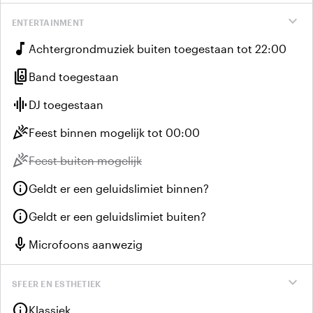
expand_more
ENTERTAINMENT
music_note
Achtergrondmuziek buiten toegestaan tot 22:00
speaker_group
Band toegestaan
graphic_eq
DJ toegestaan
celebration
Feest binnen mogelijk tot 00:00
celebration
Niet beschikbaar:
Feest buiten mogelijk
info
Geldt er een geluidslimiet binnen?
info
Geldt er een geluidslimiet buiten?
mic
Microfoons aanwezig
expand_more
SFEER EN ESTHETIEK
info
Klassiek