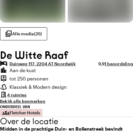
photo_library
Alle media
(
25
)
De Witte Raaf
hotel
Gemiddelde beoor
Aantal beoord
Duinweg 117, 2204 AT Noordwijk
9,9
1 beoordeling
Highlights
location_city
Aan de kust
Locatie en omgeving
person_pin
tot 250 personen
Capaciteit
style
Klassiek & Modern design
Sfeer en uitstraling
meeting_room
4 ruimtes
Bekijk alle kenmerken
ONDERDEEL VAN
groups
Fletcher Hotels
Over de locatie
Midden in de prachtige Duin- en Bollenstreek bevindt