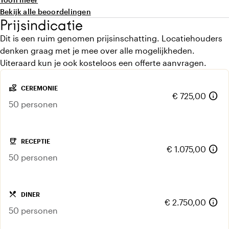
Bekijk alle beoordelingen
Prijsindicatie
Dit is een ruim genomen prijsinschatting. Locatiehouders
denken graag met je mee over alle mogelijkheden.
Uiteraard kun je ook kosteloos een offerte aanvragen.
volunteer_activism
CEREMONIE
info
€ 725,00
50 personen
coffee
RECEPTIE
info
€ 1.075,00
50 personen
local_dining
DINER
info
€ 2.750,00
50 personen