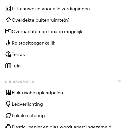
elevator
Lift aanwezig voor alle verdiepingen
roofing
Overdekte buitenruimte(n)
hotel
Overnachten op locatie mogelijk
accessible
Rolstoeltoegankelijk
deck
Terras
outdoor_garden
Tuin
expand_more
DUURZAAMHEID
ev_charger
Elektrische oplaadpalen
lightbulb
Ledverlichting
eco
Lokale catering
recycling
Plastic, papier en glas wordt apart ingezameld