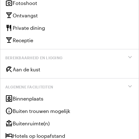
photo_camera
Fotoshoot
local_bar
Ontvangst
restaurant
Private dining
local_bar
Receptie
expand_more
BEREIKBAARHEID EN LIGGING
beach_access
Aan de kust
expand_more
ALGEMENE FACILITEITEN
yard
Binnenplaats
info
Buiten trouwen mogelijk
deck
Buitenruimte(n)
hotel
Hotels op loopafstand