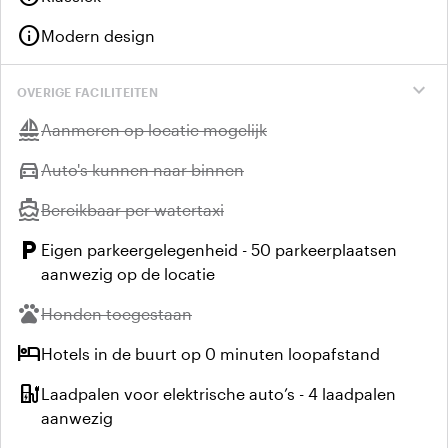
info
Modern design
expand_more
OVERIGE FACILITEITEN
sailing
Niet beschikbaar:
Aanmeren op locatie mogelijk
directions_car
Niet beschikbaar:
Auto's kunnen naar binnen
directions_boat
Niet beschikbaar:
Bereikbaar per watertaxi
local_parking
Eigen parkeergelegenheid - 50 parkeerplaatsen
aanwezig op de locatie
pets
Niet beschikbaar:
Honden toegestaan
hotel
Hotels in de buurt op 0 minuten loopafstand
ev_station
Laadpalen voor elektrische auto’s - 4 laadpalen
aanwezig