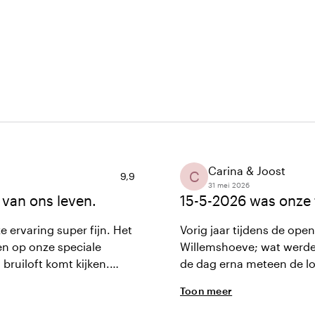
Carina & Joost
C
Gemiddelde beoordeling van 9,9 uit 10
9,9
31 mei 2026
van ons leven.
15-5-2026 was onze f
 ervaring super fijn. Het
Vorig jaar tijdens de ope
n op onze speciale
Willemshoeve; wat werden
 bruiloft komt kijken.
de dag erna meteen de lo
 ervoor stonden en of ze
gehad voor onze wensen 
Toon meer
riendelijk. Echt toppers!
meegedacht. Op de dag z
alles vlekkerloos