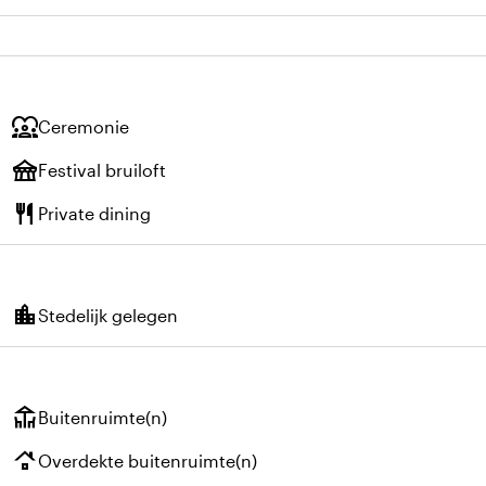
diversity_1
Ceremonie
festival
Festival bruiloft
restaurant
Private dining
location_city
Stedelijk gelegen
deck
Buitenruimte(n)
roofing
Overdekte buitenruimte(n)