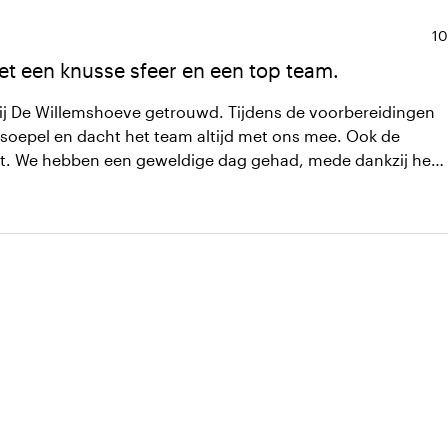
Ge
10
et een knusse sfeer en een top team.
 bij De Willemshoeve getrouwd. Tijdens de voorbereidingen
soepel en dacht het team altijd met ons mee. Ook de
ct. We hebben een geweldige dag gehad, mede dankzij het
. Van meerdere gasten hebben we complimenten ontvangen
e en het lekkere eten.