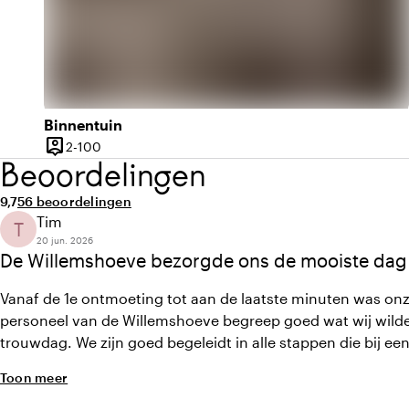
Binnentuin
person_pin
2 tot 100 personen
2-100
Capaciteit
Beoordelingen
Gemiddelde beoordeling van 9,7 uit 10
Aantal beoordelingen: 56
9,7
56 beoordelingen
Tim
T
20 jun. 2026
De Willemshoeve bezorgde ons de mooiste dag 
Vanaf de 1e ontmoeting tot aan de laatste minuten was onze
personeel van de Willemshoeve begreep goed wat wij wilde
trouwdag. We zijn goed begeleidt in alle stappen die bij een
Regelmatig checkten ze even in bij ons om te kijken hoe we
Toon meer
nog wat konden betekenen. Het personeel is deskundig en v