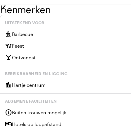
Kenmerken
UITSTEKEND VOOR
outdoor_grill
Barbecue
nightlife
Feest
local_bar
Ontvangst
BEREIKBAARHEID EN LIGGING
location_city
Hartje centrum
ALGEMENE FACILITEITEN
info
Buiten trouwen mogelijk
hotel
Hotels op loopafstand