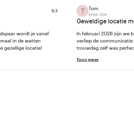
Tom
T
Gemiddelde beoordeling van 9,3 uit 10
9,3
26 feb. 2026
Geweldige locatie m
idspaar wordt je vanaf
In februari 2026 zijn we
emaal in de watten
verliep de communicatie 
e gezellige locatie!
trouwdag zelf was perfe
top team van de locatie
Toon meer
over de hele goede servic