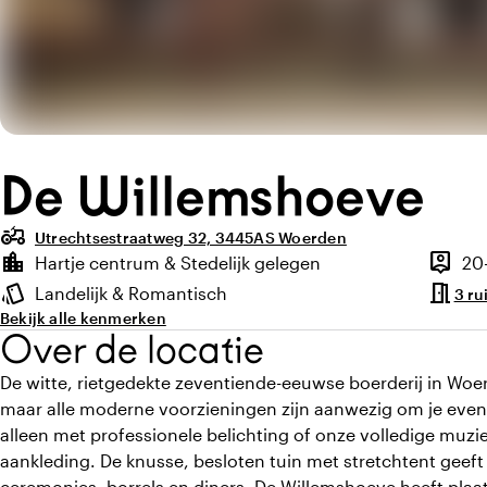
De Willemshoeve
agriculture
Utrechtsestraatweg 32, 3445AS Woerden
Highlights
location_city
person_pin
Hartje centrum & Stedelijk gelegen
20
Locatie en omgeving
Capacit
meeting_room
style
Landelijk & Romantisch
3 ru
Sfeer en uitstraling
Bekijk alle kenmerken
Over de locatie
De witte, rietgedekte zeventiende-eeuwse boerderij in Woer
maar alle moderne voorzieningen zijn aanwezig om je even
alleen met professionele belichting of onze volledige mu
aankleding. De knusse, besloten tuin met stretchtent geef
ceremonies, borrels en diners. De Willemshoeve heeft plaa