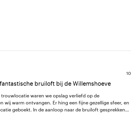
Ge
10
antastische bruiloft bij de Willemshoeve
n trouwlocatie waren we opslag verliefd op de
 wij warm ontvangen. Er hing een fijne gezellige sfeer, en
catie geboekt. In de aanloop naar de bruiloft gesprekken
en waar nodig aanpassingen verricht; er werd heel goed
elf hoefde we ons nergens zorgen over te maken en liep