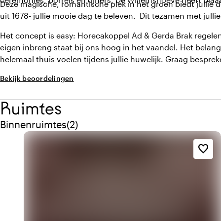
Deze magische, romantische plek in het groen biedt jullie 
uit 1678- jullie mooie dag te beleven. Dit tezamen met jullie
Het concept is easy: Horecakoppel Ad & Gerda Brak regelen jul
eigen inbreng staat bij ons hoog in het vaandel. Het belangri
helemaal thuis voelen tijdens jullie huwelijk. Graag bespre
Bekijk beoordelingen
Ruimtes
Aantal binnenruimtes: 2
Binnenruimtes
(
2
)
favorite_border