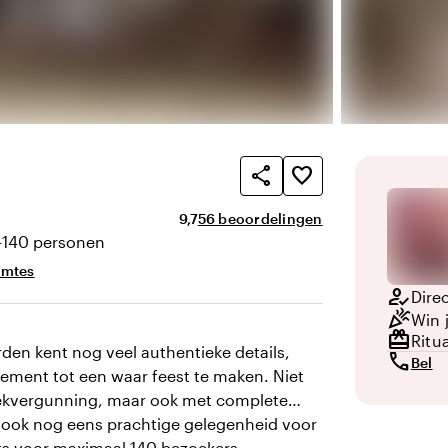
share
favorite_border
Gemiddelde beoordeling van 9,7 uit 10
Aantal beoordelingen: 56
9,7
56 beoordelingen
-140 personen
eit
imtes
how_to_reg
Direc
celebration
Win 
redeem
Ritu
den kent nog veel authentieke details,
call
Bel
ement tot een waar feest te maken. Niet
ziekvergunning, maar ook met complete
t ook nog eens prachtige gelegenheid voor
ts voor maximaal 140 bezoekers.