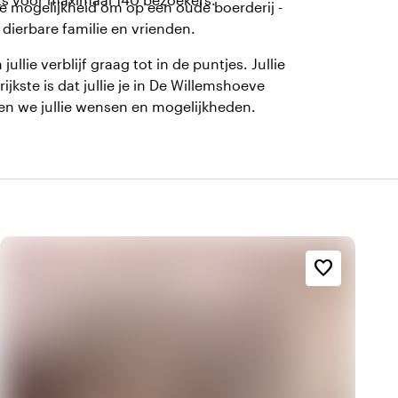
de mogelijkheid om op een oude boerderij -
 dierbare familie en vrienden.
lie verblijf graag tot in de puntjes. Jullie
jkste is dat jullie je in De Willemshoeve
ken we jullie wensen en mogelijkheden.
favorite_border