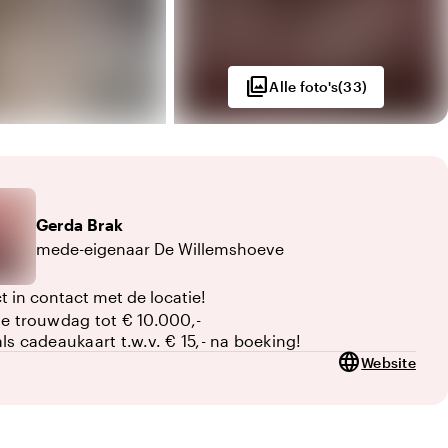
photo_library
Alle foto's
(
33
)
Gerda
Brak
mede-eigenaar De Willemshoeve
t in contact met de locatie!
je trouwdag tot € 10.000,-
als cadeaukaart t.w.v. € 15,- na boeking!
language
Website