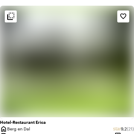
flip_to_back
flip_to_back
Sfeer en esthetiek
favorite_border
weekend
Klassiek
favorite
Romantisch
Hotel-Restaurant Erica
home
Gemidd
Aan
star
Berg en Dal
9,2
(21)
Plaats