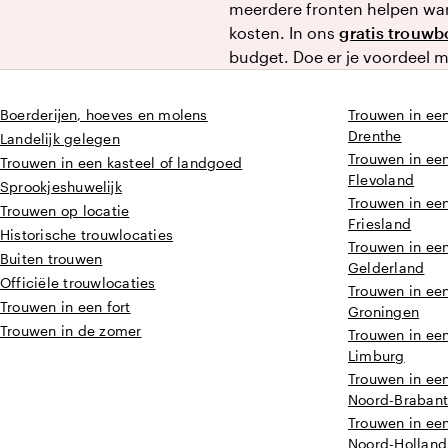
meerdere fronten helpen wann
kosten. In ons
gratis trouw
budget. Doe er je voordeel 
Boerderijen, hoeves en molens
Trouwen in een
Drenthe
Landelijk gelegen
Trouwen in een
Trouwen in een kasteel of landgoed
Flevoland
Sprookjeshuwelijk
Trouwen in een
Trouwen op locatie
Friesland
Historische trouwlocaties
Trouwen in een
Buiten trouwen
Gelderland
Officiële trouwlocaties
Trouwen in een
Trouwen in een fort
Groningen
Trouwen in de zomer
Trouwen in een
Limburg
Trouwen in een
Noord-Braban
Trouwen in een
Noord-Holland