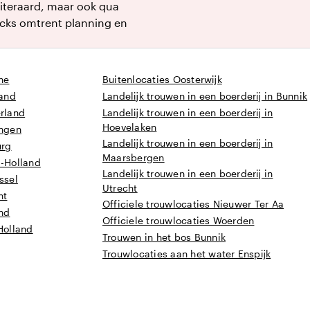
uiteraard, maar ook qua
ricks omtrent planning en
he
Buitenlocaties Oosterwijk
land
Landelijk trouwen in een boerderij in Bunnik
erland
Landelijk trouwen in een boerderij in
Hoevelaken
ingen
Landelijk trouwen in een boerderij in
urg
Maarsbergen
d-Holland
Landelijk trouwen in een boerderij in
ssel
Utrecht
ht
Officiele trouwlocaties Nieuwer Ter Aa
and
Officiele trouwlocaties Woerden
Holland
Trouwen in het bos Bunnik
Trouwlocaties aan het water Enspijk