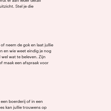
rdt er aan ieder detail
zicht. Stel je die
of neem de gok en laat jullie
en en wie weet eindig je nog
d wel wat te beleven. Zijn
 of maak een afspraak voor
 een boerderij of in een
ies kan jullie trouwens op