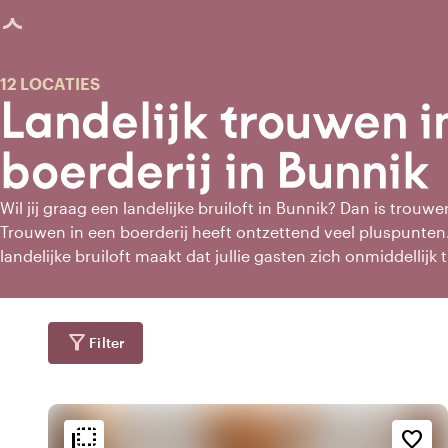
agina geladen
12 LOCATIES
Landelijk trouwen i
boerderij in Bunnik
Wil jij graag een landelijke bruiloft in Bunnik? Dan is trouwe
Trouwen in een boerderij heeft ontzettend veel pluspunten
landelijke bruiloft maakt dat jullie gasten zich onmiddellijk 
kleurenpalet aan bij de natuurrijke omgeving, draag wilde 
details om het landelijke thema van je bruiloft te benadrukke
overzicht van alle bijzondere boerderijen in Bunnik waar jij
filter_alt
Filter
flip_to_back
flip_to_back
ging
Bereikbaarheid en liggin
Sfeer en esthetiek
favorite_border