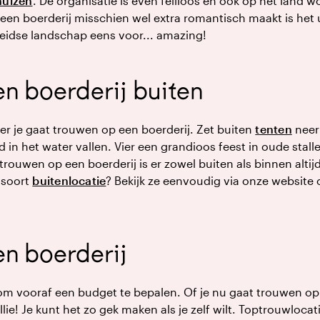
huizen
. De organisatie is even feilloos en ook op het land wo
en boerderij misschien wel extra romantisch maakt is het uit
idse landschap eens voor... amazing!
n boerderij buiten
er je gaat trouwen op een boerderij. Zet buiten
tenten
neer 
 in het water vallen. Vier een grandioos feest in oude stall
 trouwen op een boerderij is er zowel buiten als binnen altij
r soort
buitenlocatie
? Bekijk ze eenvoudig via onze website
n boerderij
m om vooraf een budget te bepalen. Of je nu gaat trouwen op
llie! Je kunt het zo gek maken als je zelf wilt. Toptrouwlocat