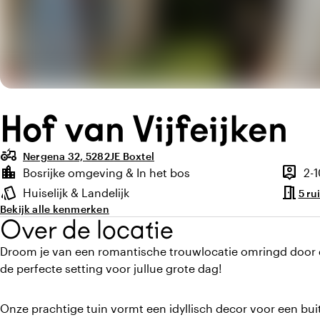
Hof van Vijfeijken
agriculture
Nergena 32, 5282JE Boxtel
Highlights
location_city
person_pin
Bosrijke omgeving & In het bos
2-
Locatie en omgeving
Capacit
meeting_room
style
Huiselijk & Landelijk
5 ru
Sfeer en uitstraling
Bekijk alle kenmerken
Over de locatie
Droom je van een romantische trouwlocatie omringd door de
de perfecte setting voor jullue grote dag!
Onze prachtige tuin vormt een idyllisch decor voor een b