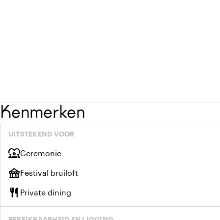
Kenmerken
UITSTEKEND VOOR
diversity_1
Ceremonie
festival
Festival bruiloft
restaurant
Private dining
BEREIKBAARHEID EN LIGGING