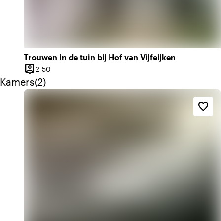
Trouwen in de tuin bij Hof van Vijfeijken
person_pin
2 tot 50 personen
2-50
Capaciteit
Aantal kamers: 2
Kamers
(
2
)
favorite_border