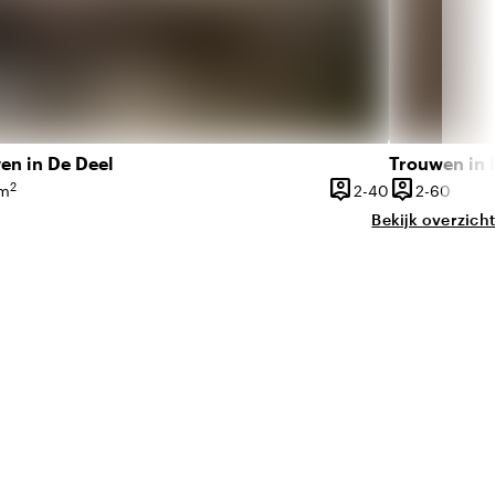
en in De Deel
Trouwen in 
person_pin
person_pin
2
0 personen
2 tot 40 pers
2 tot
 m
2-40
2-60
vlakte
Capaciteit
Capaciteit
Bekijk overzicht