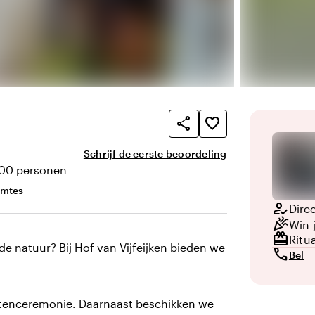
share
favorite_border
Schrijf de eerste beoordeling
100 personen
eit
imtes
how_to_reg
Direc
celebration
Win 
redeem
Ritu
 natuur? Bij Hof van Vijfeijken bieden we
call
Bel
uitenceremonie. Daarnaast beschikken we