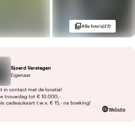
photo_library
Alle foto's
(
27
)
Sjoerd
Verstegen
Eigenaar
t in contact met de locatie!
je trouwdag tot € 10.000,-
als cadeaukaart t.w.v. € 15,- na boeking!
language
Website