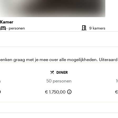
Kamer
meeting_room
bed
Aantal kamers
Aantal
- personen
9 kamers
Capaciteit
enken graag met je mee over alle mogelijkheden. Uiteraard 
local_dining
DINER
n
50 personen
o
info
€ 1.750,00
€