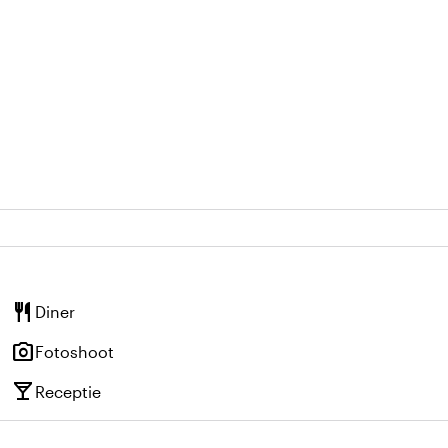
restaurant
Diner
photo_camera
Fotoshoot
local_bar
Receptie