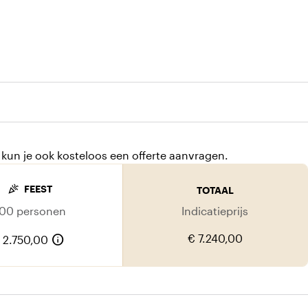
 kamers
kun je ook kosteloos een offerte aanvragen.
celebration
FEEST
TOTAAL
100 personen
Indicatieprijs
info
€ 7.240,00
 2.750,00