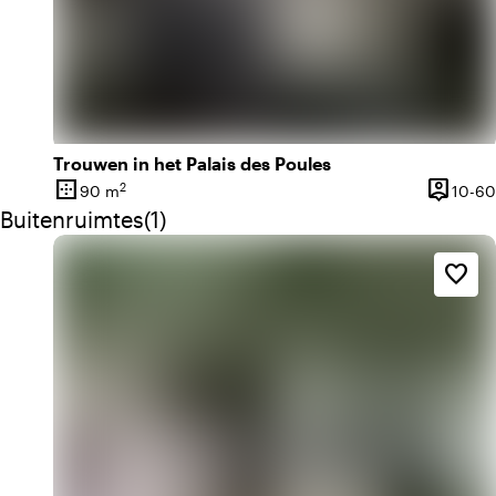
Trouwen in het Palais des Poules
border_outer
person_pin
2
90 m
10-60
Oppervlakte
Capacite
Aantal buitenruimtes: 1
Buitenruimtes
(
1
)
favorite_border