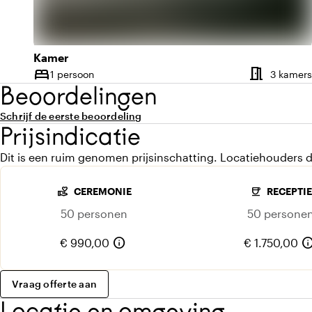
Kamer
meeting_room
bed
1 persoon
3 kamers
Capaciteit
Beoordelingen
Schrijf de eerste beoordeling
Prijsindicatie
Dit is een ruim genomen prijsinschatting. Locatiehouders d
volunteer_activism
coffee
CEREMONIE
RECEPTIE
50 personen
50 persone
info
inf
€ 990,00
€ 1.750,00
Vraag offerte aan
Locatie en omgeving