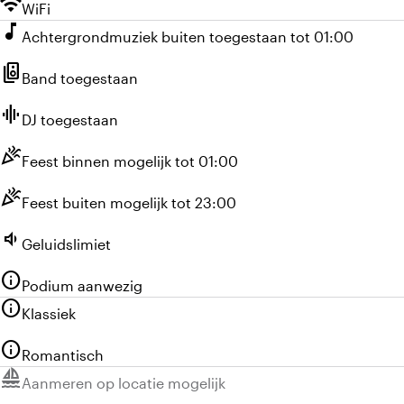
wifi
WiFi
music_note
Achtergrondmuziek buiten toegestaan tot 01:00
speaker_group
Band toegestaan
graphic_eq
DJ toegestaan
celebration
Feest binnen mogelijk tot 01:00
celebration
Feest buiten mogelijk tot 23:00
volume_down
Geluidslimiet
info
Podium aanwezig
info
Klassiek
info
Romantisch
sailing
Niet beschikbaar:
Aanmeren op locatie mogelijk