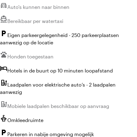
directions_car
Niet beschikbaar:
Auto's kunnen naar binnen
directions_boat
Niet beschikbaar:
Bereikbaar per watertaxi
local_parking
Eigen parkeergelegenheid - 250 parkeerplaatsen
aanwezig op de locatie
pets
Niet beschikbaar:
Honden toegestaan
hotel
Hotels in de buurt op 10 minuten loopafstand
ev_station
Laadpalen voor elektrische auto’s - 2 laadpalen
aanwezig
ev_station
Niet beschikbaar:
Mobiele laadpalen beschikbaar op aanvraag
styler
Omkleedruimte
local_parking
Parkeren in nabije omgeving mogelijk