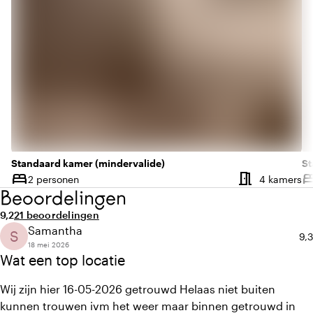
Standaard kamer (mindervalide)
St
meeting_room
bed
be
Aa
2 personen
4 kamers
Capaciteit
Ca
Beoordelingen
Gemiddelde beoordeling van 9,2 uit 10
Aantal beoordelingen: 21
9,2
21 beoordelingen
Samantha
S
Gem
9,3
18 mei 2026
Wat een top locatie
Wij zijn hier 16-05-2026 getrouwd Helaas niet buiten
kunnen trouwen ivm het weer maar binnen getrouwd in