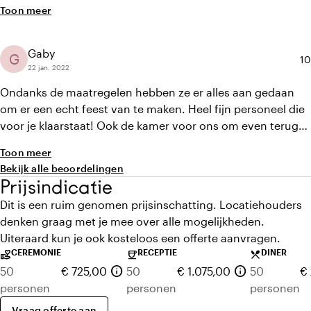
je gasten die van ver komen! Ik hoop dat ik niet nog eens
Toon meer
waarbij we onze eigen decoratie mee hadden genomen.
hoef te trouwen maar zal het zo over doen en raad deze
Hierbij werden wij heel erg goed geholpen om alles zo te
locatie aan iedereen aan! Onze gasten hebben het er nog
plaatsen zoals wij in gedachten hadden. Al met al een zeer
Gaby
steeds over, we zijn getrouwd op 25/05/2022 dus dat zegt
G
Ge
10
ervaren en vriendelijke crew.
22 jan. 2022
al genoeg!
Ondanks de maatregelen hebben ze er alles aan gedaan
om er een echt feest van te maken. Heel fijn personeel die
voor je klaarstaat! Ook de kamer voor ons om even terug
te trekken was erg fijn, zat gewoon om de hoek. We
Toon meer
hebben een geweldige dag gehad.
Bekijk alle beoordelingen
Prijsindicatie
Dit is een ruim genomen prijsinschatting. Locatiehouders
denken graag met je mee over alle mogelijkheden.
Uiteraard kun je ook kosteloos een offerte aanvragen.
CEREMONIE
RECEPTIE
DINER
volunteer_activism
coffee
local_dining
info
info
50
€ 725,00
50
€ 1.075,00
50
€
personen
personen
personen
Vraag offerte aan