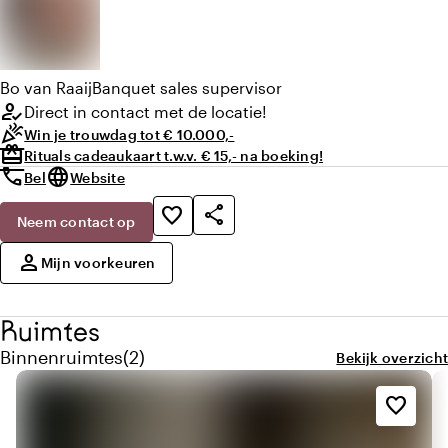
Bo
van Raaij
Banquet sales supervisor
how_to_reg
Direct in contact met de locatie!
celebration
Win je trouwdag tot € 10.000,-
redeem
Rituals cadeaukaart t.w.v. € 15,- na boeking!
call
language
Bel
Website
share
favorite_border
Neem contact op
,
person
Mijn voorkeuren
Ruimtes
Aantal binnenruimtes: 2
Binnenruimtes
(
2
)
Bekijk overzicht
favorite_border