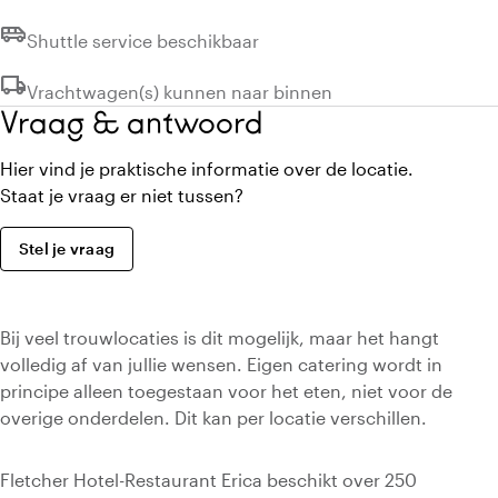
airport_shuttle
Niet beschikbaar:
Shuttle service beschikbaar
local_shipping
Niet beschikbaar:
Vrachtwagen(s) kunnen naar binnen
Vraag & antwoord
Hier vind je praktische informatie over de locatie.
Staat je vraag er niet tussen?
Stel je vraag
Bij veel trouwlocaties is dit mogelijk, maar het hangt
volledig af van jullie wensen. Eigen catering wordt in
principe alleen toegestaan voor het eten, niet voor de
overige onderdelen. Dit kan per locatie verschillen.
Fletcher Hotel-Restaurant Erica beschikt over 250