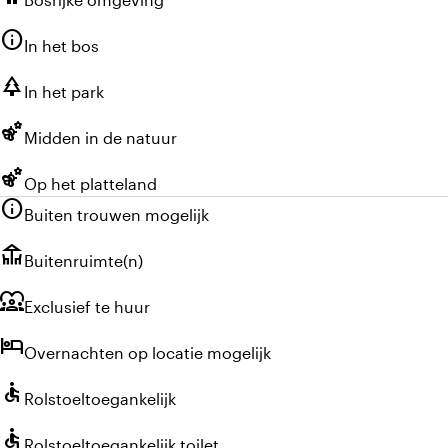
info
In het bos
park
In het park
emoji_nature
Midden in de natuur
emoji_nature
Op het platteland
info
Buiten trouwen mogelijk
deck
Buitenruimte(n)
diversity_1
Exclusief te huur
hotel
Overnachten op locatie mogelijk
accessible
Rolstoeltoegankelijk
accessible
Rolstoeltoegankelijk toilet