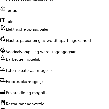
deck
Terras
outdoor_garden
Tuin
ev_charger
Elektrische oplaadpalen
recycling
Plastic, papier en glas wordt apart ingezameld
compost
Voedselverspilling wordt tegengegaan
outdoor_grill
Barbecue mogelijk
input
Externe cateraar mogelijk
rv_hookup
Foodtrucks mogelijk
brunch_dining
Private dining mogelijk
restaurant
Restaurant aanwezig