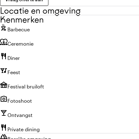
Locatie en omgeving
Kenmerken
outdoor_grill
Barbecue
diversity_1
Ceremonie
restaurant
Diner
nightlife
Feest
festival
Festival bruiloft
photo_camera
Fotoshoot
local_bar
Ontvangst
restaurant
Private dining
forest
Bosrijke omgeving