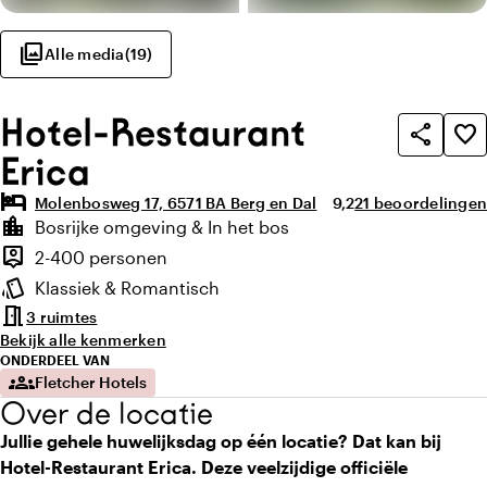
photo_library
Alle media
(
19
)
Hotel-Restaurant
share
favorite_border
Erica
hotel
Gemiddelde beoordeli
Aantal beoordeli
Molenbosweg 17, 6571 BA Berg en Dal
9,2
21 beoordelingen
Highlights
location_city
Bosrijke omgeving & In het bos
Locatie en omgeving
person_pin
2-400 personen
Capaciteit
style
Klassiek & Romantisch
Sfeer en uitstraling
meeting_room
3 ruimtes
Bekijk alle kenmerken
ONDERDEEL VAN
groups
Fletcher Hotels
Over de locatie
Jullie gehele huwelijksdag op één locatie? Dat kan bij
Hotel-Restaurant Erica. Deze veelzijdige officiële