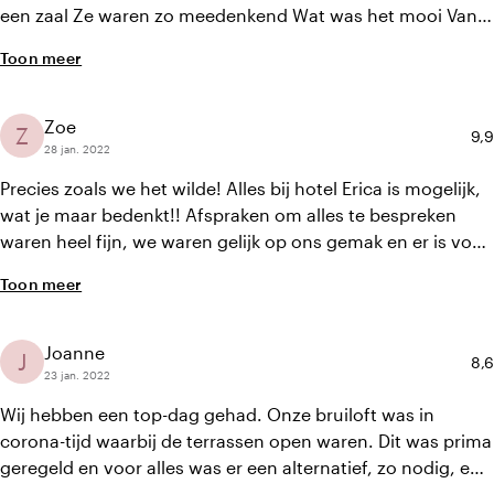
een zaal Ze waren zo meedenkend Wat was het mooi Van A
tot Z in de puntjes geregeld Echt een top team Genoeg
Toon meer
parkeerplaatsen En vriendelijk personeel Wij zijn blij dat we
hier onze liefde hebben mogen vieren Nogmaal het was
top
Zoe
Z
Gem
9,9
28 jan. 2022
Precies zoals we het wilde! Alles bij hotel Erica is mogelijk,
wat je maar bedenkt!! Afspraken om alles te bespreken
waren heel fijn, we waren gelijk op ons gemak en er is voor
elke portemonnee wat. Vaak dingen door genomen om
Toon meer
alles tot in de puntjes te hebben en niks over het hoofd te
hebben gezien. De dag zelf was super, konden achterover
zitten en alles werd voor ons gedaan, alles was in de
Joanne
J
Gem
8,6
punten geregeld dus we hoefde nergens stress voor te
23 jan. 2022
hebben of ons ergens druk om te maken. Ik was zelfs
Wij hebben een top-dag gehad. Onze bruiloft was in
ontspannen! We konden van te voren al overnachten en na
corona-tijd waarbij de terrassen open waren. Dit was prima
het feest de gasten ook, deze konden op tijd inchecken
geregeld en voor alles was er een alternatief, zo nodig, en
zodat ze zich daar al klaar konden maken. Super optie voor
flexibiliteit rondom. Wij hadden een heel specifiek thema,