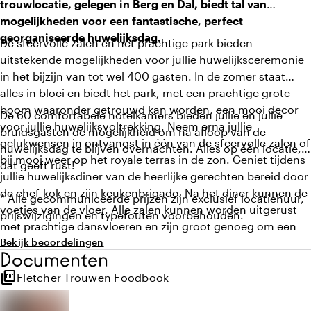
trouwlocatie, gelegen in Berg en Dal,
biedt tal van
mogelijkheden voor een fantastische, perfect
georganiseerde huwelijksdag.
De sfeervolle zalen en het prachtige park bieden
uitstekende mogelijkheden voor jullie huwelijksceremonie
in het bijzijn van tot wel 400 gasten. In de zomer staat
alles in bloei en biedt het park, met een prachtige grote
boom waaronder getrouwd kan worden, een mooi decor
De 60 comfortabele hotelkamers bieden jullie en jullie
voor jullie huwelijksvoltrekking. Neem erna jullie
bruidsgasten de mogelijkheid om na afloop van de
gelukwensen in ontvangst in één van de sfeervolle zalen of
huwelijksdag te blijven overnachten. Alles op één locatie,
bij mooi weer op het royale terras in de zon. Geniet tijdens
dat geeft rust!
jullie huwelijksdiner van de heerlijke gerechten bereid door
de chef-kok en zijn keukenbrigade. Na het diner kunnen de
* Alle gecommuniceerde prijzen zijn exclusief locatiehuur,
voetjes van de vloer. Alle zalen kunnen worden uitgerust
prijswijzigingen en typefouten voorbehouden.
met prachtige dansvloeren en zijn groot genoeg om een
ruim gezelschap aan avondgasten te ontvangen. Wanneer
Bekijk beoordelingen
Documenten
de Ericazaal en de Calunazaal met elkaar worden
picture_as_pdf
gecombineerd, biedt het hotel ruimte voor maar liefst 400
Fletcher Trouwen Foodbook
feestende gasten.