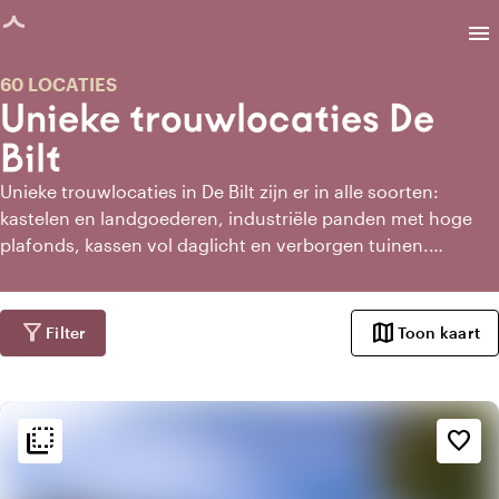
agina geladen
menu
60 LOCATIES
Unieke trouwlocaties De
Bilt
Unieke trouwlocaties in De Bilt zijn er in alle soorten:
kastelen en landgoederen, industriële panden met hoge
plafonds, kassen vol daglicht en verborgen tuinen.
Locaties met een eigen verhaal, voor een bruiloft die past
bij wie jullie zijn. Vergelijk op stijl, sfeer en capaciteit en
vind de plek die jullie dag onvergetelijk maakt.
filter_alt
map
Filter
Toon kaart
flip_to_back
flip_to_back
Sfeer en esthetiek
favorite_border
style
Hotel Chic
apartment
Modern design