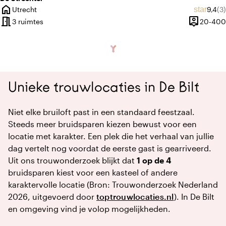
home
Gemid
Aa
star
Utrecht
9,4
(3)
Plaats
meeting_room
person_pin
3 ruimtes
20-400
Capacitei
Unieke trouwlocaties in De Bilt
Niet elke bruiloft past in een standaard feestzaal.
Steeds meer bruidsparen kiezen bewust voor een
locatie met karakter. Een plek die het verhaal van jullie
dag vertelt nog voordat de eerste gast is gearriveerd.
Uit ons trouwonderzoek blijkt dat
1 op de 4
bruidsparen kiest voor een kasteel of andere
karaktervolle locatie (Bron: Trouwonderzoek Nederland
2026, uitgevoerd door
toptrouwlocaties.nl
). In De Bilt
en omgeving vind je volop mogelijkheden.