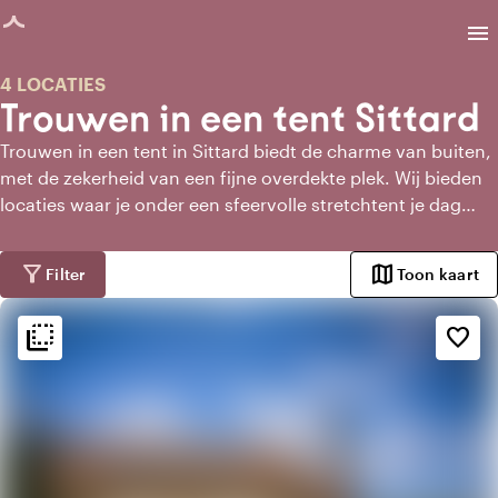
agina geladen
menu
4 LOCATIES
Trouwen in een tent Sittard
Trouwen in een tent in Sittard biedt de charme van buiten,
met de zekerheid van een fijne overdekte plek. Wij bieden
locaties waar je onder een sfeervolle stretchtent je dag
kunt vieren, omringd door natuur of gelegen op een
karaktervol erf. De tent is stijlvol in te richten en vormt een
filter_alt
map
Filter
Toon kaart
prachtig decor voor het ja-woord, een diner onder lichtjes
en een feest in de open lucht. Alles op één plek, in een
flip_to_back
flip_to_back
Sfeer en esthetiek
favorite_border
setting die klopt.
info
Mediterraans