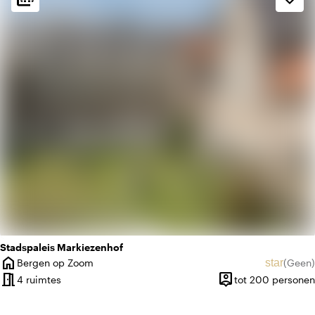
weekend
Klassiek
favorite
Romantisch
Stadspaleis Markiezenhof
home
star
Bergen op Zoom
(
Geen
)
Plaats
Geen beo
meeting_room
person_pin
4 ruimtes
tot 200 personen
Capaciteit