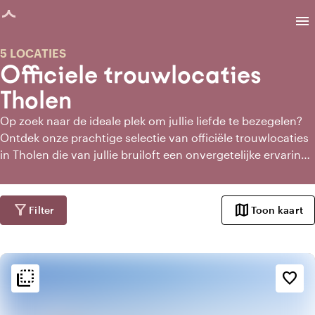
agina geladen
menu
5 LOCATIES
Officiele trouwlocaties
Tholen
Op zoek naar de ideale plek om jullie liefde te bezegelen?
Ontdek onze prachtige selectie van officiële trouwlocaties
in Tholen die van jullie bruiloft een onvergetelijke ervaring
maken. Of jullie nu dromen van een romantisch kasteel,
een historisch pand of een moderne locatie aan het water,
wij bieden trouwlocaties die passen bij elke stijl en elk
filter_alt
map
Filter
Toon kaart
budget. laat je inspireren en vind jouw trouwlocatie in
Tholen.
flip_to_back
flip_to_back
Sfeer en esthetiek
favorite_border
palette
Bohemian / Ibiza
trending_up
Trendy