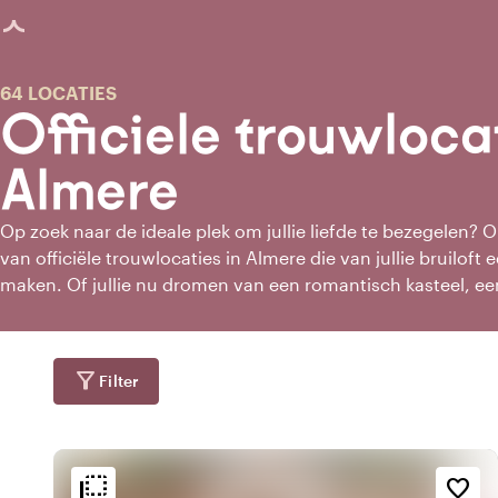
agina geladen
64 LOCATIES
Officiele trouwloca
Almere
Op zoek naar de ideale plek om jullie liefde te bezegelen? 
van officiële trouwlocaties in Almere die van jullie bruiloft 
maken. Of jullie nu dromen van een romantisch kasteel, ee
moderne locatie aan het water, wij bieden trouwlocaties die p
budget. laat je inspireren en vind jouw trouwlocatie in Alm
filter_alt
Filter
flip_to_back
flip_to_back
ging
Bereikbaarheid en liggin
Sfeer en esthetiek
favorite_border