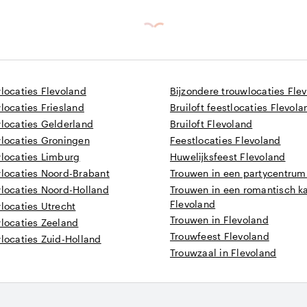
wlocaties Flevoland
Bijzondere trouwlocaties Fle
wlocaties Friesland
Bruiloft feestlocaties Flevola
wlocaties Gelderland
Bruiloft Flevoland
wlocaties Groningen
Feestlocaties Flevoland
wlocaties Limburg
Huwelijksfeest Flevoland
wlocaties Noord-Brabant
Trouwen in een partycentrum 
wlocaties Noord-Holland
Trouwen in een romantisch ka
Flevoland
wlocaties Utrecht
Trouwen in Flevoland
wlocaties Zeeland
Trouwfeest Flevoland
wlocaties Zuid-Holland
Trouwzaal in Flevoland