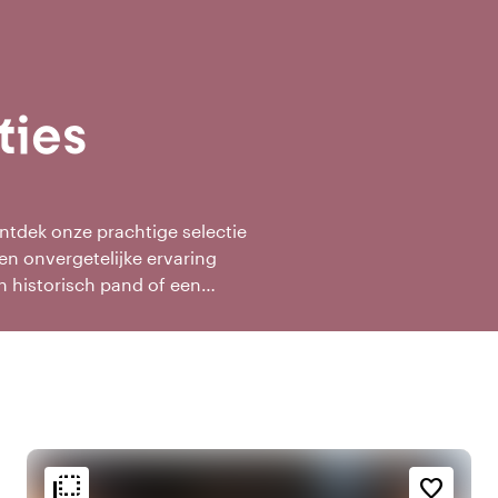
ties
Ontdek onze prachtige selectie
een onvergetelijke ervaring
n historisch pand of een
assen bij elke stijl en elk
ere.
flip_to_back
flip_to_back
g
Bereikbaarheid en ligging
Sfeer en esthetiek
favorite_border