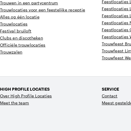
Feestlocaties
Trouwen in een partycentrum
Feestlocaties 
Trouwlocaties voor een feestelijke receptie
Feestlocaties
Alles op één locatie
Feestlocaties
Trouwlocaties
Feestlocaties
Festival bruiloft
Feestlocaties
Clubs en discotheken
Trouwfeest Br
Officiële trouwlocaties
Trouwfeest Li
Trouwzalen
Trouwfeest We
HIGH PROFILE LOCATIES
SERVICE
Over High Profile Locaties
Contact
Meet the team
Meest gesteld