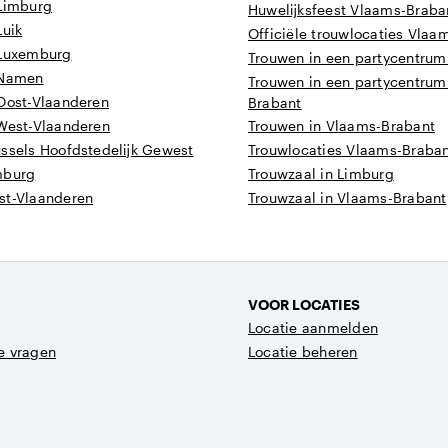
 Limburg
Huwelijksfeest Vlaams-Braba
Luik
Officiële trouwlocaties Vlaa
 Luxemburg
Trouwen in een partycentru
 Namen
Trouwen in een partycentrum
 Oost-Vlaanderen
Brabant
 West-Vlaanderen
Trouwen in Vlaams-Brabant
ussels Hoofdstedelijk Gewest
Trouwlocaties Vlaams-Braba
mburg
Trouwzaal in Limburg
st-Vlaanderen
Trouwzaal in Vlaams-Brabant
VOOR LOCATIES
Locatie aanmelden
e vragen
Locatie beheren