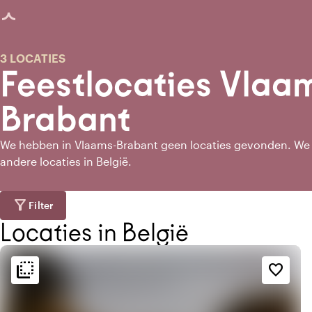
agina geladen
3 LOCATIES
Feestlocaties Vlaa
Brabant
We hebben in Vlaams-Brabant geen locaties gevonden. We
andere locaties in België.
filter_alt
Filter
Locaties in België
flip_to_back
flip_to_back
Bereikbaarheid en ligging
Sfeer en esthetiek
favorite_border
landscape
forest
Bosrijke omgeving
Landelijk
apartment
park
Modern design
In het park