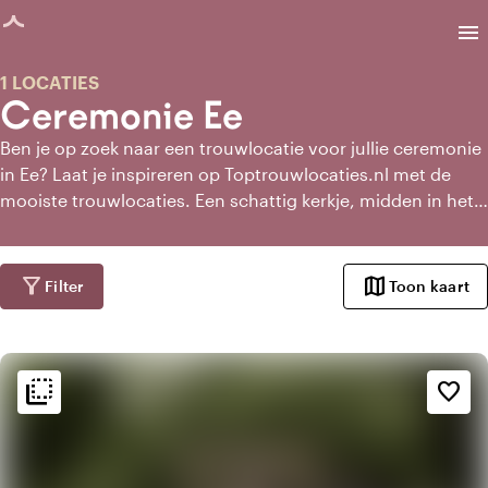
agina geladen
menu
1 LOCATIES
Ceremonie Ee
Ben je op zoek naar een trouwlocatie voor jullie ceremonie
in Ee? Laat je inspireren op Toptrouwlocaties.nl met de
mooiste trouwlocaties. Een schattig kerkje, midden in het
bos of met geweldig uitzicht aan het water, you name it!
Bekijk alle ceremonielocaties in Ee en vraag makkelijk meer
informatie aan of plan een bezichtiging bij jouw favoriete
filter_alt
map
Filter
Toon kaart
trouwlocaties.
flip_to_back
flip_to_back
Sfeer en esthetiek
favorite_border
weekend
Klassiek
landscape
Landelijk