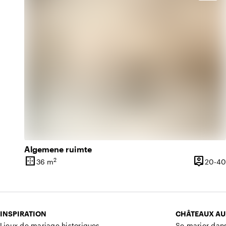
Algemene ruimte
border_outer
person_pin
2
36 m
20-40
Superficie
Capacit
INSPIRATION
CHÂTEAUX AU
Lieux de mariage historiques
Se marier dan