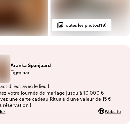
photo_library
Toutes les photos
(
19
)
0
Aranka
Spanjaard
Eigenaar
ct direct avec le lieu !
ez votre journée de mariage jusqu'à 10 000 €
vez une carte cadeau Rituals d'une valeur de 15 €
s réservation !
language
ler
Website