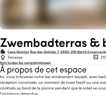
Zwembadterras & 
location_city
Casa Quintas
Rua das Quintas 7, 2640-259 Barril-Encarnaçã
Points forts
nature
border_outer
Terrasse
21
Type d'espace extérieur
Superfi
Voir toutes les caractéristiques
À propos de cet espace
Ici, vous trouverez notre bar entièrement équipé, avec barb
réception conviviale, un moment de toast festif ou une so
cocktails au bord de la piscine pendant que le soleil se cou
l'ambiance détendue.