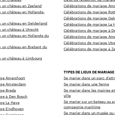
s un château en Zeeland
Célébrations de mariage Am
s un château en Hollande-
Célébrations de mariage Ro
Célébrations de mariage Gel
s un château en Gelderland
Célébrations de mariage La 
s un château à Utrecht
Célébrations de mariage à De
s un château en Hollande du
Célébrations de mariage Ame
Célébrations de mariage Utr
s un château en Brabant du
Célébrations de mariage à Z
s un château à Limbourg
TYPES DE LIEUX DE MARIAGE
age Amersfoort
Se marier dans un parc d'att
iage Amsterdam
Se marier dans une ferme
age Breda
Se marier dans les mairies et
ville
age à Den Bosch
Se marier sur un bateau ou a
age La Haye
compagnie maritime
age Eindhoven
Se marier dans un musée ou 
age Groningen