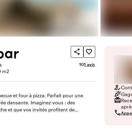
bar
share
favorite_border
Note moyenne de 10 sur 1
Nombre d'avis : 1
o
10
1 avis
0 m2
cie
how_to_reg
Conta
celebration
Gagn
ecue et four à pizza. Parfait pour une
redeem
Rece
irée dansante. Imaginez-vous : des
aprè
che et que vos invités profitent de
call
Appe