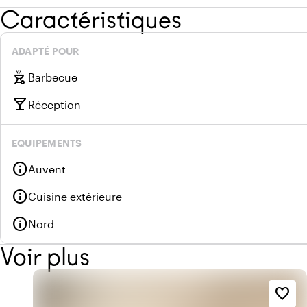
Caractéristiques
ADAPTÉ POUR
outdoor_grill
Barbecue
local_bar
Réception
EQUIPEMENTS
info
Auvent
info
Cuisine extérieure
info
Nord
Voir plus
favorite_border