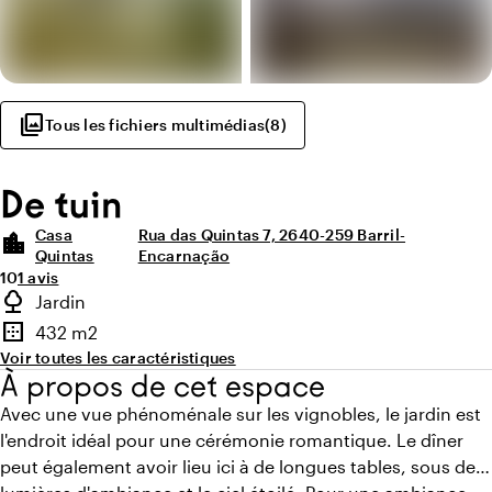
photo_library
Tous les fichiers multimédias
(
8
)
De tuin
Casa
Rua das Quintas 7, 2640-259 Barril-
location_city
Quintas
Encarnação
Note moyenne de 10 sur 10
Nombre d'avis : 1
10
1 avis
Points forts
nature
Jardin
Type d'espace extérieur
border_outer
432 m2
Superficie
Voir toutes les caractéristiques
À propos de cet espace
Avec une vue phénoménale sur les vignobles, le jardin est
l'endroit idéal pour une cérémonie romantique. Le dîner
peut également avoir lieu ici à de longues tables, sous des