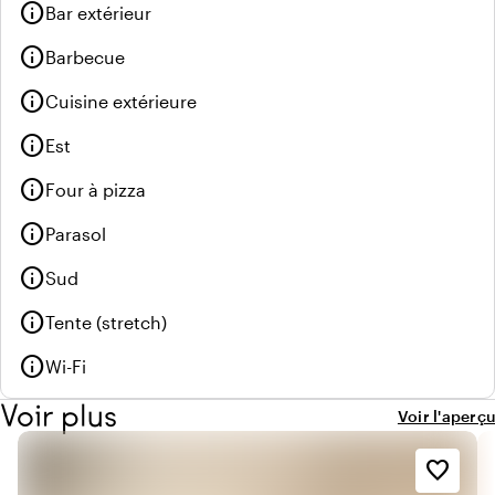
info
Bar extérieur
info
Barbecue
info
Cuisine extérieure
info
Est
info
Four à pizza
info
Parasol
info
Sud
info
Tente (stretch)
info
Wi-Fi
Voir plus
Voir l'aperçu
favorite_border