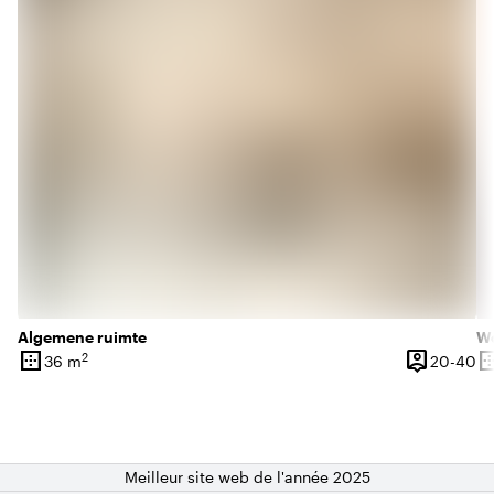
Algemene ruimte
Wo
border_outer
person_pin
border_o
2
De
36 m
20-40
Superficie
Capacité
Su
Meilleur site web de l'année 2025