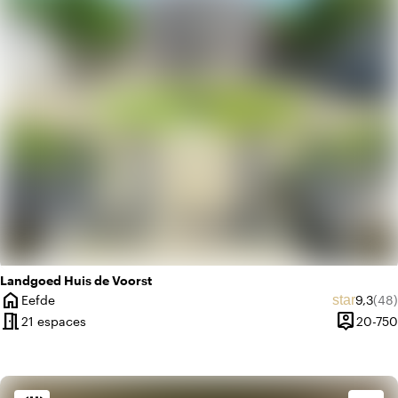
info
Romantique
Landgoed Huis de Voorst
home
Note m
Nomb
star
Eefde
9,3
(48)
Ville
meeting_room
person_pin
21 espaces
20-750
Capacité