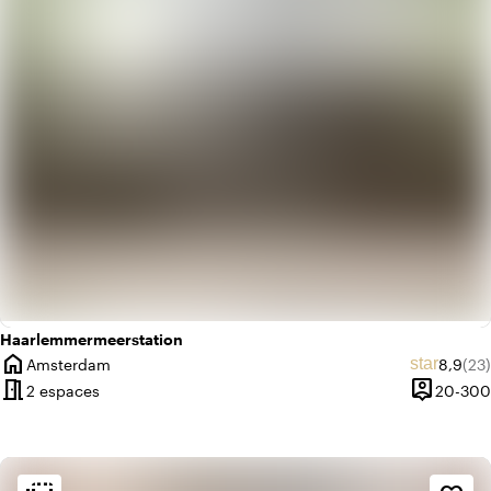
info
Romantique
Haarlemmermeerstation
home
Note m
Nom
star
Amsterdam
8,9
(23)
Ville
meeting_room
person_pin
2 espaces
20-300
Capacité
Ambiance