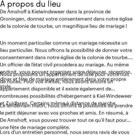
À propos du lieu
De Amshoff à Kielwindeweer dans la province de
Groningen, donnez votre consentement dans notre église
de la colonie de tourbe, un magnifique lieu de mariage !
Un moment particulier comme un mariage nécessite un
lieu particulier. Nous offrons la possibilité de donner votre
consentement dans notre église de la colonie de tourbe.
Un officier de l'état civil procédera au mariage. Au même
endroit, vous pouvez organiser votre déjeuner, réception,
Nous proposons un appartement de luxe pour votre nuit
dîner et fête de mariage entièrement dans votre propre
de noces. Pour vos invités, nous avons encore un
style.
appartement disponible et il existe également de
nombreuses possibilités d'hébergement à Kiel-Windeweer
et Zuidlaren. Certains même à distance de marche.
Le lendemain matin, nous offrons la possibilité de prendre
le petit déjeuner avec vos proches et amis. En résumé, à
De Amshoff, vous pouvez trouver tout ce qu'il faut pour
une fête de mariage complète.
Lors d'un entretien personnel, nous serons ravis de vous