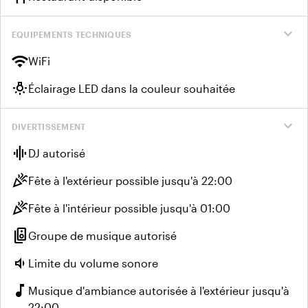
expand_more
EQUIPEMENTS TECHNIQUES
wifi
WiFi
wb_incandescent
Éclairage LED dans la couleur souhaitée
expand_more
DIVERTISSEMENT
graphic_eq
DJ autorisé
celebration
Fête à l'extérieur possible jusqu'à 22:00
celebration
Fête à l'intérieur possible jusqu'à 01:00
speaker_group
Groupe de musique autorisé
volume_down
Limite du volume sonore
music_note
Musique d'ambiance autorisée à l'extérieur jusqu'à
22:00