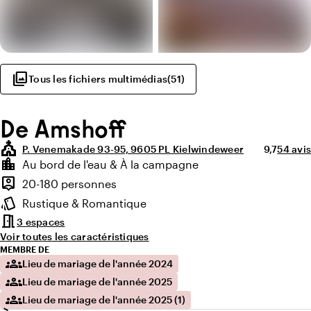
photo_library
Tous les fichiers multimédias
(
51
)
De Amshoff
church
Note moye
Nombre
P. Venemakade 93-95, 9605 PL Kielwindeweer
9,7
54 avis
Points forts
location_city
Au bord de l'eau & À la campagne
Environnement
person_pin
20-180 personnes
Capacité
style
Rustique & Romantique
Ambiance
meeting_room
3 espaces
Voir toutes les caractéristiques
MEMBRE DE
groups
Lieu de mariage de l'année 2024
groups
Lieu de mariage de l'année 2025
groups
Lieu de mariage de l'année 2025 (1)