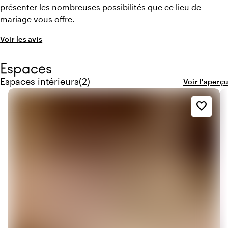
présenter les nombreuses possibilités que ce lieu de
mariage vous offre.
Voir les avis
Espaces
Quantité de espaces intérieurs : 2
Espaces intérieurs
(
2
)
Voir l'aperçu
favorite_border