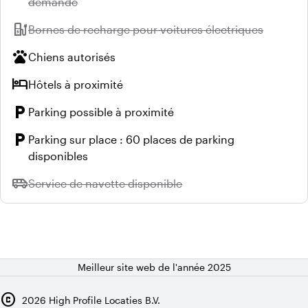
demande
ev_station
Indisponible :
Bornes de recharge pour voitures électriques
pets
Chiens autorisés
hotel
Hôtels à proximité
local_parking
Parking possible à proximité
local_parking
Parking sur place : 60 places de parking
disponibles
airport_shuttle
Indisponible :
Service de navette disponible
Meilleur site web de l'année 2025
copyright
2026
High Profile Locaties B.V.