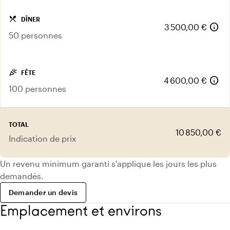
local_dining
DÎNER
info
3 500,00 €
50 personnes
celebration
FÊTE
info
4 600,00 €
100 personnes
TOTAL
10 850,00 €
Indication de prix
Un revenu minimum garanti s'applique les jours les plus
demandés.
Demander un devis
Emplacement et environs