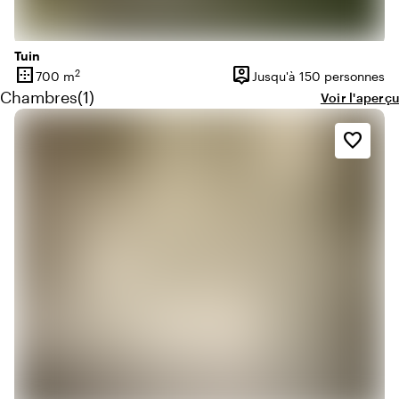
Tuin
border_outer
person_pin
2
700 m
Jusqu'à 150 personnes
Superficie
Capacité
Quantité de chambres : 1
Chambres
(
1
)
Voir l'aperçu
favorite_border