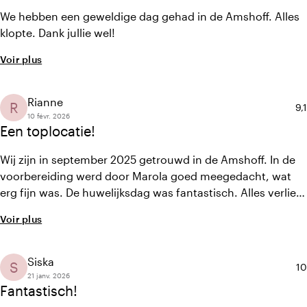
We hebben een geweldige dag gehad in de Amshoff. Alles
klopte. Dank jullie wel!
Voir plus
Rianne
R
No
9,1
10 févr. 2026
Een toplocatie!
Wij zijn in september 2025 getrouwd in de Amshoff. In de
voorbereiding werd door Marola goed meegedacht, wat
erg fijn was. De huwelijksdag was fantastisch. Alles verliep
soepel en er was een hele ontspannen sfeer. Ook de
Voir plus
overnachting was fijn met een heerlijk ontbijt.
Siska
S
No
10
21 janv. 2026
Fantastisch!