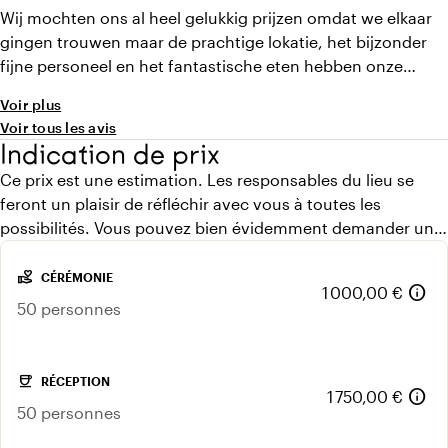
Wij mochten ons al heel gelukkig prijzen omdat we elkaar
gingen trouwen maar de prachtige lokatie, het bijzonder
fijne personeel en het fantastische eten hebben onze
trouwdag nog meer bijzonder gemaakt! Aansluitend
Voir plus
hebben we heerlijk geslapen op de lokatie met een erg
Voir tous les avis
lekker ontbijt s'ochtends. We zullen mede dankzij de
Indication de prix
Amshoff deze dag nooit vergeten!
Ce prix est une estimation. Les responsables du lieu se
feront un plaisir de réfléchir avec vous à toutes les
possibilités. Vous pouvez bien évidemment demander un
devis gratuit.
volunteer_activism
CÉRÉMONIE
info
1 000,00 €
50 personnes
coffee
RÉCEPTION
info
1 750,00 €
50 personnes