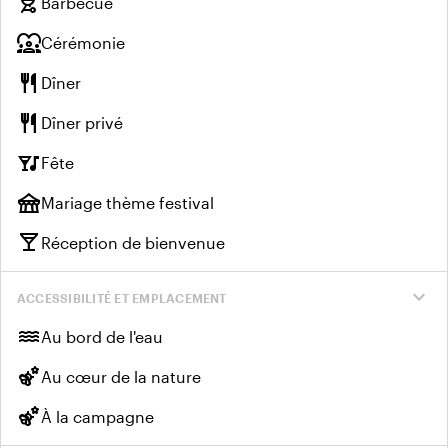
outdoor_grill
Barbecue
diversity_1
Cérémonie
restaurant
Dîner
restaurant
Dîner privé
nightlife
Fête
festival
Mariage thème festival
local_bar
Réception de bienvenue
expand_more
ACCESSIBILITÉ ET EMPLACEMENT
water
Au bord de l'eau
emoji_nature
Au cœur de la nature
emoji_nature
À la campagne