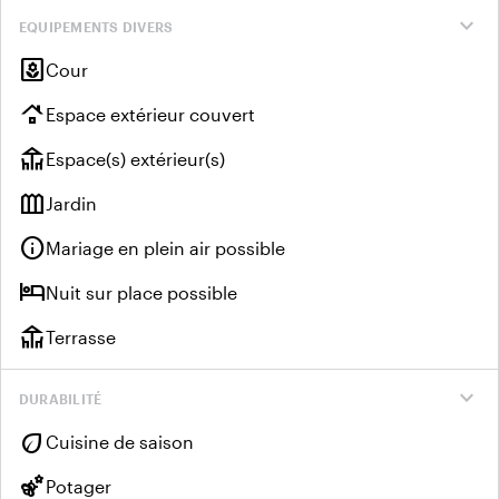
expand_more
EQUIPEMENTS DIVERS
yard
Cour
roofing
Espace extérieur couvert
deck
Espace(s) extérieur(s)
outdoor_garden
Jardin
info
Mariage en plein air possible
hotel
Nuit sur place possible
deck
Terrasse
expand_more
DURABILITÉ
eco
Cuisine de saison
emoji_nature
Potager