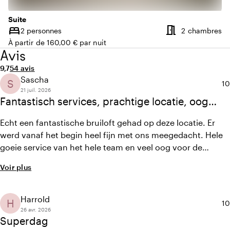
Suite
meeting_room
bed
N
2 personnes
2 chambres
Capacité
À partir de 160,00 € par nuit
Avis
Note moyenne de 9,7 sur 10
Nombre d'avis : 54
9,7
54 avis
Sascha
S
No
10
21 juil. 2026
Fantastisch services, prachtige locatie, oog
voor alle gasten
Echt een fantastische bruiloft gehad op deze locatie. Er
werd vanaf het begin heel fijn met ons meegedacht. Hele
goeie service van het hele team en veel oog voor de
gasten maar ook voor ons als bruidspaar. Op de locatie is
Voir plus
veel mogelijk, buiten, onder de tent of in de kerk. Heel
goed eten en passende wijnen. Zou het iedereen
aanraden!!!
Harrold
H
No
10
26 avr. 2026
Superdag