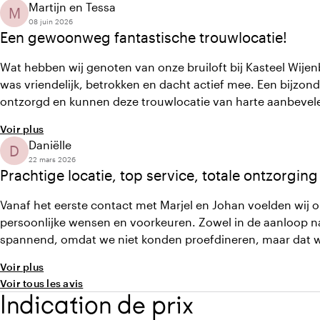
Martijn en Tessa
M
08 juin 2026
Een gewoonweg fantastische trouwlocatie!
Wat hebben wij genoten van onze bruiloft bij Kasteel Wijen
was vriendelijk, betrokken en dacht actief mee. Een bijzon
ontzorgd en kunnen deze trouwlocatie van harte aanbevel
Voir plus
Daniëlle
D
22 mars 2026
Prachtige locatie, top service, totale ontzorging
Vanaf het eerste contact met Marjel en Johan voelden wij 
persoonlijke wensen en voorkeuren. Zowel in de aanloop naa
spannend, omdat we niet konden proefdineren, maar dat wa
Voir plus
Voir tous les avis
Indication de prix