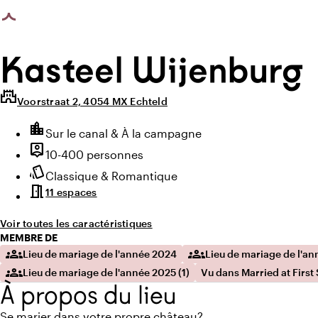
photo_library
videocam
photo_library
age chargée
Toutes les photos
(
88
)
Toutes les vidéos
(
2
)
Kasteel Wijenburg
castle
Voorstraat 2, 4054 MX Echteld
Points forts
location_city
Environnement
Sur le canal & À la campagne
person_pin
Capacité
10-400 personnes
style
Ambiance
Classique & Romantique
meeting_room
11 espaces
Voir toutes les caractéristiques
MEMBRE DE
groups
groups
Lieu de mariage de l'année 2024
Lieu de mariage de l'a
groups
Lieu de mariage de l'année 2025 (1)
Vu dans Married at First 
À propos du lieu
Se marier dans votre propre château?