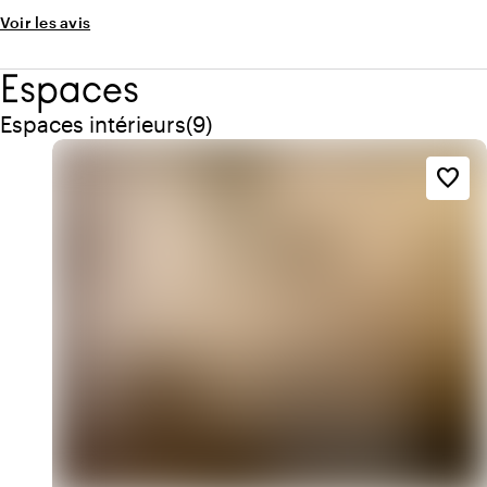
Voir les avis
Espaces
Quantité de espaces intérieurs : 9
Espaces intérieurs
(
9
)
favorite_border