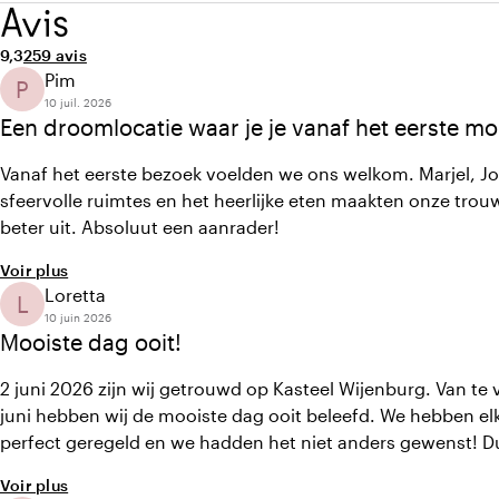
Avis
Note moyenne de 9,3 sur 10
Nombre d'avis : 259
9,3
259 avis
Pim
P
10 juil. 2026
Een droomlocatie waar je je vanaf het eerste mo
Vanaf het eerste bezoek voelden we ons welkom. Marjel, Joha
sfeervolle ruimtes en het heerlijke eten maakten onze trouwd
beter uit. Absoluut een aanrader!
Voir plus
Loretta
L
10 juin 2026
Mooiste dag ooit!
2 juni 2026 zijn wij getrouwd op Kasteel Wijenburg. Van te 
juni hebben wij de mooiste dag ooit beleefd. We hebben elk
perfect geregeld en we hadden het niet anders gewenst! D
Voir plus