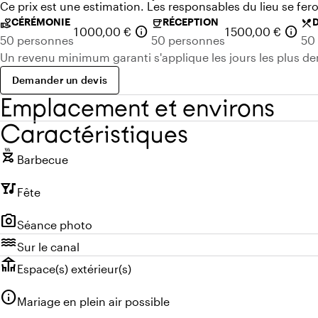
Ce prix est une estimation. Les responsables du lieu se fer
CÉRÉMONIE
RÉCEPTION
volunteer_activism
coffee
local_dining
info
info
1 000,00 €
1 500,00 €
50 personnes
50 personnes
50
Un revenu minimum garanti s'applique les jours les plus 
Demander un devis
Emplacement et environs
Caractéristiques
outdoor_grill
Barbecue
nightlife
Fête
photo_camera
Séance photo
water
Sur le canal
deck
Espace(s) extérieur(s)
info
Mariage en plein air possible