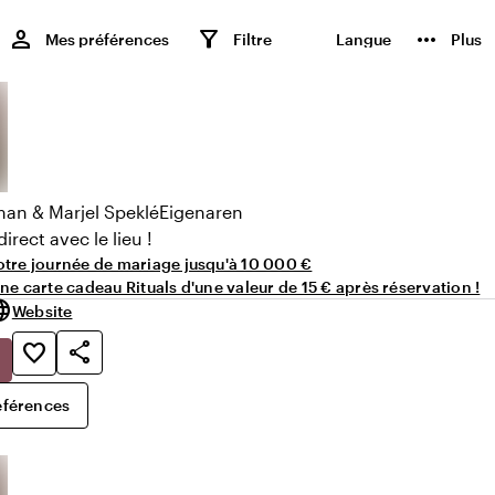
,
person
filter_alt
more_horiz
Mes préférences
Filtre
Langue
Plus
man
& Marjel Speklé
Eigenaren
irect avec le lieu !
tre journée de mariage jusqu'à 10 000 €
e carte cadeau Rituals d'une valeur de 15 € après réservation !
uage
Website
share
favorite_border
éférences