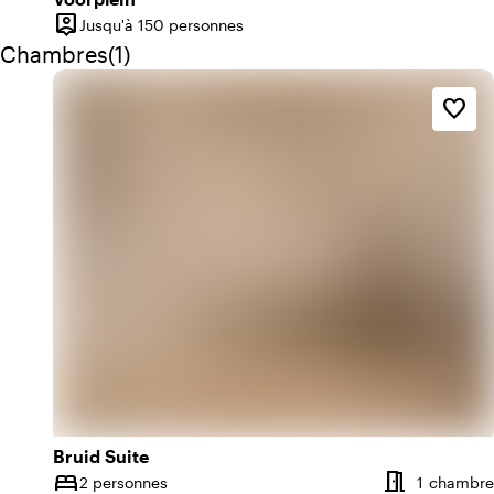
person_pin
Jusqu'à 150 personnes
Capacité
Quantité de chambres : 1
Chambres
(
1
)
favorite_border
Bruid Suite
meeting_room
bed
2 personnes
1 chambre
Capacité