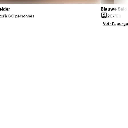
elder
Blauwe Salo
person_pin
De 
qu'à 60 personnes
20-100
ité
Capacité
Voir l'aperçu