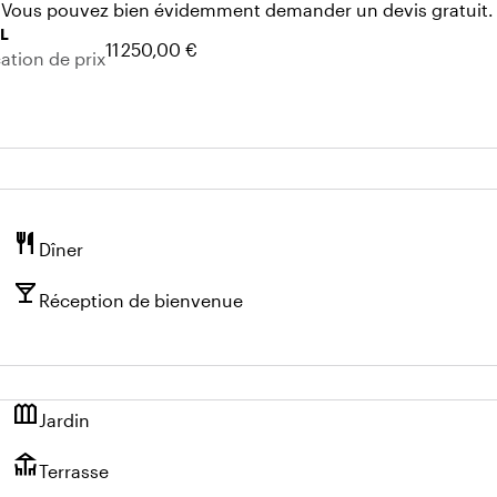
ités. Vous pouvez bien évidemment demander un devis gratuit.
L
11 250,00 €
cation de prix
restaurant
Dîner
local_bar
Réception de bienvenue
outdoor_garden
Jardin
deck
Terrasse