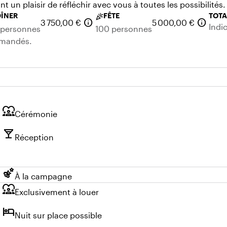
ont un plaisir de réfléchir avec vous à toutes les possibil
DÎNER
FÊTE
TOTA
celebration
info
info
3 750,00 €
5 000,00 €
Indi
 personnes
100 personnes
demandés.
diversity_1
Cérémonie
local_bar
Réception
emoji_nature
À la campagne
diversity_1
Exclusivement à louer
hotel
Nuit sur place possible