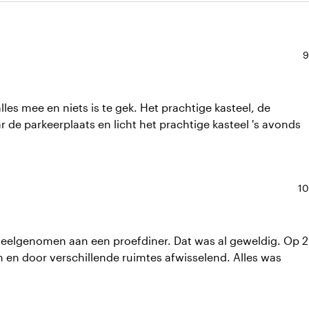
N
9
es mee en niets is te gek. Het prachtige kasteel, de
r de parkeerplaats en licht het prachtige kasteel 's avonds
No
10
elgenomen aan een proefdiner. Dat was al geweldig. Op 2
 en door verschillende ruimtes afwisselend. Alles was