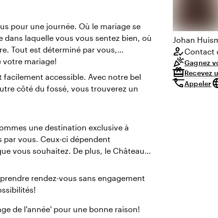
us pour une journée. Où le mariage se
e dans laquelle vous vous sentez bien, où
Johan Huis
ière. Tout est déterminé par vous,
how_to_reg
Contact d
celebration
e votre mariage!
Gagnez vo
redeem
Recevez un
 facilement accessible. Avec notre bel
call
lang
Appeler
'autre côté du fossé, vous trouverez un
sommes une destination exclusive à
és par vous. Ceux-ci dépendent
que vous souhaitez. De plus, le Château
 à prendre rendez-vous sans engagement
sibilités!
age de l'année' pour une bonne raison!