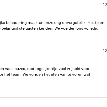
No
10
lijke benadering maakten onze dag onvergetelijk. Het team
e belangrijkste gasten kenden. We voelden ons volledig
No
10
van keuzes, met tegelijkertijd veel vrijheid voor
door het team. We vonden het eten van te voren wat