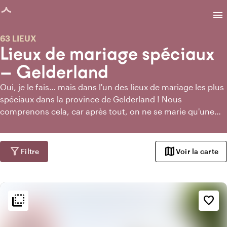
age chargée
menu
63 LIEUX
Lieux de mariage spéciaux
— Gelderland
Oui, je le fais… mais dans l'un des lieux de mariage les plus
spéciaux dans la province de Gelderland ! Nous
comprenons cela, car après tout, on ne se marie qu'une
fois. Du moins, c'est ce que nous supposons. Lorsque
vous avez recueilli suffisamment d'inspiration, vous savez
probablement déjà si vous voulez un mariage féerique ou
filter_alt
map
Filtre
Voir la carte
un mariage avec un thème bohème chic. Mais quels lieux
de mariage spéciaux dans la province de Gelderland sont
adaptés ? Heureusement, vous pouvez les trouver
flip_to_back
facilement sur Top Trouwlocaties.
flip_to_back
Ambiance
favorite_border
info
Classique
info
Romantique