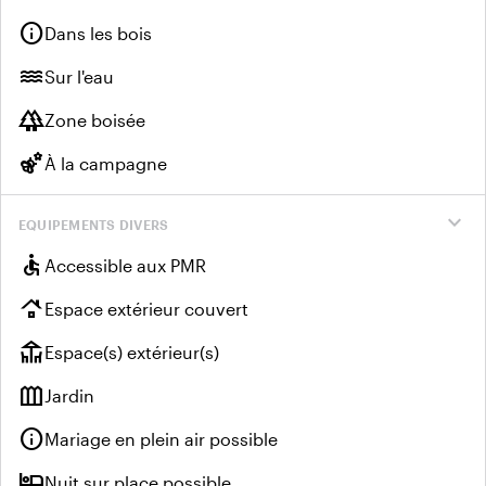
info
Dans les bois
water
Sur l'eau
forest
Zone boisée
emoji_nature
À la campagne
expand_more
EQUIPEMENTS DIVERS
accessible
Accessible aux PMR
roofing
Espace extérieur couvert
deck
Espace(s) extérieur(s)
outdoor_garden
Jardin
info
Mariage en plein air possible
hotel
Nuit sur place possible