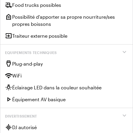
rv_hookup
Food trucks possibles
food_bank
Possibilité d'apporter sa propre nourriture/ses
propres boissons
input
Traiteur externe possible
expand_more
EQUIPEMENTS TECHNIQUES
settings_input_hdmi
Plug-and-play
wifi
WiFi
wb_incandescent
Éclairage LED dans la couleur souhaitée
play_arrow
Équipement AV basique
expand_more
DIVERTISSEMENT
graphic_eq
DJ autorisé