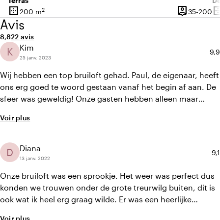
Terras
De
border_outer
person_pin
border_o
2
De
200 m
35-200
Superficie
Capacité
Su
Avis
Note moyenne de 8,8 sur 10
Nombre d'avis : 22
8,8
22 avis
Kim
K
Not
9,9
25 janv. 2023
Wij hebben een top bruiloft gehad. Paul, de eigenaar, heeft
ons erg goed te woord gestaan vanaf het begin af aan. De
sfeer was geweldig! Onze gasten hebben alleen maar
lovende woorden over zowel de locatie, het eten, het
Voir plus
personeel."
Diana
D
No
9,1
13 janv. 2022
Onze bruiloft was een sprookje. Het weer was perfect dus
konden we trouwen onder de grote treurwilg buiten, dit is
ook wat ik heel erg graag wilde. Er was een heerlijke
barbecue geregeld en het smaakte ook echt super. De
Voir plus