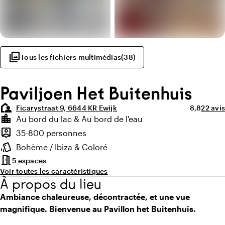
photo_library
Tous les fichiers multimédias
(
38
)
Paviljoen Het Buitenhuis
location_away
Note moye
Nombre
Ficarystraat 9, 6644 KR Ewijk
8,8
22 avis
Points forts
location_city
Au bord du lac & Au bord de l'eau
Environnement
person_pin
35-800 personnes
Capacité
style
Bohème / Ibiza & Coloré
Ambiance
meeting_room
5 espaces
Voir toutes les caractéristiques
À propos du lieu
Ambiance chaleureuse, décontractée, et une vue
magnifique. Bienvenue au Pavillon het Buitenhuis.