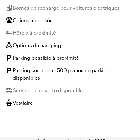
ev_station
Indisponible :
Bornes de recharge pour voitures électriques
pets
Chiens autorisés
hotel
Indisponible :
Hôtels à proximité
camping
Options de camping
local_parking
Parking possible à proximité
local_parking
Parking sur place : 500 places de parking
disponibles
airport_shuttle
Indisponible :
Service de navette disponible
styler
Vestiaire