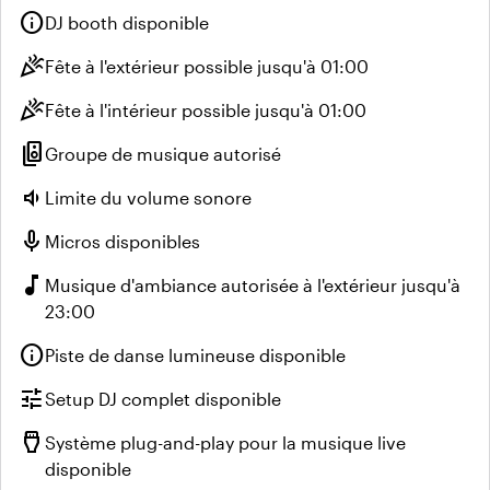
info
DJ booth disponible
celebration
Fête à l'extérieur possible jusqu'à 01:00
celebration
Fête à l'intérieur possible jusqu'à 01:00
speaker_group
Groupe de musique autorisé
volume_down
Limite du volume sonore
mic
Micros disponibles
music_note
Musique d'ambiance autorisée à l'extérieur jusqu'à
23:00
info
Piste de danse lumineuse disponible
tune
Setup DJ complet disponible
settings_input_hdmi
Système plug-and-play pour la musique live
disponible