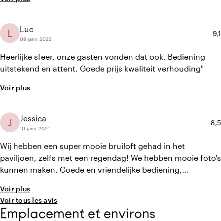
sfeer was relaxed precies zoals het bij ons moest zijn. Het
feest met een lichtgevende dansvloer was ook super leuk
en geeft ook mooi effect op de aftermovie."
Luc
L
No
9,1
08 janv. 2022
Heerlijke sfeer, onze gasten vonden dat ook. Bediening
uitstekend en attent. Goede prijs kwaliteit verhouding"
Voir plus
Jessica
J
Not
8,5
10 janv. 2021
Wij hebben een super mooie bruiloft gehad in het
paviljoen, zelfs met een regendag! We hebben mooie foto's
kunnen maken. Goede en vriendelijke bediening,
ontspannen sfeer en goed en genoeg eten :) mooie prijs/
Voir plus
kwaliteit verhouding."
Voir tous les avis
Emplacement et environs