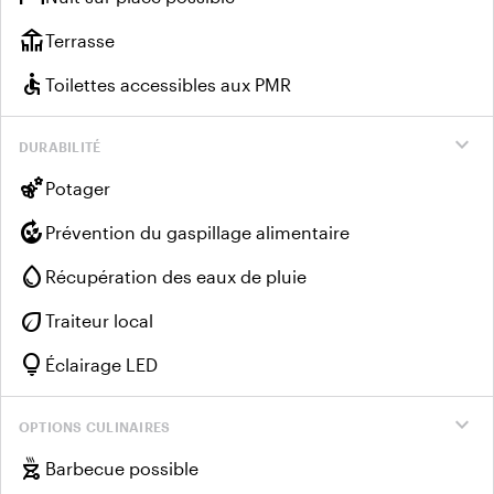
deck
Terrasse
accessible
Toilettes accessibles aux PMR
expand_more
DURABILITÉ
emoji_nature
Potager
compost
Prévention du gaspillage alimentaire
water_drop
Récupération des eaux de pluie
eco
Traiteur local
lightbulb
Éclairage LED
expand_more
OPTIONS CULINAIRES
outdoor_grill
Barbecue possible