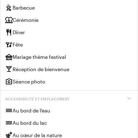
outdoor_grill
Barbecue
diversity_1
Cérémonie
restaurant
Dîner
nightlife
Fête
festival
Mariage thème festival
local_bar
Réception de bienvenue
photo_camera
Séance photo
expand_more
ACCESSIBILITÉ ET EMPLACEMENT
water
Au bord de l'eau
water
Au bord du lac
emoji_nature
Au cœur de la nature