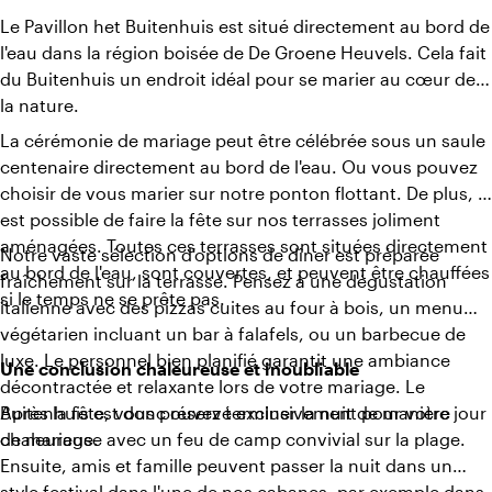
Le Pavillon het Buitenhuis est situé directement au bord de
l'eau dans la région boisée de De Groene Heuvels. Cela fait
du Buitenhuis un endroit idéal pour se marier au cœur de
la nature.
La cérémonie de mariage peut être célébrée sous un saule
centenaire directement au bord de l'eau. Ou vous pouvez
choisir de vous marier sur notre ponton flottant. De plus, il
est possible de faire la fête sur nos terrasses joliment
aménagées. Toutes ces terrasses sont situées directement
Notre vaste sélection d'options de dîner est préparée
au bord de l'eau, sont couvertes, et peuvent être chauffées
fraîchement sur la terrasse. Pensez à une dégustation
si le temps ne se prête pas.
italienne avec des pizzas cuites au four à bois, un menu
végétarien incluant un bar à falafels, ou un barbecue de
luxe. Le personnel bien planifié garantit une ambiance
Une conclusion chaleureuse et inoubliable
décontractée et relaxante lors de votre mariage. Le
Buitenhuis est donc réservé exclusivement pour votre jour
Après la fête, vous pouvez terminer la nuit de manière
de mariage.
chaleureuse avec un feu de camp convivial sur la plage.
Ensuite, amis et famille peuvent passer la nuit dans un
style festival dans l'une de nos cabanes, par exemple dans