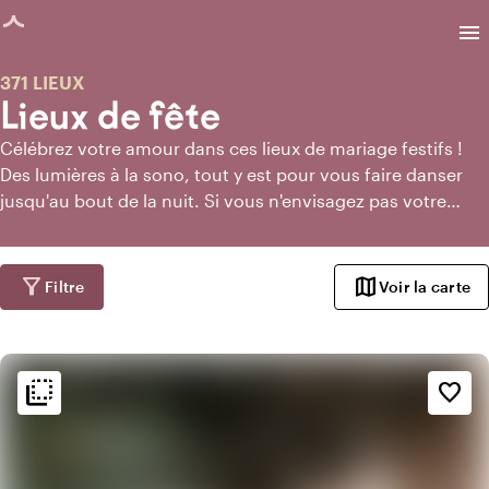
age chargée
menu
371 LIEUX
Lieux de fête
Célébrez votre amour dans ces lieux de mariage festifs !
Des lumières à la sono, tout y est pour vous faire danser
jusqu'au bout de la nuit. Si vous n'envisagez pas votre
mariage sans soirée endiablée, alors vous êtes au bon
endroit.
filter_alt
map
Filtre
Voir la carte
flip_to_back
flip_to_back
Ambiance
favorite_border
info
Classique
info
Romantique