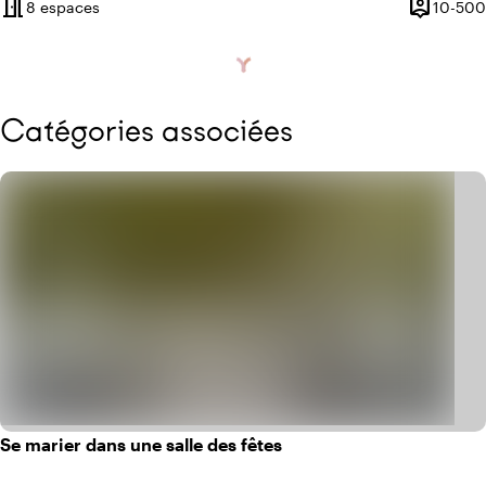
meeting_room
person_pin
8 espaces
10-500
Capacité
Catégories associées
Se marier dans une salle des fêtes