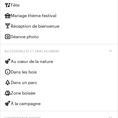
nightlife
Fête
festival
Mariage thème festival
local_bar
Réception de bienvenue
photo_camera
Séance photo
expand_more
ACCESSIBILITÉ ET EMPLACEMENT
emoji_nature
Au cœur de la nature
info
Dans les bois
park
Dans un parc
forest
Zone boisée
emoji_nature
À la campagne
expand_more