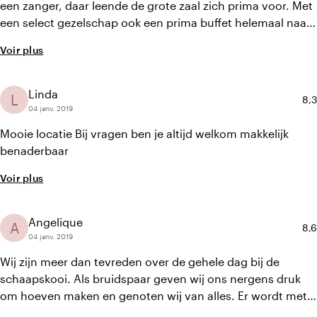
een zanger, daar leende de grote zaal zich prima voor. Met
een select gezelschap ook een prima buffet helemaal naar
wens. Er was voor ons ook nog een mooie bruidstaart
Voir plus
geregeld. Overal was aan gedacht en de sfeer was de hele
avond perfect. Trouwfoto's gemaakt in de omgeving, leent
zich er goed voor. Het was een warme avond dus de
Linda
L
Not
8,3
deuren opengezet en de gasten konden ook heerlijk buiten
04 janv. 2019
staan. Of je een klassieke, hippe, moderne of traditionele
Mooie locatie Bij vragen ben je altijd welkom makkelijk
bruiloft wilt vieren, het kan hier allemaal."
benaderbaar
Voir plus
Angelique
A
Not
8,6
04 janv. 2019
Wij zijn meer dan tevreden over de gehele dag bij de
schaapskooi. Als bruidspaar geven wij ons nergens druk
om hoeven maken en genoten wij van alles. Er wordt met
je meegedacht en het aanspreekpunt op de avond zelf,