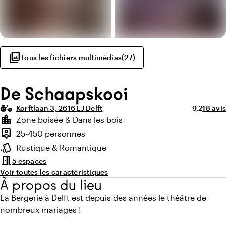
photo_library
Tous les fichiers multimédias
(
27
)
De Schaapskooi
agriculture
Note moye
Nombre
Korftlaan 3, 2616 LJ Delft
9,2
18 avis
Points forts
location_city
Zone boisée & Dans les bois
Environnement
person_pin
25-450 personnes
Capacité
style
Rustique & Romantique
Ambiance
meeting_room
5 espaces
Voir toutes les caractéristiques
À propos du lieu
La Bergerie à Delft est depuis des années le théâtre de
nombreux mariages !