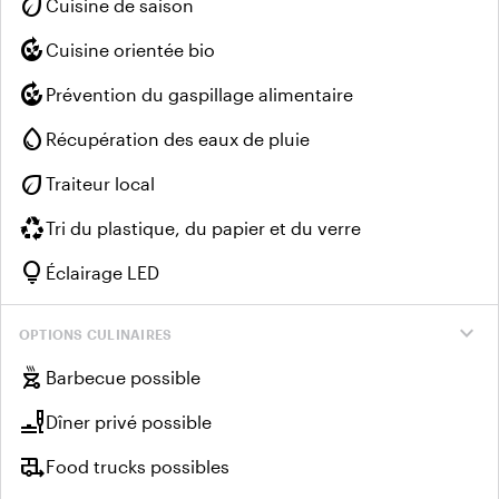
eco
Cuisine de saison
compost
Cuisine orientée bio
compost
Prévention du gaspillage alimentaire
water_drop
Récupération des eaux de pluie
eco
Traiteur local
recycling
Tri du plastique, du papier et du verre
lightbulb
Éclairage LED
expand_more
OPTIONS CULINAIRES
outdoor_grill
Barbecue possible
brunch_dining
Dîner privé possible
rv_hookup
Food trucks possibles