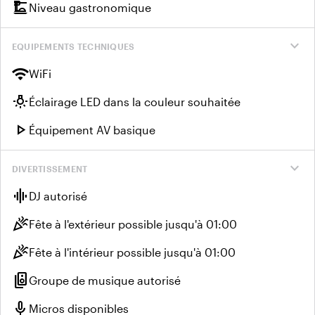
dinner_dining
Niveau gastronomique
expand_more
EQUIPEMENTS TECHNIQUES
wifi
WiFi
wb_incandescent
Éclairage LED dans la couleur souhaitée
play_arrow
Équipement AV basique
expand_more
DIVERTISSEMENT
graphic_eq
DJ autorisé
celebration
Fête à l'extérieur possible jusqu'à 01:00
celebration
Fête à l'intérieur possible jusqu'à 01:00
speaker_group
Groupe de musique autorisé
mic
Micros disponibles