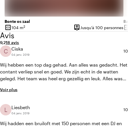
Bonte os zaal
Ba
border_outer
person_pin
border_o
2
104 m
Jusqu'à 100 personnes
Superficie
Capacité
Su
Avis
Note moyenne de 9,2 sur 10
Nombre d'avis : 18
9,2
18 avis
Ciska
C
No
10
04 janv. 2019
Wij hebben een top dag gehad. Aan alles was gedacht. Het
contant verliep snel en goed. We zijn echt in de watten
gelegd. Het team was heel erg gezellig en leuk. Alles was
tot in de puntjes verzorgd. Het is dichtbij de snelweg en
Voir plus
makkelijk te vinden voor onbekende. Bedankt voor alles ! ?
Ik raad iedereen de schaapskooi aan :)
Liesbeth
L
No
10
04 janv. 2019
Wij hadden een bruiloft met 150 personen met een DJ en