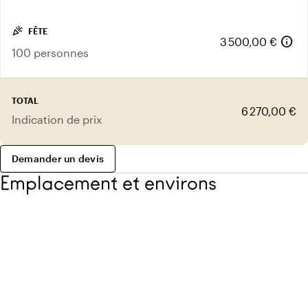
celebration
FÊTE
info
3 500,00 €
100 personnes
TOTAL
6 270,00 €
Indication de prix
Demander un devis
Emplacement et environs