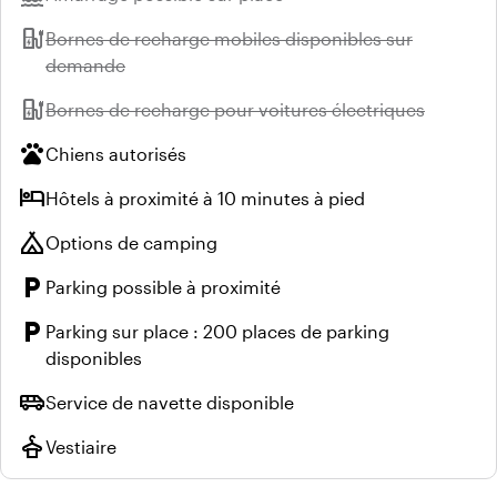
ev_station
Indisponible :
Bornes de recharge mobiles disponibles sur
demande
ev_station
Indisponible :
Bornes de recharge pour voitures électriques
pets
Chiens autorisés
hotel
Hôtels à proximité à 10 minutes à pied
camping
Options de camping
local_parking
Parking possible à proximité
local_parking
Parking sur place : 200 places de parking
disponibles
airport_shuttle
Service de navette disponible
styler
Vestiaire