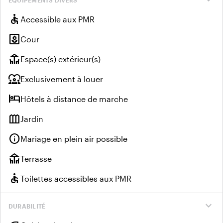
EQUIPEMENTS DIVERS
accessible
Accessible aux PMR
yard
Cour
deck
Espace(s) extérieur(s)
diversity_1
Exclusivement à louer
hotel
Hôtels à distance de marche
outdoor_garden
Jardin
info
Mariage en plein air possible
deck
Terrasse
accessible
Toilettes accessibles aux PMR
expand_more
DURABILITÉ