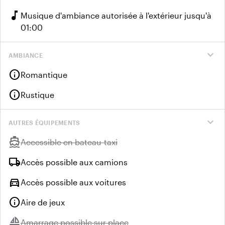
music_note
Musique d'ambiance autorisée à l'extérieur jusqu'à
01:00
expand_more
AMBIANCE
info
Romantique
info
Rustique
expand_more
AUTRES ÉQUIPEMENTS
directions_boat
Indisponible :
Accessible en bateau-taxi
local_shipping
Accès possible aux camions
directions_car
Accès possible aux voitures
info
Aire de jeux
sailing
Indisponible :
Amarrage possible sur place