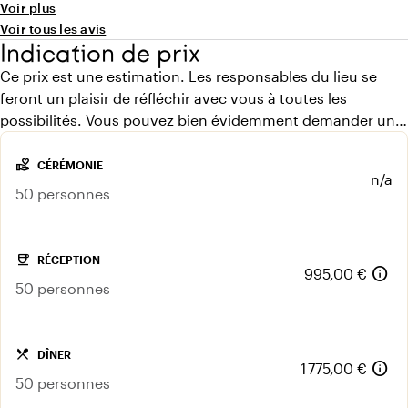
Voir plus
heeft er alles aangedaan om er een geweldige avond van
Voir tous les avis
te maken. Wij raden de schaapskooi dan ook echt aan aan
Indication de prix
iedereen!"
Ce prix est une estimation. Les responsables du lieu se
feront un plaisir de réfléchir avec vous à toutes les
possibilités. Vous pouvez bien évidemment demander un
devis gratuit.
volunteer_activism
CÉRÉMONIE
n/a
50 personnes
coffee
RÉCEPTION
info
995,00 €
50 personnes
local_dining
DÎNER
info
1 775,00 €
50 personnes