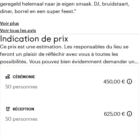
geregeld helemaal naar je eigen smaak. DJ, bruidstaart,
diner, borrel en een super feest."
Voir plus
Voir tous les avis
Indication de prix
Ce prix est une estimation. Les responsables du lieu se
feront un plaisir de réfléchir avec vous à toutes les
possibilités. Vous pouvez bien évidemment demander un
devis gratuit.
volunteer_activism
CÉRÉMONIE
info
450,00 €
50 personnes
coffee
RÉCEPTION
info
625,00 €
50 personnes