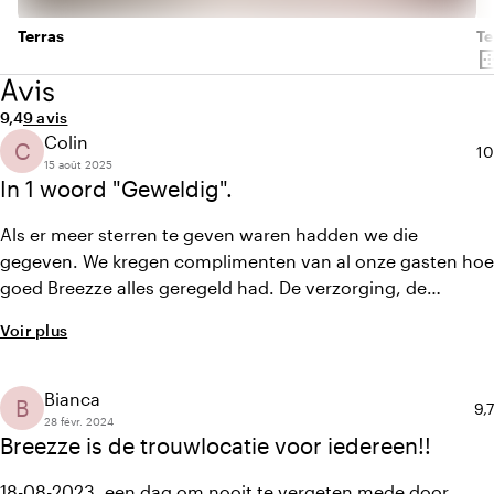
Terras
Te
border_o
Su
Avis
Note moyenne de 9,4 sur 10
Nombre d'avis : 9
9,4
9 avis
Colin
C
No
10
15 août 2025
In 1 woord "Geweldig".
Als er meer sterren te geven waren hadden we die
gegeven. We kregen complimenten van al onze gasten hoe
goed Breezze alles geregeld had. De verzorging, de
aankledinging en alles er om heen was top geregeld. De
Voir plus
lieve eigenaar en haar dochter hebben ons in de lange
voorbereiding enorm geholpen, nuttige tips en vooral met
meedenken. Het was een geweldige dag om op terug te
Bianca
B
No
9,7
kijken.
28 févr. 2024
Breezze is de trouwlocatie voor iedereen!!
18-08-2023, een dag om nooit te vergeten mede door