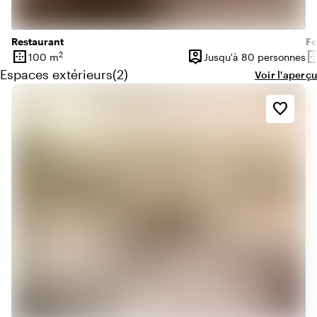
Restaurant
Fe
border_outer
person_pin
border_o
2
100 m
Jusqu'à 80 personnes
Superficie
Capacité
Su
Quantité de espaces extérieurs : 2
Espaces extérieurs
(
2
)
Voir l'aperçu
favorite_border