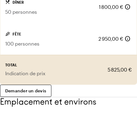
local_dining
DÎNER
info
1 800,00 €
50 personnes
celebration
FÊTE
info
2 950,00 €
100 personnes
TOTAL
5 825,00 €
Indication de prix
Demander un devis
Emplacement et environs