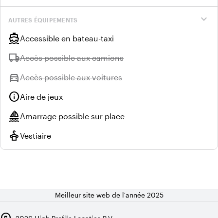
expand_more
AUTRES ÉQUIPEMENTS
directions_boat
Accessible en bateau-taxi
local_shipping
Indisponible :
Accès possible aux camions
directions_car
Indisponible :
Accès possible aux voitures
info
Aire de jeux
sailing
Amarrage possible sur place
styler
Vestiaire
Meilleur site web de l'année 2025