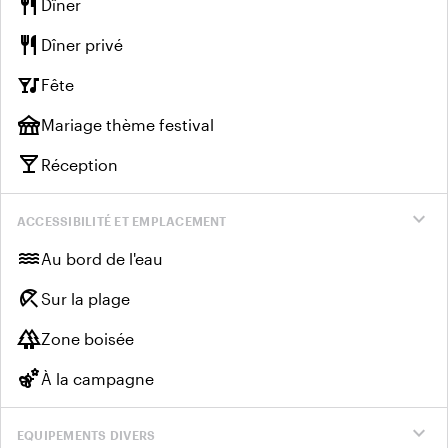
restaurant
Dîner
restaurant
Dîner privé
nightlife
Fête
festival
Mariage thème festival
local_bar
Réception
expand_more
ACCESSIBILITÉ ET EMPLACEMENT
water
Au bord de l'eau
beach_access
Sur la plage
forest
Zone boisée
emoji_nature
À la campagne
expand_more
EQUIPEMENTS DIVERS