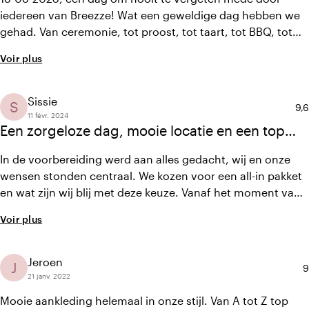
iedereen van Breezze! Wat een geweldige dag hebben we
gehad. Van ceremonie, tot proost, tot taart, tot BBQ, tot
feest. Alles daar was super geregeld! Al onze gasten praten
Voir plus
er nu een half jaar later nog over. Iedereen heeft het als 1
groot mooi feest ervaren. Dus zoek je een relaxte maar
super gastvrije en vooral mooie locatie, bij Breezze moet je
Sissie
S
No
9,6
zijn!!
11 févr. 2024
Een zorgeloze dag, mooie locatie en een top
team. Breezze heeft alles voor een waanzinnige
In de voorbereiding werd aan alles gedacht, wij en onze
bruiloft.
wensen stonden centraal. We kozen voor een all-in pakket
en wat zijn wij blij met deze keuze. Vanaf het moment van
aankomst tot in de latere uurtjes zijn wij en onze gasten
Voir plus
heel goed verzorgd. Het eten was heerlijk, de ceremonie
mooi verzorgd, een top DJ en feest. De medewerkers zijn
lief, vrolijk en behulpzaam.Wij hebben een top dag gehad,
Jeroen
J
N
9
om nooit te vergeten
21 janv. 2022
Mooie aankleding helemaal in onze stijl. Van A tot Z top