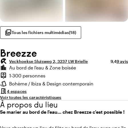
photo_library
Tous les fichiers multimédias
(
18
)
Breezze
beach_access
Note moy
Nombr
Veckhoekse Sluisweg 2, 3237 LW Brielle
9,4
9 avis
Points forts
location_city
Au bord de l'eau & Zone boisée
Environnement
person_pin
1-300 personnes
Capacité
style
Bohème / Ibiza & Design contemporain
Ambiance
meeting_room
4 espaces
Voir toutes les caractéristiques
À propos du lieu
Se marier au bord de l'eau… chez Breezze c'est possible !
Vous cherchez un lieu de fête au bord de l'eau avec une île