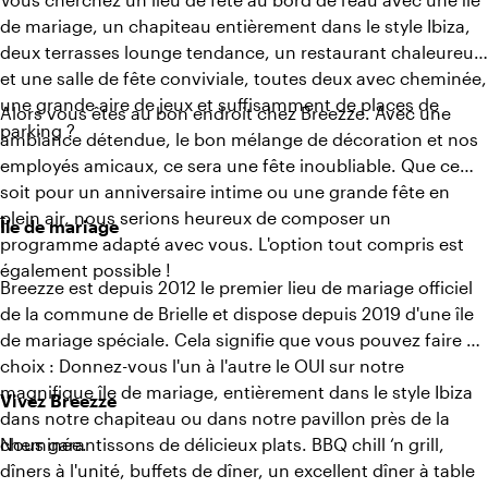
de mariage, un chapiteau entièrement dans le style Ibiza,
deux terrasses lounge tendance, un restaurant chaleureux
et une salle de fête conviviale, toutes deux avec cheminée,
une grande aire de jeux et suffisamment de places de
Alors vous êtes au bon endroit chez Breezze. Avec une
parking ?
ambiance détendue, le bon mélange de décoration et nos
employés amicaux, ce sera une fête inoubliable. Que ce
soit pour un anniversaire intime ou une grande fête en
plein air, nous serions heureux de composer un
Île de mariage
programme adapté avec vous. L'option tout compris est
également possible !
Breezze est depuis 2012 le premier lieu de mariage officiel
de la commune de Brielle et dispose depuis 2019 d'une île
de mariage spéciale. Cela signifie que vous pouvez faire un
choix : Donnez-vous l'un à l'autre le OUI sur notre
magnifique île de mariage, entièrement dans le style Ibiza
Vivez Breezze
dans notre chapiteau ou dans notre pavillon près de la
cheminée.
Nous garantissons de délicieux plats. BBQ chill ‘n grill,
dîners à l'unité, buffets de dîner, un excellent dîner à table