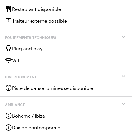
restaurant
Restaurant disponible
input
Traiteur externe possible
expand_more
EQUIPEMENTS TECHNIQUES
settings_input_hdmi
Plug-and-play
wifi
WiFi
expand_more
DIVERTISSEMENT
info
Piste de danse lumineuse disponible
expand_more
AMBIANCE
info
Bohème / Ibiza
info
Design contemporain