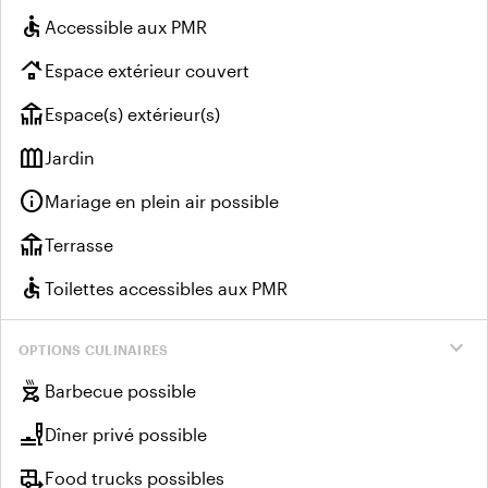
accessible
Accessible aux PMR
roofing
Espace extérieur couvert
deck
Espace(s) extérieur(s)
outdoor_garden
Jardin
info
Mariage en plein air possible
deck
Terrasse
accessible
Toilettes accessibles aux PMR
expand_more
OPTIONS CULINAIRES
outdoor_grill
Barbecue possible
brunch_dining
Dîner privé possible
rv_hookup
Food trucks possibles